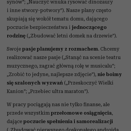
synów”; „Nauczyć wnuka rysować dinozaury
i inne stwory-potwory”). Nasze plany często
skupiają się wokół tematu domu, dającego
poczucie bezpieczeństwa i
jednoczącego
rodzinę
(„Zbudować letni domek na drzewie”).
Swoje
pasje planujemy z rozmachem
. Chcemy
realizować nasze pasje („Stanąć na scenie teatru
muzycznego, zagrać główną rolę w musicalu”;
„Zrobić to jedyne, najlepsze zdjęcie”),
nie boimy
się szalonych wyzwań
(„Przeskoczyć Wielki
Kanion”; „Przebiec ultra maraton”).
W pracy pociągają nas nie tylko finanse, ale
przede wszystkim
przełomowe osiągnięcia
,
dające
poczucie spełnienia i samorealizacji
(„Zbudować pierwszego doskonałego androida