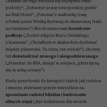
Czasami od tego zaczyna się najlepsza część
podróży”; „Zobaczyć pracę nowojorskiej giełdy
Wykorzystujemy pliki cookie do spersonalizowania treści
na Wall Street”; „Pokonać z małżonką trasę
i reklam, aby oferować funkcje społecznościowe i
analizować ruch w naszej witrynie. Informacje o tym, jak
z Polski przez Wielką Brytanię do słonecznej Italii
korzystasz z naszej witryny, udostępniamy partnerom
na tandemie”). Nie straszne nam
kosmiczne
społecznościowym, reklamowym i analitycznym.
podboje
(„Zrobić zdjęcie Muru Chińskiego
Partnerzy mogą połączyć te informacje z innymi danymi
z kosmosu”; „Chciałbym w skafandrze dryfować
otrzymanymi od Ciebie lub uzyskanymi podczas
między planetami. Ta cisza, ten widok!”), chcemy
korzystania z ich usług.
też
doświadczać nowego i niespodziewanego
(„Pojechać do RPA, stanąć w miejscu, gdzie łączą
się ze sobą oceany”).
Kiedy przychodzi do kategorii takich jak rodzina
i emocje, stawiamy przede wszystkim na
sprawianie radości bliskim i budowanie
silnych więzi
(„Być bohaterem dla swoich