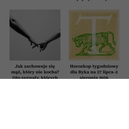
Jak zachowuje się
Horoskop tygodniowy
mąż, który nie kocha?
dla Byka na 27 lipca–2
Oto sygnały, których
sierpnia 2026
nie warto ignorować
FILMY
Bachleda-Curuś, Roznerski i
Zakościelny szukają miłości. Ten