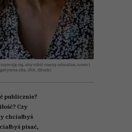
026/27
to dla nich zarwiesz noc
zupełny brak ogłady
girls”
zymują cię, aby robić rzeczy odważne, nowe i
gatywna siła. (Fot. iStock)
ć publicznie?
iłość? Czy
zy chciałbyś
ciałbyś pisać,