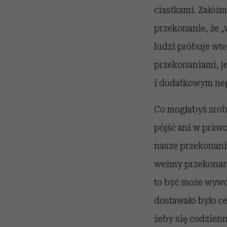
ciastkami. Załóżm
przekonanie, że „
ludzi próbuje wt
przekonaniami, j
i dodatkowym neg
Co mogłabyś zrobi
pójść ani w prawo
nasze przekonania
weźmy przekonanie
to być może wywod
dostawało było ce
żeby się codzienni