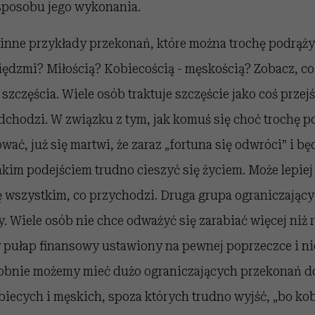
 sposobu jego wykonania.
 inne przykłady przekonań, które można trochę podrąży
ędzmi? Miłością? Kobiecością - męskością? Zobacz, co c
 szczęścia. Wiele osób traktuje szczęście jako coś przej
dchodzi. W związku z tym, jak komuś się choć trochę p
ować, już się martwi, że zaraz „fortuna się odwróci” i 
takim podejściem trudno cieszyć się życiem. Może lepiej
ię wszystkim, co przychodzi. Druga grupa ograniczając
. Wiele osób nie chce odważyć się zarabiać więcej niż 
pułap finansowy ustawiony na pewnej poprzeczce i ni
obnie możemy mieć dużo ograniczających przekonań d
obiecych i męskich, spoza których trudno wyjść, „bo kob