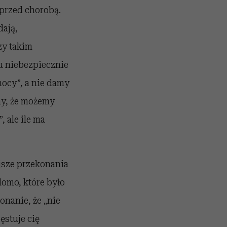
 przed chorobą.
dają,
zy takim
u niebezpiecznie
ocy”, a nie damy
my, że możemy
, ale ile ma
jsze przekonania
omo, które było
onanie, że „nie
ęstuje cię