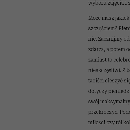
wyboru zajęcia i
Może masz jakieś
szczęściem? Pieni
nie. Zacznijmy od
zdarza, a potem o
zamiast to celebr
nieszczęśliwi. Z 
taoiści cieszyć s
dotyczy pieniędzy
swój maksymalny 
przekroczyć. Pod
miłości czy ról k