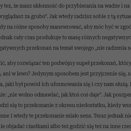
y też, że masz skłonność do przybierania na wadze i na
wyglądasz za grubo”. Jak wtedy radzisz sobie z tą sytu
edy na różne sposoby manewrować, aby móc być w zgo
ednak cały czas produkuje to masę różnych negatywnych
atywnych przekonań na temat swojego „nie radzenia s
ć, aby rozwiązać ten podwójny supeł przekonań, który
, ani w lewo? Jedynym sposobem jest przyjrzenie się, s
, jaki był powód ich uformowania się i czy nam służą
: „nie wolno odmawiać, jak ktoś coś daje”. Jak poszpe
zi się to przekonanie z okresu niedostatku, kiedy wsz
nne i wtedy te przekonanie miało sens. Teraz jednak nie
e objadać ciastkami albo też godzić się też na inne rzec