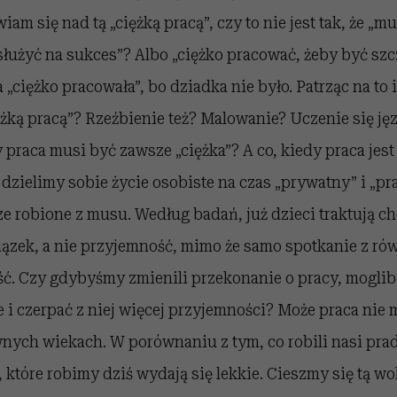
iam się nad tą „ciężką pracą”, czy to nie jest tak, że „
łużyć na sukces”? Albo „ciężko pracować, żeby być sz
„ciężko pracowała”, bo dziadka nie było. Patrząc na to i
ężką pracą”? Rzeźbienie też? Malowanie? Uczenie się j
praca musi być zawsze „ciężka”? A co, kiedy praca jest
 dzielimy sobie życie osobiste na czas „prywatny” i „pra
e robione z musu. Według badań, już dzieci traktują c
iązek, a nie przyjemność, mimo że samo spotkanie z ró
ść. Czy gdybyśmy zmienili przekonanie o pracy, moglib
e i czerpać z niej więcej przyjemności? Może praca nie 
wnych wiekach. W porównaniu z tym, co robili nasi pra
, które robimy dziś wydają się lekkie. Cieszmy się tą w