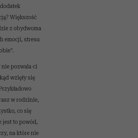
 dodatek
acją? Większość
dzie z obydwoma
 emocji, stresu
obie”.
 nie pozwala ci
kąd wzięły się
. Przykładowo
rasz w rodzinie,
ystko, co się
 jest to powód,
zy, na które nie