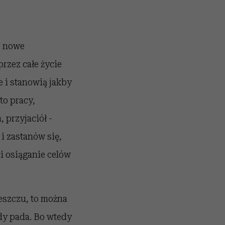
, nowe
rzez całe życie
e i stanowią jakby
to pracy,
 przyjaciół -
i zastanów się,
ci osiąganie celów
eszczu, to można
dy pada. Bo wtedy