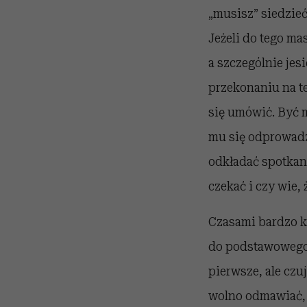
„musisz” siedzieć
Jeżeli do tego ma
a szczególnie jes
przekonaniu na t
się umówić. Być 
mu się odprowadzi
odkładać spotkanie
czekać i czy wie, 
Czasami bardzo k
do podstawowego 
pierwsze, ale czu
wolno odmawiać, j