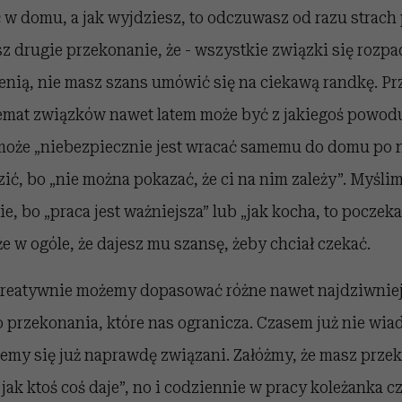
 w domu, a jak wyjdziesz, to odczuwasz od razu strach
sz drugie przekonanie, że - wszystkie związki się rozpa
ienią, nie masz szans umówić się na ciekawą randkę. Pr
emat związków nawet latem może być z jakiegoś powod
może „niebezpiecznie jest wracać samemu do domu po n
ć, bo „nie można pokazać, że ci na nim zależy”. Myśli
, bo „praca jest ważniejsza” lub „jak kocha, to poczeka”
że w ogóle, że dajesz mu szansę, żeby chciał czekać.
reatywnie możemy dopasować różne nawet najdziwnie
przekonania, które nas ogranicza. Czasem już nie wiad
jemy się już naprawdę związani. Załóżmy, że masz przek
ak ktoś coś daje”, no i codziennie w pracy koleżanka cz