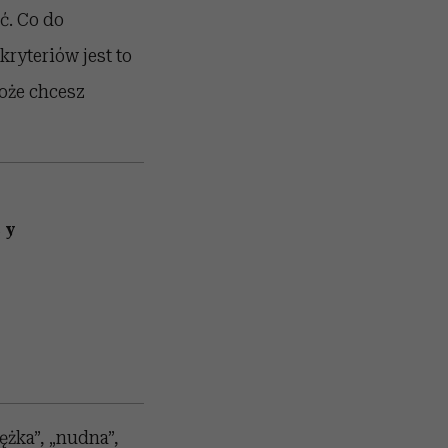
ć. Co do
kryteriów jest to
może chcesz
cy
ężka”, „nudna”,