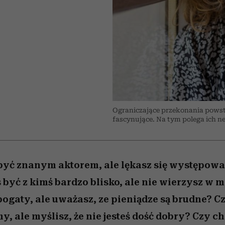
edź
 5,
j
Wiemy, gdzie go kupić
mogą zrobić rodzice
Miller s. 5, odc. 6]
sezon jesień–zima 2
niż się wydaje
Ograniczające przekonania powstr
fascynujące. Na tym polega ich ne
być znanym aktorem, ale lękasz się występowa
 być z kimś bardzo blisko, ale nie wierzysz w m
bogaty, ale uważasz, ze pieniądze są brudne? C
y, ale myślisz, że nie jesteś dość dobry? Czy ch