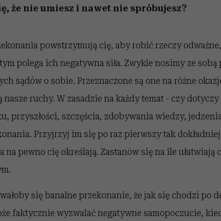
ię, że nie umiesz i nawet nie spróbujesz?
zekonania powstrzymują cię, aby robić rzeczy odważne
 tym polega ich negatywna siła. Zwykle nosimy ze sobą p
ych sądów o sobie. Przeznaczone są one na różne okazj
ą nasze ruchy. W zasadzie na każdy temat - czy dotyczy 
u, przyszłości, szczęścia, zdobywania wiedzy, jedzenia,
nania. Przyjrzyj im się po raz pierwszy tak dokładniej 
a na pewno cię określają. Zastanów się na ile ułatwiają 
ym.
ałoby się banalne przekonanie, że jak się chodzi po d
może faktycznie wyzwalać negatywne samopoczucie, kie