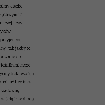
musimy ciężko
częśliwym” ?
naczej - czy
ęzyków?
 przyjemna,
cę”, tak jakby to
hodzenie do
wieśnikami może
yśmy traktować ją
musi już być taka
dziadowie,
olnością i swobodą