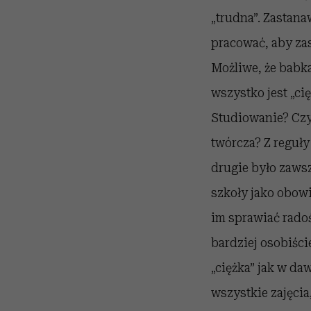
„trudna”. Zastanaw
pracować, aby zas
Możliwe, że babka 
wszystko jest „ci
Studiowanie? Czy 
twórcza? Z reguły
drugie było zawsz
szkoły jako obow
im sprawiać rado
bardziej osobiści
„ciężka” jak w da
wszystkie zajęcia