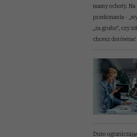
mamy ochoty. Na 
przekonania - „wy
„za grubo”, czy z
chcesz dorównać
Dużo ograniczając