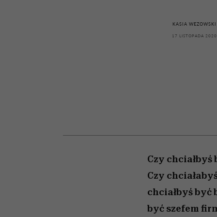
powinien znać odpowi
kawę z Kasią Miller”, s.
mężczyzna jest mnie
modelowania
weterynarz”
reaktywny”
odc. 7]
KASIA WEZOWSKI
17 LISTOPADA 2020
Czy chciałbyś 
Czy chciałabyś
chciałbyś być 
być szefem firm