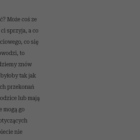
ć? Może coś ze
i sprzyja, a co
ściowego, co się
owodzi, to
będziemy znów
 byłoby tak jak
ych przekonań
rodzice lub mają
e mogą go
otyczących
iecie nie