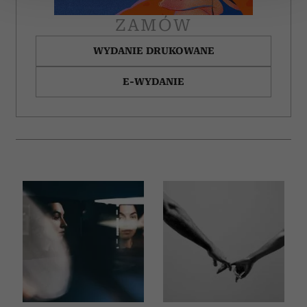
ZAMÓW
Wykorzystujemy pliki cookie do spersonalizowania treści
i reklam, aby oferować funkcje społecznościowe i
WYDANIE DRUKOWANE
analizować ruch w naszej witrynie. Informacje o tym, jak
E-WYDANIE
korzystasz z naszej witryny, udostępniamy partnerom
społecznościowym, reklamowym i analitycznym.
Partnerzy mogą połączyć te informacje z innymi danymi
otrzymanymi od Ciebie lub uzyskanymi podczas
korzystania z ich usług.