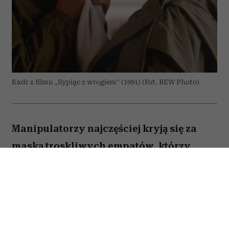
Kadr z filmu „Sypiąc z wrogiem” (1991) (Fot. BEW Photo)
Manipulatorzy najczęściej kryją się za
maską troskliwych empatów, którzy
pragną wyłącznie naszego dobra. Właśnie
to sprawia, że są tak niebezpieczni – bo
im bardziej wydają się serdeczni i
wspierający, tym trudniej zauważyć, że za