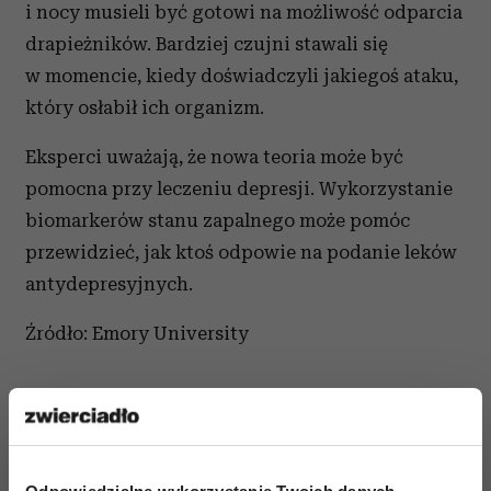
i nocy musieli być gotowi na możliwość odparcia
drapieżników. Bardziej czujni stawali się
w momencie, kiedy doświadczyli jakiegoś ataku,
który osłabił ich organizm.
Eksperci uważają, że nowa teoria może być
pomocna przy leczeniu depresji. Wykorzystanie
biomarkerów stanu zapalnego może pomóc
przewidzieć, jak ktoś odpowie na podanie leków
antydepresyjnych.
Źródło: Emory University