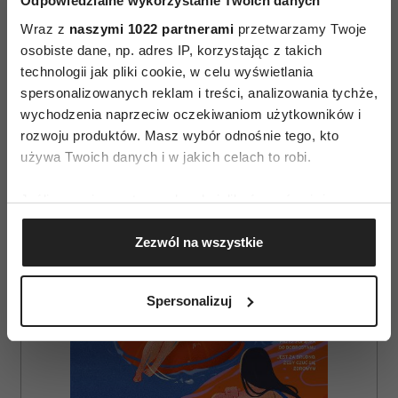
Odpowiedzialne wykorzystanie Twoich danych
DEPRESJA
STRES
Wraz z
naszymi 1022 partnerami
przetwarzamy Twoje
osobiste dane, np. adres IP, korzystając z takich
technologii jak pliki cookie, w celu wyświetlania
AUTOPROMOCJA
spersonalizowanych reklam i treści, analizowania tychże,
wychodzenia naprzeciw oczekiwaniom użytkowników i
rozwoju produktów. Masz wybór odnośnie tego, kto
używa Twoich danych i w jakich celach to robi.
Jeśli wyrazisz na to zgodę, chcielibyśmy również:
Gromadzić dane dotyczące Twojej lokalizacji
Zezwól na wszystkie
geograficznej z dokładnością nawet do kilku metrów
Identyfikować Twoje urządzenie, aktywnie
analizując charakteryzującego je zbiory danych
Spersonalizuj
(fingerprinting, czyli wirtualny odcisk palca)
Dowiedz się więcej odnośnie tego, jak Twoje osobiste
dane są przetwarzane oraz ustaw własne preferencje w
sekcji szczegółów
. W Deklaracji plików cookie możesz
zmienić lub wycofać swoją zgodę w dowolnej chwili.