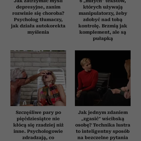
Jak zatrzymać myśli
6 „miłych” tekstów,
depresyjne, zanim
których używają
rozwinie się choroba?
manipulatorzy, żeby
Psycholog tłumaczy,
zdobyć nad tobą
jak działa autokorekta
kontrolę. Brzmią jak
myślenia
komplement, ale są
pułapką
Szczęśliwe pary po
Jak jednym zdaniem
pięćdziesiątce nie
„zgasić” wścibską
kłócą się rzadziej niż
osobę? Technika lustra
inne. Psychologowie
to inteligentny sposób
zdradzają, co
na bezczelne pytania