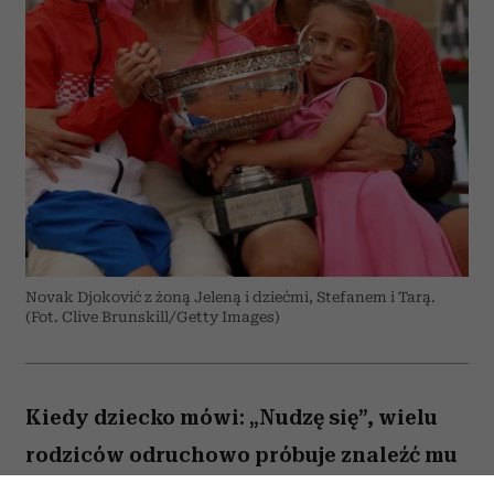
Novak Djoković z żoną Jeleną i dziećmi, Stefanem i Tarą.
(Fot. Clive Brunskill/Getty Images)
Kiedy dziecko mówi: „Nudzę się”, wielu
rodziców odruchowo próbuje znaleźć mu
jakieś zajęcie. Proponują wspólną