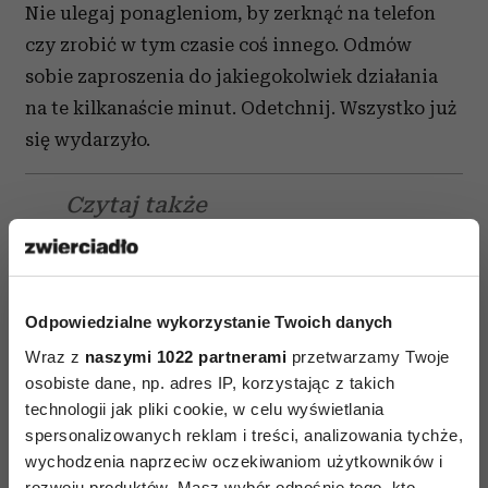
Nie ulegaj ponagleniom, by zerknąć na telefon
czy zrobić w tym czasie coś innego. Odmów
sobie zaproszenia do jakiegokolwiek działania
na te kilkanaście minut. Odetchnij. Wszystko już
się wydarzyło.
Czytaj także
Odpowiedzialne wykorzystanie Twoich danych
Wraz z
naszymi 1022 partnerami
przetwarzamy Twoje
osobiste dane, np. adres IP, korzystając z takich
technologii jak pliki cookie, w celu wyświetlania
spersonalizowanych reklam i treści, analizowania tychże,
wychodzenia naprzeciw oczekiwaniom użytkowników i
rozwoju produktów. Masz wybór odnośnie tego, kto