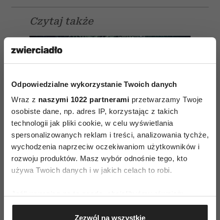
Czytaj także
Odpowiedzialne wykorzystanie Twoich danych
Wraz z
naszymi 1022 partnerami
przetwarzamy Twoje
osobiste dane, np. adres IP, korzystając z takich
technologii jak pliki cookie, w celu wyświetlania
spersonalizowanych reklam i treści, analizowania tychże,
wychodzenia naprzeciw oczekiwaniom użytkowników i
rozwoju produktów. Masz wybór odnośnie tego, kto
używa Twoich danych i w jakich celach to robi.
Jeśli wyrazisz na to zgodę, chcielibyśmy również:
Głowa nie chce się wyłączyć?
Gromadzić dane dotyczące Twojej lokalizacji
Psycholog zdradza 3 sposoby, by
Zezwól na wszystkie
geograficznej z dokładnością nawet do kilku metrów