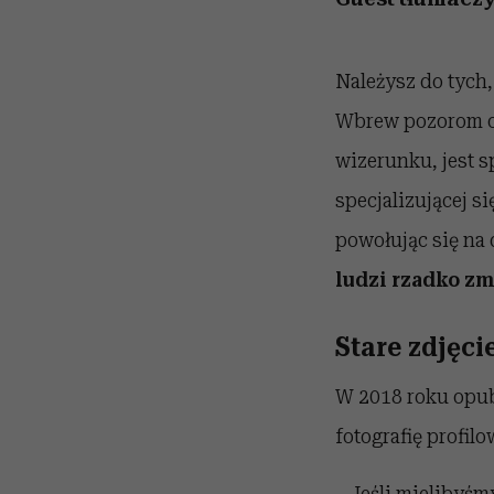
Należysz do tych,
Wbrew pozorom os
wizerunku, jest s
specjalizującej s
powołując się na
ludzi rzadko zm
Stare zdjęci
W 2018 roku opub
fotografię profil
– Jeśli mielibyśm