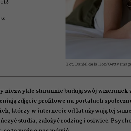
edź
 5,
j
Wiemy, gdzie go kupić
mogą zrobić rodzice
Miller s. 5, odc. 6]
sezon jesień–zima 2
niż się wydaje
IAK
(Fot. Daniel de la Hoz/Getty Imag
zy niezwykle starannie budują swój wizerunek w
eniają zdjęcie profilowe na portalach społecz
ich, którzy w internecie od lat używają tej same
ończyć studia, założyć rodzinę i osiwieć. Psych
, co to może o nas mówić.