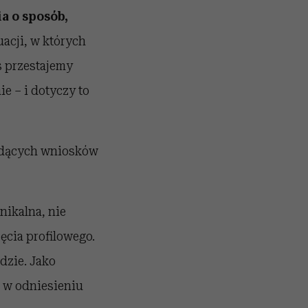
a o sposób,
uacji, w których
s przestajemy
e – i dotyczy to
 idących wniosków
nikalna, nie
ęcia profilowego.
dzie. Jako
 w odniesieniu