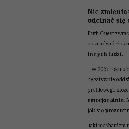
Nie zmienia
odcinać się
Ruth Guest zwrac
może również oz
innych ludzi
.
– W 2021 roku uka
negatywnie oddzia
profilowego może w
emocjonalnie. Ni
jak się prezentu
Jaki mechanizm t