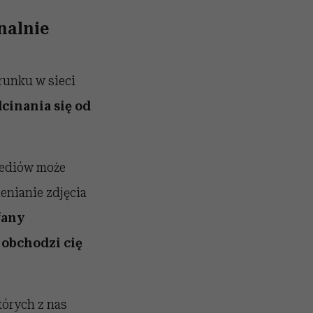
nalnie
runku w sieci
cinania się od
 mediów może
enianie zdjęcia
fany
e obchodzi cię
tórych z nas