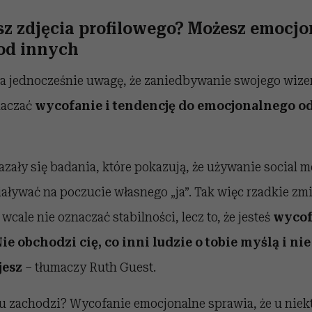
sz zdjęcia profilowego? Możesz emocjo
 od innych
a jednocześnie uwagę, że zaniedbywanie swojego wize
naczać
wycofanie i tendencję do emocjonalnego od
zały się badania, które pokazują, że używanie social
ływać na poczucie własnego „ja”. Tak więc rzadkie zmi
cale nie oznaczać stabilności, lecz to, że jesteś
wyco
e obchodzi cię, co inni ludzie o tobie myślą i ni
jesz
– tłumaczy Ruth Guest.
u zachodzi? Wycofanie emocjonalne sprawia, że u niek