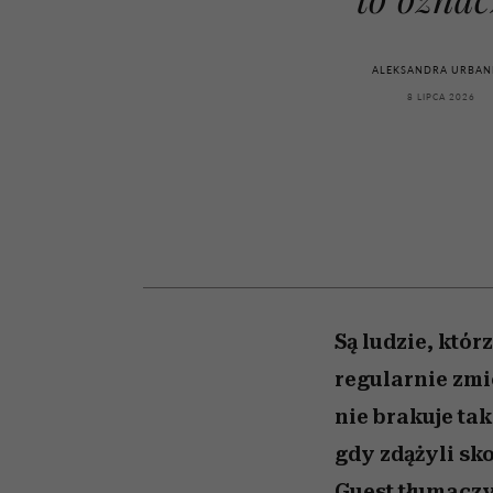
powinien znać odpowi
kawę z Kasią Miller”, s.
mężczyzna jest mnie
modelowania
weterynarz”
reaktywny”
odc. 7]
ALEKSANDRA URBAN
8 LIPCA 2026
Są ludzie, któr
regularnie zmi
nie brakuje tak
gdy zdążyli sk
Guest tłumaczy