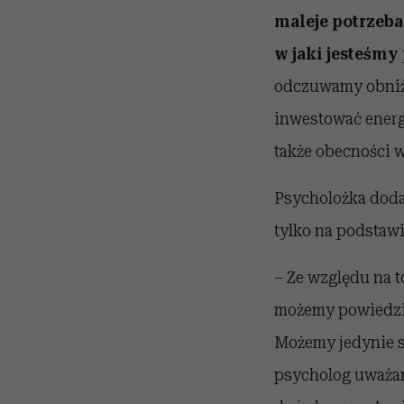
maleje potrzeb
w jaki jesteśmy
odczuwamy obniżo
inwestować energi
także obecności 
Psycholożka doda
tylko na podstawi
– Ze względu na t
możemy powiedzieć
Możemy jedynie sz
psycholog uważa