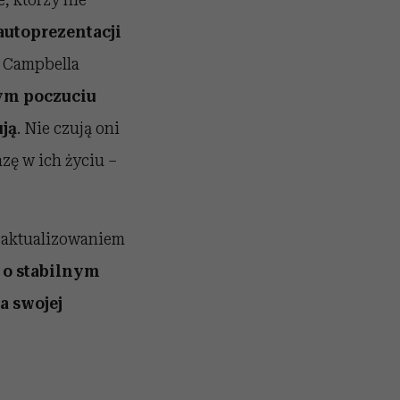
autoprezentacji
a Campbella
nym poczuciu
ują
. Nie czują oni
zę w ich życiu –
ę aktualizowaniem
y o stabilnym
a swojej