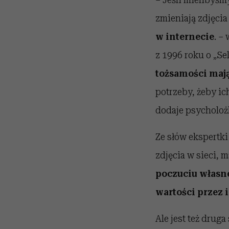
zmieniają zdjęcia
w internecie
. –
z 1996 roku o „Sel
tożsamości mają
potrzeby, żeby ic
dodaje psycholoż
Ze słów ekspertki
zdjęcia w sieci, 
poczuciu własne
wartości przez
Ale jest też drug