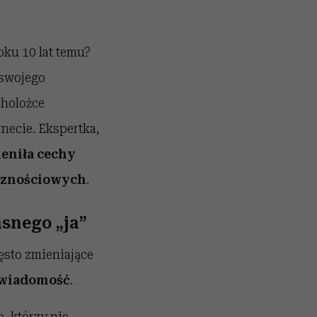
oku 10 lat temu?
 swojego
cholożce
rnecie. Ekspertka,
eniła cechy
ecznościowych
.
asnego „ja”
ęsto zmieniające
wiadomość
.
, którzy nie