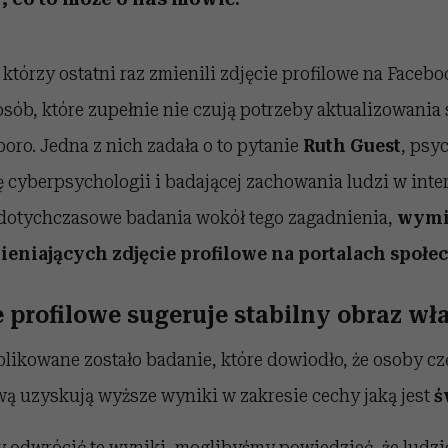
 którzy ostatni raz zmienili zdjęcie profilowe na Facebo
ób, które zupełnie nie czują potrzeby aktualizowania
poro. Jedna z nich zadała o to pytanie
Ruth Guest
, psy
ię cyberpsychologii i badającej zachowania ludzi w inte
 dotychczasowe badania wokół tego zagadnienia,
wymi
ieniających zdjęcie profilowe na portalach społ
e profilowe sugeruje stabilny obraz wł
likowane zostało badanie, które dowiodło, że osoby cz
ową uzyskują wyższe wyniki w zakresie cechy jaką jest
ś
y odwrócić te wyniki, moglibyśmy powiedzieć, że ludzie