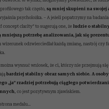
 profilowego tak często,
są mniej skupieni na swojej 
 wyjaśnia psycholożka. – A jeżeli popatrzymy na badani
f concept clarity” to sugerują one, że
ludzie o stabil
 mniejszą potrzebę analizowania, jak się prezent
h wizerunek odzwierciedlał każdą zmianę, nastrój czy fa
ka.
 można wysnuć wniosek, że ci, którzy nie przejmują si
mają
bardziej stabilny obraz samych siebie. A osob
go „ja” rzadziej potrzebują ciągłego potwierdzani
 innych
, co jest pozytywnym zjawiskiem.
a strona medalu…