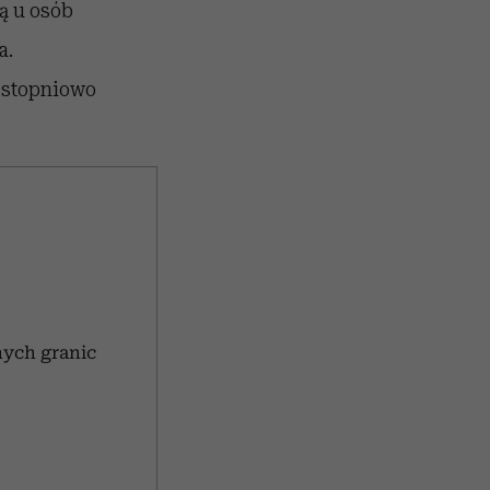
ą u osób
a.
i stopniowo
nych granic