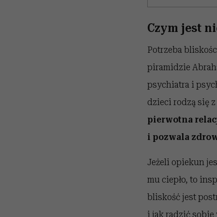
Czym jest n
Potrzeba bliskośc
piramidzie Abrah
psychiatra i psy
dzieci rodzą się 
pierwotna relac
i pozwala zdrow
Jeżeli opiekun je
mu ciepło, to ins
bliskość jest pos
i jak radzić sobi