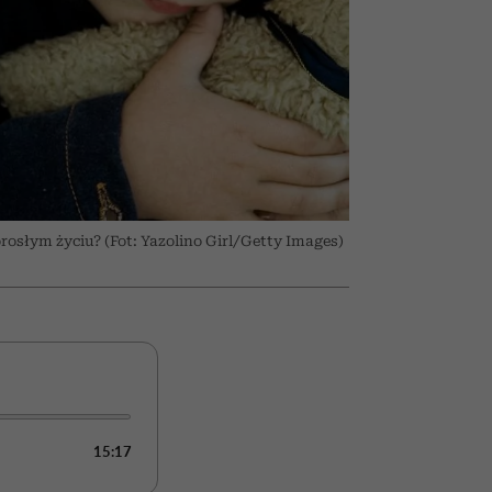
026/27
iej
zupełny brak ogłady
mogą zrobić rodzice
girls”
rosłym życiu? (Fot: Yazolino Girl/Getty Images)
15:17