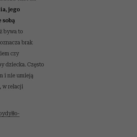
a, jego
e sobą
ż bywa to
 oznacza brak
niem czy
y dziecka. Często
m i nie umieją
w relacji
oydyłło-