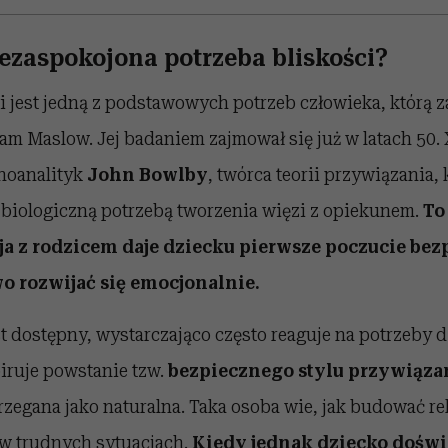
iezaspokojona potrzeba bliskości?
i jest jedną z podstawowych potrzeb człowieka, którą z
am Maslow. Jej badaniem zajmował się już w latach 50.
choanalityk
John Bowlby
, twórca teorii przywiązania, 
z biologiczną potrzebą tworzenia więzi z opiekunem.
To
ja z rodzicem daje dziecku pierwsze poczucie be
o rozwijać się emocjonalnie.
st dostępny, wystarczająco często reaguje na potrzeby d
piruje powstanie tzw.
bezpiecznego stylu przywiąza
trzegana jako naturalna. Taka osoba wie, jak budować re
e w trudnych sytuacjach.
Kiedy jednak dziecko doświ