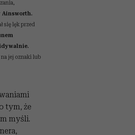
zania,
 Ainsworth.
ł się lęk przed
kunem
widywalnie.
na jej oznaki lub
owaniami
o tym, że
im myśli.
nera,