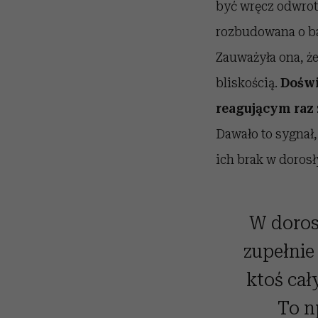
być wręcz odwrot
rozbudowana o ba
Zauważyła ona, że
bliskością.
Doświ
reagującym raz 
Dawało to sygnał, 
ich brak w dorosł
W doros
zupełnie
ktoś cał
To n