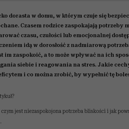
cko dorasta w domu, w którym czuje się bezpie
chane. Czasem rodzice zaspokajają potrzeby m
fiarować czasu, czułości lub emocjonalnej dostę
zeniem idą w dorosłość z nadmiarową potrzebą
est im zaspokoić, a to może wpływać na ich sp
egania siebie i reagowania na stres. Jakie cec
eficytem i co można zrobić, by wypełnić tę bol
rtykuł?
czym jest niezaspokojona potrzeba bliskości i jak pow
.