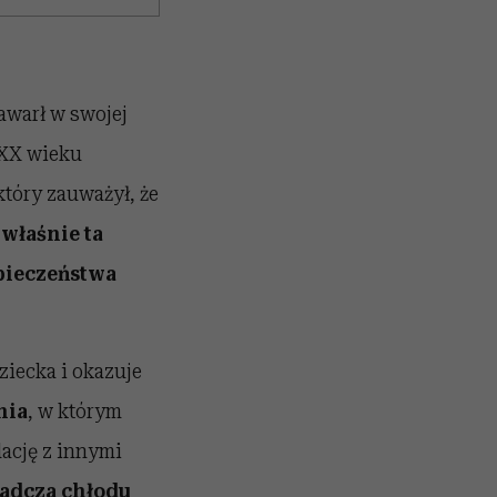
awarł w swojej
 XX wieku
który zauważył, że
 właśnie ta
zpieczeństwa
ziecka i okazuje
nia
, w którym
lację z innymi
adcza chłodu