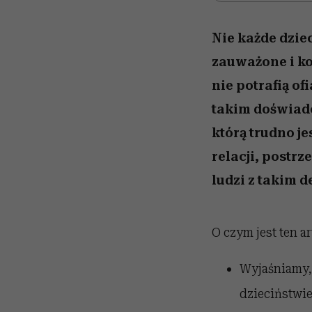
Nie każde dzie
zauważone i ko
nie potrafią o
takim doświadc
którą trudno j
relacji, postrz
ludzi z takim d
O czym jest ten a
Wyjaśniamy, 
dzieciństwie