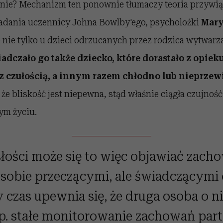
nie? Mechanizm ten ponownie tłumaczy teoria przywią
dania uczennicy Johna Bowlby'ego, psycholożki
Mary
 nie tylko u dzieci odrzucanych przez rodzica wytwarza
adczało go także dziecko, które dorastało z opie
z czułością, a innym razem chłodno lub nieprze
że bliskość jest niepewna, stąd właśnie ciągła czujność 
ym życiu.
łości może się to więc objawiać zach
 sobie przeczącymi, ale świadczącymi 
y czas upewnia się, że druga osoba o n
p. stałe monitorowanie zachowań part