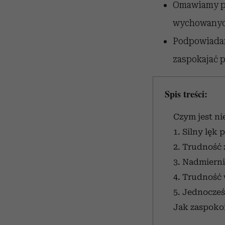
Omawiamy pię
wychowanych 
Podpowiadam
zaspokajać p
Spis treści:
Czym jest ni
1. Silny lęk
2. Trudność 
3. Nadmierni
4. Trudność
5. Jednocześ
Jak zaspokoi