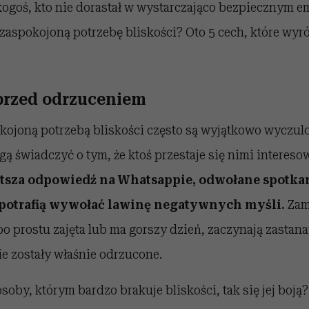
kogoś, kto nie dorastał w wystarczająco bezpiecznym 
ezaspokojoną potrzebę bliskości? Oto 5 cech, które wyr
 przed odrzuceniem
kojoną potrzebą bliskości często są wyjątkowo wyczul
gą świadczyć o tym, że ktoś przestaje się nimi intereso
tsza odpowiedź na Whatsappie, odwołane spotkan
 potrafią wywołać lawinę negatywnych myśli.
Zami
po prostu zajęta lub ma gorszy dzień, zaczynają zastana
nie zostały właśnie odrzucone.
soby, którym bardzo brakuje bliskości, tak się jej boj