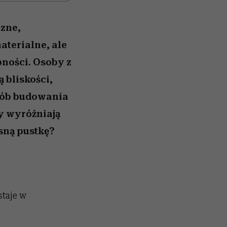
czne,
aterialne, ale
pności. Osoby z
 bliskości,
osób budowania
hy wyróżniają
esną pustkę?
staje w