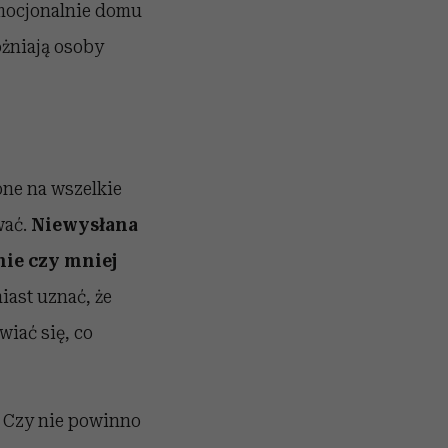
emocjonalnie domu
óżniają osoby
one na wszelkie
wać.
Niewysłana
ie czy mniej
ast uznać, że
wiać się, co
ą? Czy nie powinno