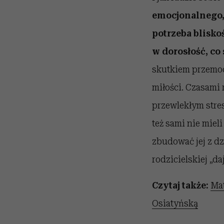
emocjonalnego,
potrzeba bliskoś
w dorosłość, co
skutkiem przemoc
miłości. Czasami 
przewlekłym stres
też sami nie miel
zbudować jej z dz
rodzicielskiej „daj
Czytaj także:
Mat
Osiatyńską