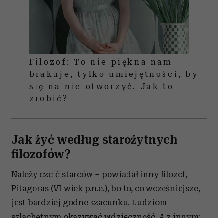
Filozof: To nie piękna nam
brakuje, tylko umiejętności, by
się na nie otworzyć. Jak to
zrobić?
Jak żyć według starożytnych
filozofów?
Należy czcić starców – powiadał inny filozof,
Pitagoras (VI wiek p.n.e.), bo to, co wcześniejsze,
jest bardziej godne szacunku. Ludziom
szlachetnym okazywać wdzięczność. A z innymi