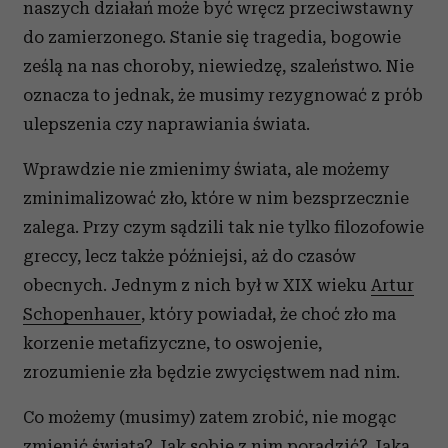
naszych działań może być wręcz przeciwstawny
otrzymanymi od Ciebie lub uzyskanymi podczas
do zamierzonego. Stanie się tragedia, bogowie
korzystania z ich usług.
ześlą na nas choroby, niewiedzę, szaleństwo. Nie
oznacza to jednak, że musimy rezygnować z prób
ulepszenia czy naprawiania świata.
Wprawdzie nie zmienimy świata, ale możemy
zminimalizować zło, które w nim bezsprzecznie
zalega. Przy czym sądzili tak nie tylko filozofowie
greccy, lecz także późniejsi, aż do czasów
obecnych. Jednym z nich był w XIX wieku
Artur
Schopenhauer
, który powiadał, że choć zło ma
korzenie metafizyczne, to oswojenie,
zrozumienie zła będzie zwycięstwem nad nim.
Co możemy (musimy) zatem zrobić, nie mogąc
zmienić świata? Jak sobie z nim poradzić? Jaką