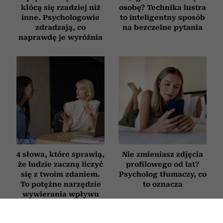
kłócą się rzadziej niż
osobę? Technika lustra
inne. Psychologowie
to inteligentny sposób
zdradzają, co
na bezczelne pytania
naprawdę je wyróżnia
4 słowa, które sprawią,
Nie zmieniasz zdjęcia
że ludzie zaczną liczyć
profilowego od lat?
się z twoim zdaniem.
Psycholog tłumaczy, co
To potężne narzędzie
to oznacza
wywierania wpływu