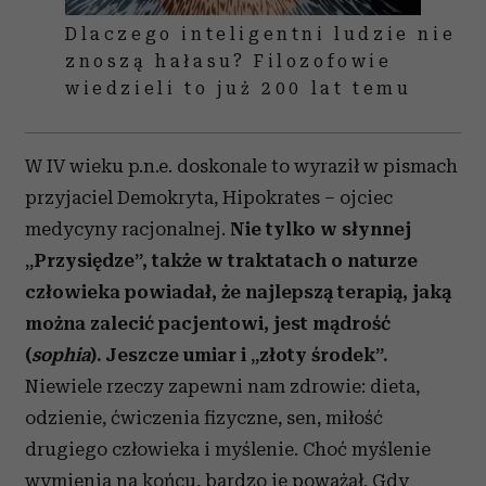
Dlaczego inteligentni ludzie nie
znoszą hałasu? Filozofowie
wiedzieli to już 200 lat temu
W IV wieku p.n.e. doskonale to wyraził w pismach
przyjaciel Demokryta, Hipokrates – ojciec
medycyny racjonalnej.
Nie tylko w słynnej
„Przysiędze”, także w traktatach o naturze
człowieka powiadał, że najlepszą terapią, jaką
można zalecić pacjentowi, jest mądrość
(
sophia
). Jeszcze umiar i „złoty środek”.
Niewiele rzeczy zapewni nam zdrowie: dieta,
odzienie, ćwiczenia fizyczne, sen, miłość
drugiego człowieka i myślenie. Choć myślenie
wymienia na końcu, bardzo je poważał. Gdy