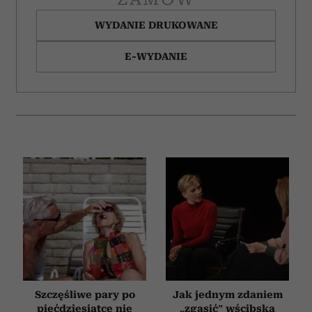
WYDANIE DRUKOWANE
E-WYDANIE
Szczęśliwe pary po
Jak jednym zdaniem
pięćdziesiątce nie
„zgasić” wścibską