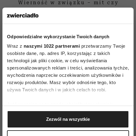
Wierność w związku – mit czy
rzeczywistość?
Ale są przecież niepotrzebne zranienia, takie
Odpowiedzialne wykorzystanie Twoich danych
ewidentne krzywdy?
Wraz z
naszymi 1022 partnerami
przetwarzamy Twoje
Tak, są takie sytuacje. Z reguły mamy poczucie
osobiste dane, np. adres IP, korzystając z takich
krzywdy, kiedy inni nami manipulują, bo chcą
technologii jak pliki cookie, w celu wyświetlania
mieć rację, przeforsować swoje zdanie. Ale
spersonalizowanych reklam i treści, analizowania tychże,
wychodzenia naprzeciw oczekiwaniom użytkowników i
i wtedy – w pełni świadomi – możemy zobaczyć,
rozwoju produktów. Masz wybór odnośnie tego, kto
że gdybyśmy naprawdę siebie zaakceptowali, nie
używa Twoich danych i w jakich celach to robi.
doszłoby do zranienia. Manipulator
nieświadomie zahacza o tę część, której w sobie
Jeśli wyrazisz na to zgodę, chcielibyśmy również:
nie lubimy, a to powoduje, że nie odpowiadamy
Gromadzić dane dotyczące Twojej lokalizacji
Zezwól na wszystkie
mu z właściwej pozycji.
geograficznej z dokładnością nawet do kilku metrów
Identyfikować Twoje urządzenie, aktywnie
Wszystko można wybaczyć? Zdradę również?
analizując charakteryzującego je zbiory danych