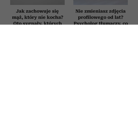
Jak zachowuje się
Nie zmieniasz zdjęcia
mąż, który nie kocha?
profilowego od lat?
Oto sygnały, których
Psycholog tłumaczy, co
nie warto ignorować
to oznacza
RELACJE
Trzy rzeczy, których narcyz nie
potrafi udawać, nawet gdy bardzo się
stara. W tych sytuacjach pokazuje
swoje prawdziwe oblicze
24 CZERWCA 2026
PATRYCJA KLIKOWSKA