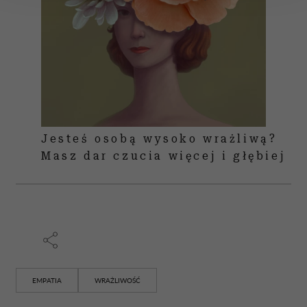
Wykorzystujemy pliki cookie do spersonalizowania treści
i reklam, aby oferować funkcje społecznościowe i
analizować ruch w naszej witrynie. Informacje o tym, jak
korzystasz z naszej witryny, udostępniamy partnerom
społecznościowym, reklamowym i analitycznym.
Partnerzy mogą połączyć te informacje z innymi danymi
otrzymanymi od Ciebie lub uzyskanymi podczas
korzystania z ich usług.
Jesteś osobą wysoko wrażliwą?
Masz dar czucia więcej i głębiej
EMPATIA
WRAŻLIWOŚĆ