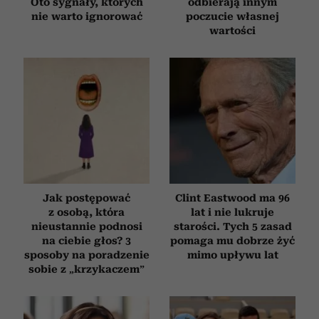
Oto sygnały, których
odbierają innym
nie warto ignorować
poczucie własnej
wartości
Jak postępować
Clint Eastwood ma 96
z osobą, która
lat i nie lukruje
nieustannie podnosi
starości. Tych 5 zasad
na ciebie głos? 3
pomaga mu dobrze żyć
sposoby na poradzenie
mimo upływu lat
sobie z „krzykaczem”