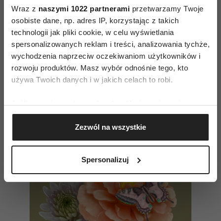
Wraz z
naszymi 1022 partnerami
przetwarzamy Twoje
wyboru – zawsze będą bardziej czuli. Niestety,
osobiste dane, np. adres IP, korzystając z takich
ich wrażliwość często mylona jest ze słabością,
technologii jak pliki cookie, w celu wyświetlania
neurotyzmem, introwertyzmem, nieśmiałością,
spersonalizowanych reklam i treści, analizowania tychże,
społecznym niedostosowaniem. Tymczasem
wychodzenia naprzeciw oczekiwaniom użytkowników i
rozwoju produktów. Masz wybór odnośnie tego, kto
wysoko wrażliwi ludzie potrzebują po prostu
używa Twoich danych i w jakich celach to robi.
zrozumienia, empatii, wolności i spokoju. Bez
tego trudno im żyć.
Jeśli wyrazisz na to zgodę, chcielibyśmy również:
Gromadzić dane dotyczące Twojej lokalizacji
Zezwól na wszystkie
geograficznej z dokładnością nawet do kilku metrów
Czytaj także
Identyfikować Twoje urządzenie, aktywnie
analizując charakteryzującego je zbiory danych
Spersonalizuj
(fingerprinting, czyli wirtualny odcisk palca)
Dowiedz się więcej odnośnie tego, jak Twoje osobiste
dane są przetwarzane oraz ustaw własne preferencje w
sekcji szczegółów
. W Deklaracji plików cookie możesz
zmienić lub wycofać swoją zgodę w dowolnej chwili.