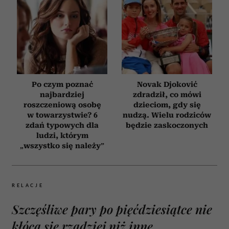
Po czym poznać
Novak Djoković
najbardziej
zdradził, co mówi
roszczeniową osobę
dzieciom, gdy się
w towarzystwie? 6
nudzą. Wielu rodziców
zdań typowych dla
będzie zaskoczonych
ludzi, którym
„wszystko się należy”
RELACJE
Szczęśliwe pary po pięćdziesiątce nie
kłócą się rzadziej niż inne.