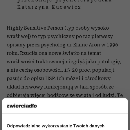
Katarzyna Kucewicz
Highly Sensitive Person (typ osoby wysoko
wrażliwej) to typ psychiczny po raz pierwszy
opisany przez psycholog dr Elaine Aron w 1996
roku. Rzuciła ona nowe światło na temat
wrażliwości traktowanej niegdyś jako patologię,
a nie cechę osobowości. 15-20 proc. populacji
pasuje do opisu HSP. Ich mózgi i ośrodkowy
układ nerwowy funkcjonują w taki sposób, że
odbierają więcej bodźców ze świata i od ludzi. Te
osoby czują więcej niż inni i często ich uczucia
ich bolą. Przejmują negatywne emocje od innych
w taki sposób, że potem źle się czują. Ważne jest,
Odpowiedzialne wykorzystanie Twoich danych
żeby zdawać sobie sprawę, że wrażliwcy nie mają