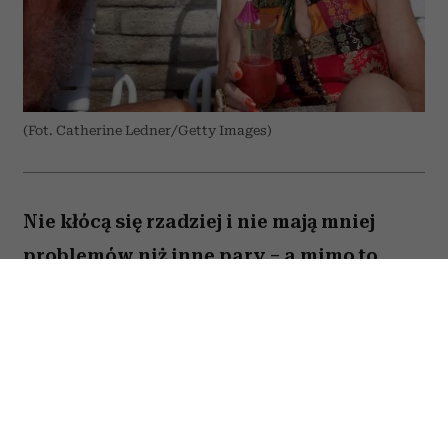
(Fot. Catherine Ledner/Getty Images)
Nie kłócą się rzadziej i nie mają mniej
problemów niż inne pary – a mimo to
zostają razem na dekady. Co naprawdę
odróżnia szczęśliwe małżeństwa po
pięćdziesiątce od tych, które się
rozpadają?