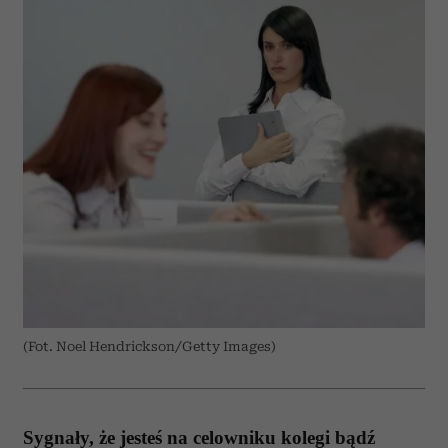
(Fot. Noel Hendrickson/Getty Images)
Sygnały, że jesteś na celowniku kolegi bądź