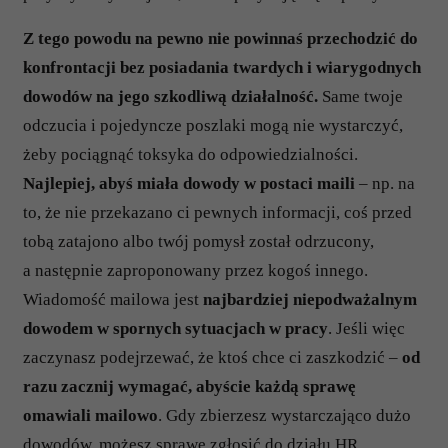
Z tego powodu na pewno nie powinnaś przechodzić do
konfrontacji bez posiadania twardych i wiarygodnych
dowodów na jego szkodliwą działalność.
Same twoje
odczucia i pojedyncze poszlaki mogą nie wystarczyć,
żeby pociągnąć toksyka do odpowiedzialności.
Najlepiej, abyś miała dowody w postaci maili
– np. na
to, że nie przekazano ci pewnych informacji, coś przed
tobą zatajono albo twój pomysł został odrzucony,
a następnie zaproponowany przez kogoś innego.
Wiadomość mailowa jest
najbardziej niepodważalnym
dowodem w spornych sytuacjach w pracy
. Jeśli więc
zaczynasz podejrzewać, że ktoś chce ci zaszkodzić –
od
razu zacznij wymagać, abyście każdą sprawę
omawiali mailowo
. Gdy zbierzesz wystarczająco dużo
dowodów, możesz sprawę zgłosić do działu HR.