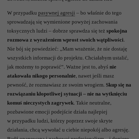
W przypadku
pasywnej agresji
– bo właśnie do tego
sprowadzają się wymienione powyżej zachowania
toksycznych ludzi – dobrze sprawdza się też
spokojna
rozmowa z wyrażeniem wprost swoich wątpliwości
.
Nie bój się powiedzieć: „Mam wrażenie, że nie dostaję
wszystkich informacji do projektu. Chciałabym ustalić,
jak możemy to poprawić”. Ważne jest to, abyś
nie
atakowała nikogo personalnie
, nawet jeśli masz
pewność, że rozmawiasz ze swoim wrogiem.
Skup się na
rozwiązaniu kłopotliwej sytuacji – nie na wytknięciu
komuś nieczystych zagrywek
. Takie neutralne,
pozbawione emocji podejście działa najlepiej
w przypadku ludzi, którzy poprzez swoje skryte
działania, chcą wywołać u ciebie niepokój albo agresję.
Bądź opanowana i zachowaj profesjonalizm – i dopiero