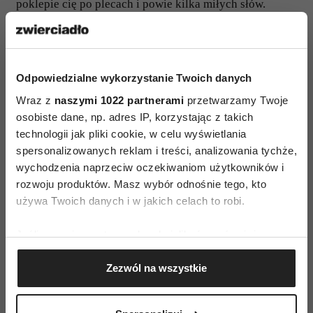
poklepie cię po plecach i powie kilka miłych słów.
Toksyk może jednak umyślnie milczeć i wykazywać
obojętność na twoje dokonania.
Odpowiedzialne wykorzystanie Twoich danych
7. Twoje kompetencje są publicznie
Wraz z
naszymi 1022 partnerami
przetwarzamy Twoje
podważane
osobiste dane, np. adres IP, korzystając z takich
technologii jak pliki cookie, w celu wyświetlania
Dochodzimy do jednego z najbardziej jaskrawych
spersonalizowanych reklam i treści, analizowania tychże,
dowodów na czyjąś skrywaną wrogość.
To
wychodzenia naprzeciw oczekiwaniom użytkowników i
rozwoju produktów. Masz wybór odnośnie tego, kto
krytykowanie cię w obecności innych
używa Twoich danych i w jakich celach to robi.
współpracowników
. Nie zawsze oczywiście krytyka
wyrażana jest wprost – czasem przyjmuje postać
Jeśli wyrazisz na to zgodę, chcielibyśmy również:
zakamuflowanej, ale
kłującej szpili
. Ktoś może na
Gromadzić dane dotyczące Twojej lokalizacji
przykład z lekceważeniem wypowiadać się o twoich
Zezwól na wszystkie
geograficznej z dokładnością nawet do kilku metrów
pomysłach („Nie wiem, czy to najlepszy pomysł”) albo
Identyfikować Twoje urządzenie, aktywnie
analizując charakteryzującego je zbiory danych
mimochodem, niby żartem, wytykać ci błędy („Ty to