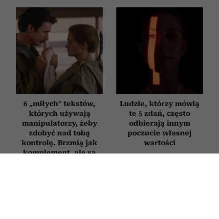
6 „miłych” tekstów,
Ludzie, którzy mówią
których używają
te 5 zdań, często
manipulatorzy, żeby
odbierają innym
zdobyć nad tobą
poczucie własnej
kontrolę. Brzmią jak
wartości
komplement, ale są
pułapką
PSYCHOLOGIA