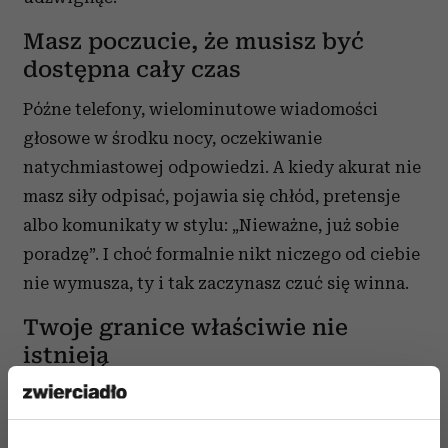
Masz poczucie, że musisz być
dostępna cały czas
Późne telefony, wielominutowe wiadomości
głosowe w środku nocy, oczekiwanie
natychmiastowej odpowiedzi. A kiedy akurat nie
masz siły odpisać, pojawia się chłód, pretensje
albo komunikaty w stylu: „Nieważne, już sobie
poradzę”. I choć formalnie nikt niczego od ciebie
nie wymusza, ty i tak zaczynasz czuć się winna.
Twoje granice właściwie nie
istnieją
Mówisz, że jesteś zmęczona? „To tylko pięć
minut”. Próbujesz zakończyć rozmowę? „Jeszcze