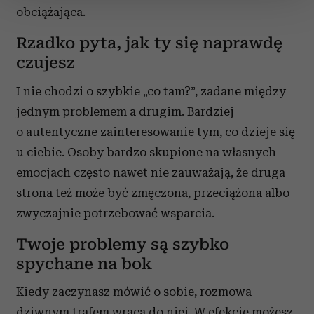
zmienić lub wycofać swoją zgodę w dowolnej chwili.
obciążająca.
Rzadko pyta, jak ty się naprawdę
Wykorzystujemy pliki cookie do spersonalizowania treści
i reklam, aby oferować funkcje społecznościowe i
czujesz
analizować ruch w naszej witrynie. Informacje o tym, jak
I nie chodzi o szybkie „co tam?”, zadane między
korzystasz z naszej witryny, udostępniamy partnerom
społecznościowym, reklamowym i analitycznym.
jednym problemem a drugim. Bardziej
Partnerzy mogą połączyć te informacje z innymi danymi
o autentyczne zainteresowanie tym, co dzieje się
otrzymanymi od Ciebie lub uzyskanymi podczas
u ciebie. Osoby bardzo skupione na własnych
korzystania z ich usług.
emocjach często nawet nie zauważają, że druga
strona też może być zmęczona, przeciążona albo
zwyczajnie potrzebować wsparcia.
Twoje problemy są szybko
spychane na bok
Kiedy zaczynasz mówić o sobie, rozmowa
dziwnym trafem wraca do niej. W efekcie możesz