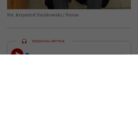
Fot. Krzysztof Zuczkowski / Forum
ODSŁUCHAJ ARTYKUŁ
00:00
23:47
„Zwierzę jest kimś, a nie czymś” –
powtarzał prof. Zbigniew Mikołejko. Dwa
lata po jego śmierci i tuż przed 75.
rocznicą urodzin filozofa i historyka