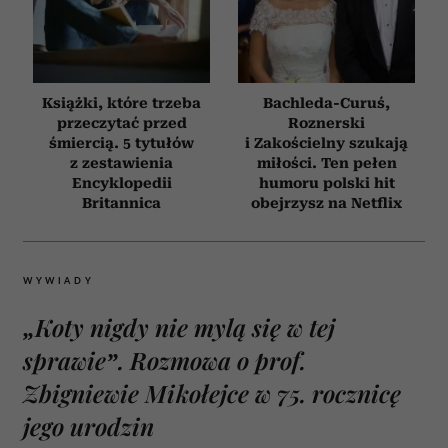
Książki, które trzeba
Bachleda-Curuś,
przeczytać przed
Roznerski
śmiercią. 5 tytułów
i Zakościelny szukają
z zestawienia
miłości. Ten pełen
Encyklopedii
humoru polski hit
Britannica
obejrzysz na Netflix
WYWIADY
„Koty nigdy nie mylą się w tej
sprawie”. Rozmowa o prof.
Zbigniewie Mikołejce w 75. rocznicę
jego urodzin