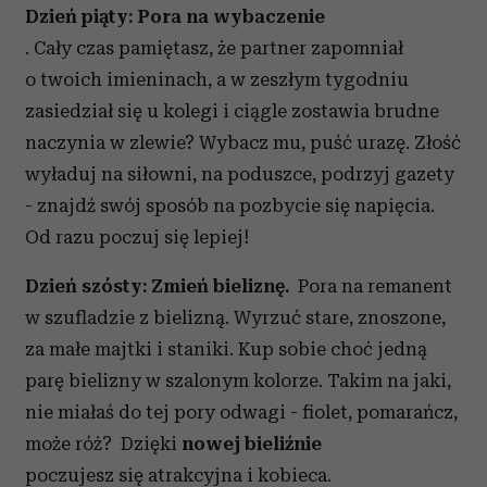
Dzień piąty: Pora na wybaczenie
. Cały czas pamiętasz, że partner zapomniał
o twoich imieninach, a w zeszłym tygodniu
zasiedział się u kolegi i ciągle zostawia brudne
naczynia w zlewie? Wybacz mu, puść urazę. Złość
wyładuj na siłowni, na poduszce, podrzyj gazety
- znajdź swój sposób na pozbycie się napięcia.
Od razu poczuj się lepiej!
Dzień szósty: Zmień bieliznę.
Pora na remanent
w szufladzie z bielizną. Wyrzuć stare, znoszone,
za małe majtki i staniki. Kup sobie choć jedną
parę bielizny w szalonym kolorze. Takim na jaki,
nie miałaś do tej pory odwagi - fiolet, pomarańcz,
może róż? Dzięki
nowej bieliźnie
poczujesz się atrakcyjna i kobieca.