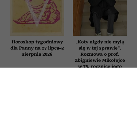
Horoskop tygodniowy
„Koty nigdy nie mylą
dla Panny na 27 lipca–2
się w tej sprawie”.
sierpnia 2026
Rozmowa o prof.
Zbigniewie Mikołejce
w 75. rocznicę jego
urodzin
PSYCHOLOGIA
Nie zmieniasz zdjęcia profilowego od
lat? Psycholog tłumaczy, co to
oznacza