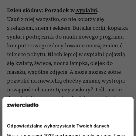
Dzień siódmy: Porządek w
sypialni
.
Usuń z niej wszystko, co nie kojarzy się
z relaksem, snem i seksem. Butelka córki, koparka
synka i podręcznik do nauki nowego programu
komputerowego zdecydowanie muszą zmienić
miejsce pobytu. Niech lepiej w sypialni pojawią
się kwiaty, świece, nocna lampka, olejek do
masażu, wspólne zdjęcia. A może możesz sobie
pozwolić na niewielką choćby zmianę wystroju:
nową pościel, narzutę czy zasłony? Jeśli macie
dzieci, dobrym pomysłem będzie wstawienie
zamku do drzwi, tak byście mogli odseparować
się od niespodziewanych gości.
Odpowiedzialne wykorzystanie Twoich danych
Dzień ósmy: Popracuj nad
komunikacją
Wraz z
naszymi 1022 partnerami
przetwarzamy Twoje