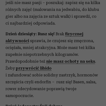
jeśli nie masz pasji – poszukaj: zapisz się na kilka
Wykorzystujemy pliki cookie do spersonalizowania treści
i reklam, aby oferować funkcje społecznościowe i
różnych zajęć (malowania na jedwabiu, do klubu
analizować ruch w naszej witrynie. Informacje o tym, jak
gier albo na zajęcia ze sztuk walk) i sprawdź, co
korzystasz z naszej witryny, udostępniamy partnerom
ci najbardziej odpowiada.
społecznościowym, reklamowym i analitycznym.
Partnerzy mogą połączyć te informacje z innymi danymi
Dzień dziesiąty: Rusz się!
Brak
fizycznej
otrzymanymi od Ciebie lub uzyskanymi podczas
aktywności
sprawia, że czujesz się zmęczona,
korzystania z ich usług.
ociężała, mniej atrakcyjna. Może masz też kilka
zupełnie niepotrzebnych kilogramów.
Prawdopodobnie też
nie masz ochoty na seks
.
Żeby
przywrócić libido
i zafundować sobie solidny zastrzyk, hormonów
szczęścia czyli endorfin – rusz się! Basen, salsa,
rower zdecydowanie poprawią twoje
samopoczucie.