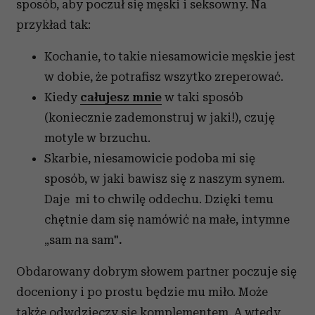
sposób, aby poczuł się męski i seksowny. Na
przykład tak:
Kochanie, to takie niesamowicie męskie jest
w dobie, że potrafisz wszytko zreperować.
Kiedy
całujesz mnie
w taki sposób
(koniecznie zademonstruj w jaki!), czuję
motyle w brzuchu.
Skarbie, niesamowicie podoba mi się
sposób, w jaki bawisz się z naszym synem.
Daje mi to chwilę oddechu. Dzięki temu
chętnie dam się namówić na małe, intymne
„sam na sam"
.
Obdarowany dobrym słowem partner poczuje się
doceniony i po prostu będzie mu miło. Może
także odwdzięczy się komplementem. A wtedy