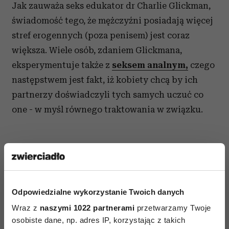
Jak zauważa seks edukator dr
Charlie Glickman,
świadomość tego, że mężczyźni posiadają więcej
stref erogennych (poza penisem) jest coraz
większa. Wiele osób, zdaniem Glickmana,
eksperymentuje także z
seksem analnym,
czego
następstwem jest fakt, iż kobiety chcą by ich
partnerzy doświadczyli tych samych uczuć co
one - w myśl równego traktowania w związku.
Odpowiedzialne wykorzystanie Twoich danych
AUTOPROMOCJA
Wraz z
naszymi 1022 partnerami
przetwarzamy Twoje
osobiste dane, np. adres IP, korzystając z takich