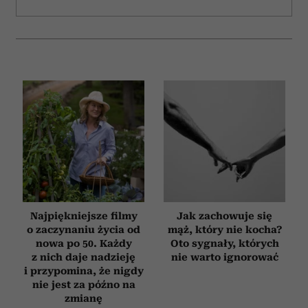
analizować ruch w naszej witrynie. Informacje o tym, jak
korzystasz z naszej witryny, udostępniamy partnerom
społecznościowym, reklamowym i analitycznym.
Partnerzy mogą połączyć te informacje z innymi danymi
otrzymanymi od Ciebie lub uzyskanymi podczas
korzystania z ich usług.
Najpiękniejsze filmy
Jak zachowuje się
o zaczynaniu życia od
mąż, który nie kocha?
nowa po 50. Każdy
Oto sygnały, których
z nich daje nadzieję
nie warto ignorować
i przypomina, że nigdy
nie jest za późno na
zmianę