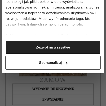
technologii jak pliki cookie, w celu wyświetlania
spersonalizowanych reklam i treści, analizowania tychże,
wychodzenia naprzeciw oczekiwaniom użytkowników i
rozwoju produktów. Masz wybór odnośnie tego, kto
używa Twoich danych i w jakich celach to robi.
Jeśli wyrazisz na to zgodę, chcielibyśmy również:
Gromadzić dane dotyczące Twojej lokalizacji
Zezwól na wszystkie
geograficznej z dokładnością nawet do kilku metrów
Identyfikować Twoje urządzenie, aktywnie
analizując charakteryzującego je zbiory danych
Spersonalizuj
(fingerprinting, czyli wirtualny odcisk palca)
Dowiedz się więcej odnośnie tego, jak Twoje osobiste
dane są przetwarzane oraz ustaw własne preferencje w
ZAMÓW
sekcji szczegółów
. W Deklaracji plików cookie możesz
zmienić lub wycofać swoją zgodę w dowolnej chwili.
WYDANIE DRUKOWANE
E-WYDANIE
Wykorzystujemy pliki cookie do spersonalizowania treści
i reklam, aby oferować funkcje społecznościowe i