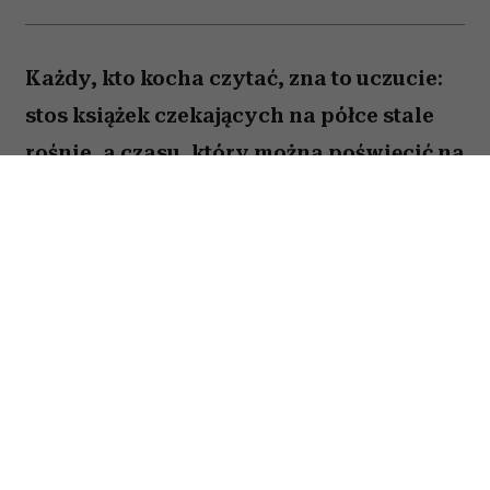
Każdy, kto kocha czytać, zna to uczucie:
stos książek czekających na półce stale
rośnie, a czasu, który można poświęcić na
lekturę, ubywa. A przecież obok głośnych
nowości i sezonowych bestsellerów są
jeszcze te tytuły, które od lat wracają w
kolejnych zestawieniach
najważniejszych książek świata. Po które
warto sięgnąć? Zajrzałam do listy
Encyklopedii Britannica i wybrałam z
niej pięć tytułów, które zdaniem wielu
warto przeczytać przed śmiercią. Łączy je