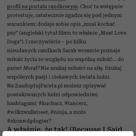
profil na portalu randkowym
. Choć ta wstępnie
protestuje, ostatecznie zgadza się pod jednym
warunkiem: dodaje sobie opis „musi kochać
psy” (angielski tytuł filmu to właśnie „Must Love
Dogs”). I rzeczywiście – po kilku
nieudanych randkach Sarah wreszcie poznaje
miłość życia ze względu na wspólną miłość… do
psów!
Morał?
Nie szukaj miłości na siłę. Szukaj
wspólnych pasji i ciekawych świata ludzi.
Na ZaadoptujFaceta.pl możesz opisywać
poszukiwanych ludzi odpowiednimi
hashtagami: #kucharz, #tancerz,
#wilkzwallstreet, #ninja, a może
#zkonsolądogier?
A właśnie, że tak! (Because I Said