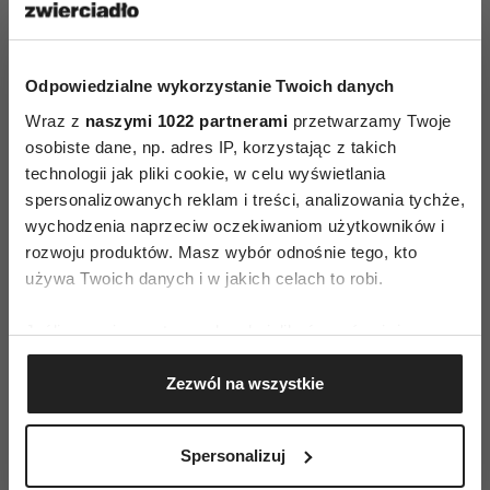
So, 2007)
Odpowiedzialne wykorzystanie Twoich danych
Wraz z
naszymi 1022 partnerami
przetwarzamy Twoje
osobiste dane, np. adres IP, korzystając z takich
technologii jak pliki cookie, w celu wyświetlania
spersonalizowanych reklam i treści, analizowania tychże,
wychodzenia naprzeciw oczekiwaniom użytkowników i
rozwoju produktów. Masz wybór odnośnie tego, kto
używa Twoich danych i w jakich celach to robi.
Jeśli wyrazisz na to zgodę, chcielibyśmy również:
Gromadzić dane dotyczące Twojej lokalizacji
Zezwól na wszystkie
geograficznej z dokładnością nawet do kilku metrów
Mamusia po pięćdziesiątce ma trzy córeczki.
Identyfikować Twoje urządzenie, aktywnie
Najbardziej martwi się o tę najmłodszą, Milly. Nie
analizując charakteryzującego je zbiory danych
Spersonalizuj
jest ona tak ustatkowana jak najstarsza –
(fingerprinting, czyli wirtualny odcisk palca)