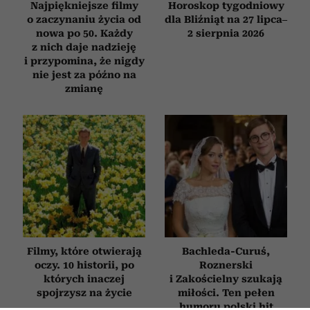
Najpiękniejsze filmy
Horoskop tygodniowy
o zaczynaniu życia od
dla Bliźniąt na 27 lipca–
nowa po 50. Każdy
2 sierpnia 2026
z nich daje nadzieję
i przypomina, że nigdy
nie jest za późno na
zmianę
Filmy, które otwierają
Bachleda-Curuś,
oczy. 10 historii, po
Roznerski
których inaczej
i Zakościelny szukają
spojrzysz na życie
miłości. Ten pełen
humoru polski hit