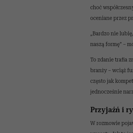
choć współczesny 
oceniane przez p
„Bardzo nie lubię
naszą formę” – m
To zdanie trafia z
branży – wciąż f
często jak kompete
jednocześnie nar
Przyjaźń i r
W rozmowie pojaw