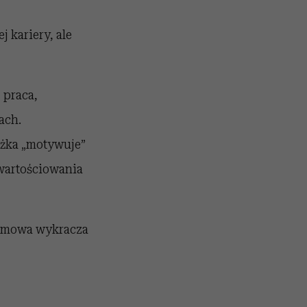
 kariery, ale
 praca,
ach.
ażka „motywuje”
wartościowania
rozmowa wykracza