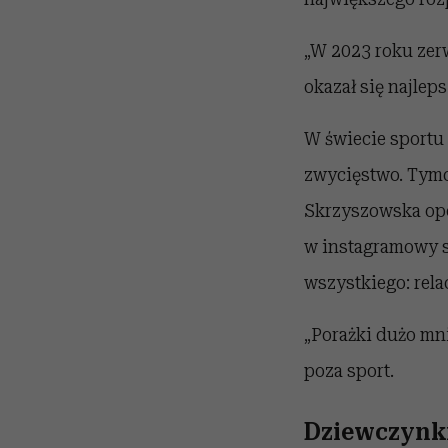
„W 2023 roku zer
okazał się najlep
W świecie sportu 
zwycięstwo. Tymc
Skrzyszowska opo
w instagramowy s
wszystkiego: rela
„Porażki dużo mni
poza sport.
Dziewczynki 