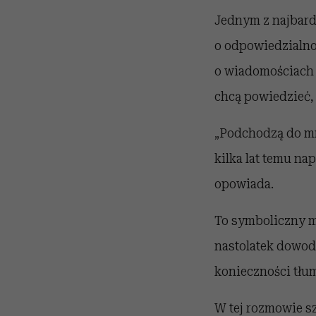
Jednym z najbard
o odpowiedzialno
o wiadomościach o
chcą powiedzieć, 
„Podchodzą do mni
kilka lat temu na
opowiada.
To symboliczny mo
nastolatek dowod
konieczności tłum
W tej rozmowie s