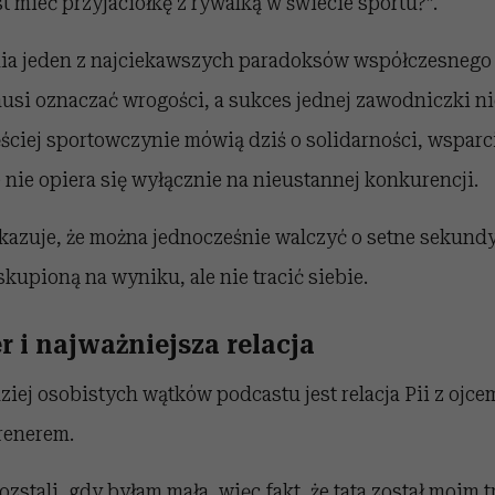
st mieć przyjaciółkę z rywalką w świecie sportu?”.
nia jeden z najciekawszych paradoksów współczesnego 
usi oznaczać wrogości, a sukces jednej zawodniczki ni
ęściej sportowczynie mówią dziś o solidarności, wspar
 nie opiera się wyłącznie na nieustannej konkurencji.
azuje, że można jednocześnie walczyć o setne sekundy
skupioną na wyniku, ale nie tracić siebie.
er i najważniejsza relacja
iej osobistych wątków podcastu jest relacja Pii z ojcem
trenerem.
ozstali, gdy byłam mała, więc fakt, że tata został moim 