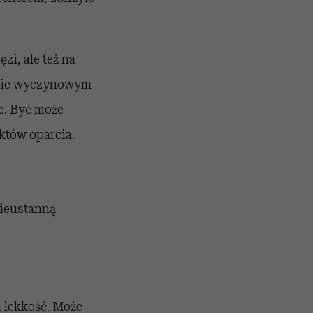
zi, ale też na
rcie wyczynowym
e. Być może
nktów oparcia.
nieustanną
a lekkość. Może