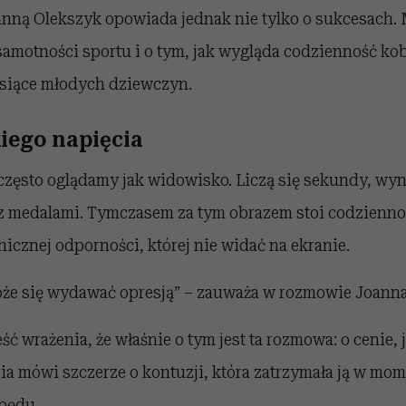
nną Olekszyk opowiada jednak nie tylko o sukcesach. 
, samotności sportu i o tym, jak wygląda codzienność kob
ysiące młodych dziewczyn.
iego napięcia
zęsto oglądamy jak widowisko. Liczą się sekundy, wyni
 z medalami. Tymczasem za tym obrazem stoi codzienno
hicznej odporności, której nie widać na ekranie.
oże się wydawać opresją” – zauważa w rozmowie Joanna
ść wrażenia, że właśnie o tym jest ta rozmowa: o cenie, j
Pia mówi szczerze o kontuzji, która zatrzymała ją w mo
pędu.