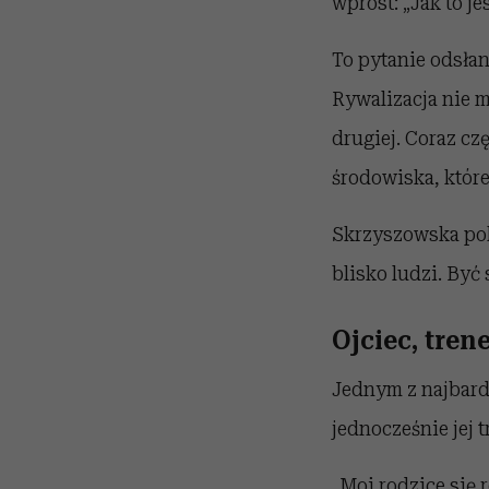
wprost: „Jak to je
To pytanie odsła
Rywalizacja nie m
drugiej. Coraz cz
środowiska, które
Skrzyszowska pok
blisko ludzi. Być 
Ojciec, tren
Jednym z najbardz
jednocześnie jej 
„Moi rodzice się r