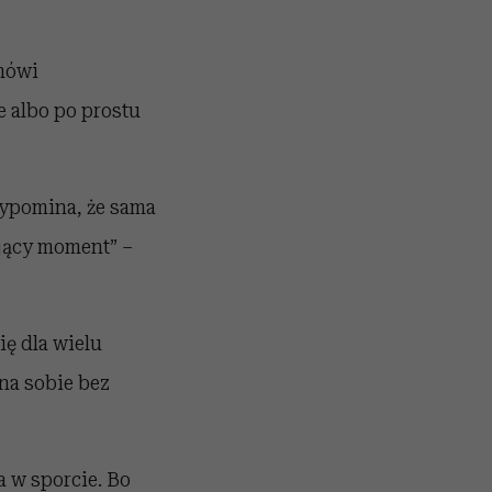
 mówi
e albo po prostu
zypomina, że sama
ujący moment” –
ię dla wielu
na sobie bez
 w sporcie. Bo