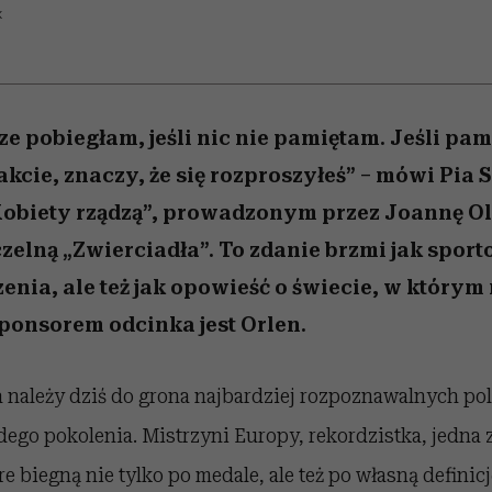
edź
 5,
przekraczają swoje granice
Wiemy, gdzie go kupić
Miller s. 5, odc. 6]
sezon jesień–zima 2
zaskakujący fawo
K
w seksie?
ze pobiegłam, jeśli nic nie pamiętam. Jeśli pam
rakcie, znaczy, że się rozproszyłeś” – mówi Pia
Kobiety rządzą”, prowadzonym przez Joannę O
zelną „Zwierciadła”. To zdanie brzmi jak sport
enia, ale też jak opowieść o świecie, w którym
Sponsorem odcinka jest Orlen.
 należy dziś do grona najbardziej rozpoznawalnych po
go pokolenia. Mistrzyni Europy, rekordzistka, jedna 
 biegną nie tylko po medale, ale też po własną definicję