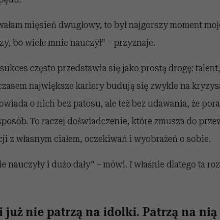
wałam mięsień dwugłowy, to był najgorszy moment mojej
szy, bo wiele mnie nauczył” – przyznaje.
sukces często przedstawia się jako prostą drogę: talent,
zasem największe kariery budują się zwykle na kryzys
wiada o nich bez patosu, ale też bez udawania, że por
posób. To raczej doświadczenie, które zmusza do prze
cji z własnym ciałem, oczekiwań i wyobrażeń o sobie.
e nauczyły i dużo dały” – mówi. I właśnie dlatego ta 
już nie patrzą na idolki. Patrzą na nią