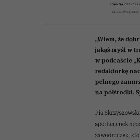
powinien znać odpowi
kawę z Kasią Miller”, s.
weterynarz”
JOANNA OLEKSZY
odc. 7]
11 CZERWCA 2026
„Wiem, że dobr
jakąś myśl w t
w podcaście „
redaktorkę nac
pełnego zanurz
na półśrodki. 
Pia Skrzyszowska
sportsmenek młode
zawodniczek, które