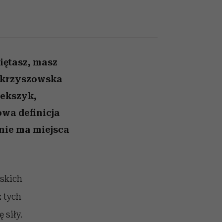
026/27
ryt
to dla nich zarwiesz noc
zupełny brak ogłady
girls”
iętasz, masz
 Skrzyszowska
lekszyk,
owa definicja
 nie ma miejsca
lskich
z tych
 siły.