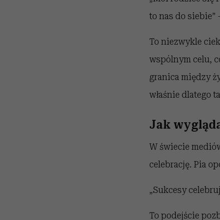
to nas do siebie”
To niezwykle ciek
wspólnym celu, 
granica między ż
właśnie dlatego t
Jak wygląda
W świecie mediów
celebrację. Pia o
„Sukcesy celebruj
To podejście pozb