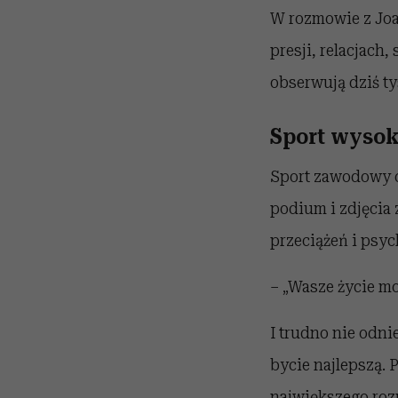
W rozmowie z Joa
presji, relacjach
obserwują dziś t
Sport wysok
Sport zawodowy c
podium i zdjęcia
przeciążeń i psyc
– „Wasze życie m
I trudno nie odnie
bycie najlepszą. 
największego roz