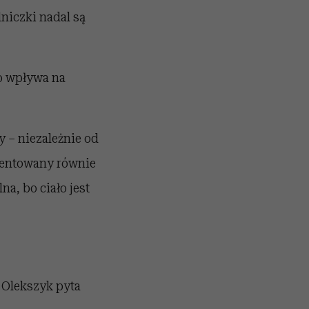
niczki nadal są
to wpływa na
ty – niezależnie od
mentowany równie
na, bo ciało jest
 Olekszyk pyta