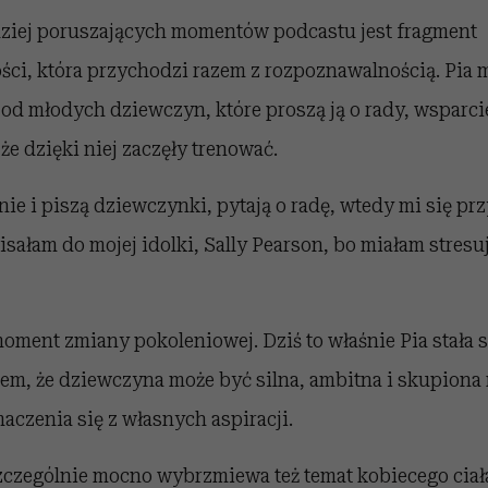
ziej poruszających momentów podcastu jest fragment
ści, która przychodzi razem z rozpoznawalnością. Pia
d młodych dziewczyn, które proszą ją o rady, wsparci
że dzięki niej zaczęły trenować.
e i piszą dziewczynki, pytają o radę, wtedy mi się pr
pisałam do mojej idolki, Sally Pearson, bo miałam stres
ment zmiany pokoleniowej. Dziś to właśnie Pia stała s
em, że dziewczyna może być silna, ambitna i skupiona 
aczenia się z własnych aspiracji.
zczególnie mocno wybrzmiewa też temat kobiecego ciała