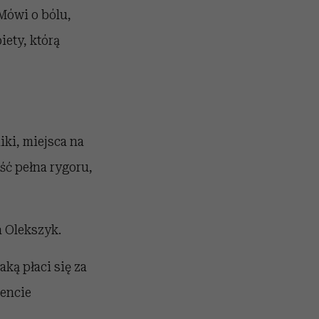
Mówi o bólu,
iety, którą
ki, miejsca na
ść pełna rygoru,
 Olekszyk.
aką płaci się za
mencie