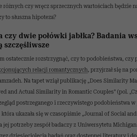
e różnych czy wręcz sprzecznych wartościach będzie na
y to słuszna hipoteza?
a czy dwie połówki jabłka? Badania ws
ą szczęśliwsze
 ostatecznie rozstrzygnąć, czy to podobieństwa, czy 
kcjonujących relacji romantycznych
, przyjrzał się na p
mzadeh. Na tapet wziął publikację „Does Similarity Ma
ed and Actual Similarity in Romantic Couples” (pol. „
zegląd postrzeganego i rzeczywistego podobieństwa w
która ukazała się w czasopiśmie „Journal of Social and
a jej potrzeby zespół badaczy z Uniwersytetu Michiga
z dziesięciolecia badań oraz dostępnej literatury i do