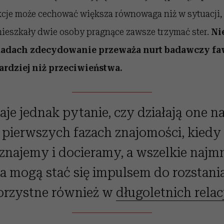
kcje może cechować większa równowaga niż w sytuacji
eszkały dwie osoby pragnące zawsze trzymać ster.
Ni
kadach zdecydowanie przeważa nurt badawczy fa
rdziej niż przeciwieństwa.
aje jednak pytanie, czy działają one naj
 pierwszych fazach znajomości, kiedy
oznajemy i docieramy, a wszelkie najmn
a mogą stać się impulsem do rozstania
orzystne również w
długoletnich relac