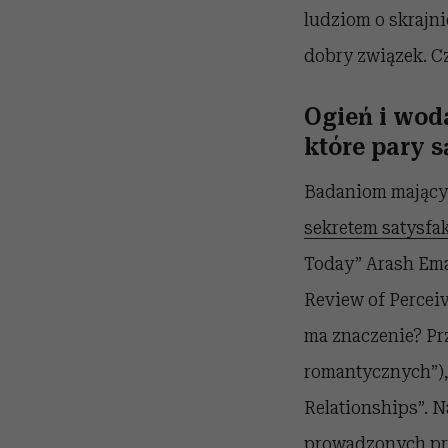
ludziom o skrajni
dobry związek. Cz
Ogień i wod
które pary s
Badaniom mającym
sekretem satysfa
Today” Arash Ema
Review of Perceiv
ma znaczenie? Pr
romantycznych”), 
Relationships”. N
prowadzonych prze