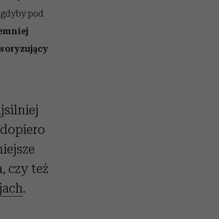
, gdyby pod
emniej
woryzujący
silniej
 dopiero
iejsze
, czy też
jach
.