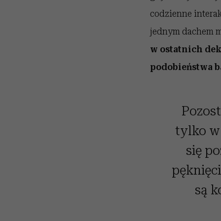
codzienne intera
jednym dachem mi
w ostatnich de
podobieństwa ba
Pozost
tylko w
się p
pęknięci
są k