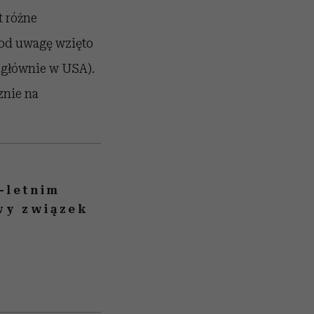
t różne
pod uwagę wzięto
(głównie w USA).
znie na
-letnim
iwy związek