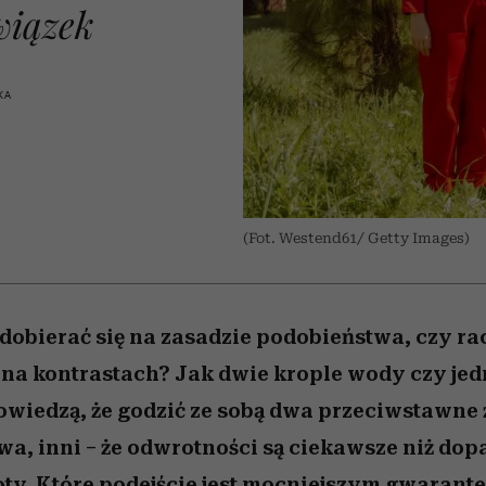
nice
edź
 5,
Wiemy, gdzie go kupić
zaskakujący faworyt
Miller s. 5, odc. 6]
sezon jesień–zima 2
wiązek
KA
(Fot. Westend61/ Getty Images)
obierać się na zasadzie podobieństwa, czy ra
 na kontrastach? Jak dwie krople wody czy jedn
wiedzą, że godzić ze sobą dwa przeciwstawne 
wa, inni – że odwrotności są ciekawsze niż do
joty. Które podejście jest mocniejszym gwarant