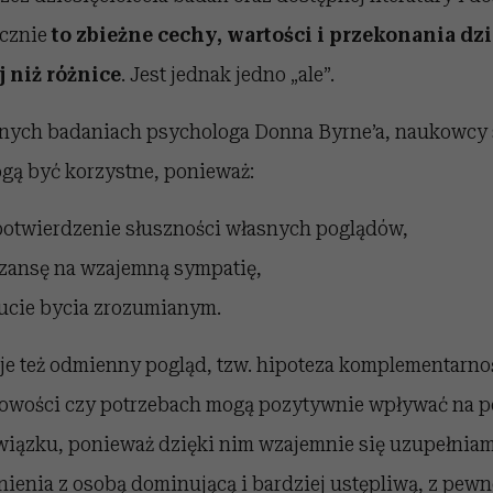
ycznie
to zbieżne cechy, wartości i przekonania dzia
 niż różnice
. Jest jednak jedno „ale”.
nych badaniach psychologa Donna Byrne’a, naukowcy s
ą być korzystne, ponieważ:
potwierdzenie słuszności własnych poglądów,
szansę na wzajemną sympatię,
ucie bycia zrozumianym.
je też odmienny pogląd, tzw. hipoteza komplementarnoś
bowości czy potrzebach mogą pozytywnie wpływać na 
wiązku, ponieważ dzięki nim wzajemnie się uzupełniam
ienia z osobą dominującą i bardziej ustępliwą, z pewn