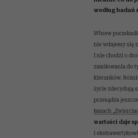
według badań n
Wbrew porzekadłom
nie wdajemy się 
I nie chodzi o dr
zamiłowania do t
kierunków. Różni
życie zdecydują 
przesądza jeszcze
łamach „Zwiercia
wartości daje sp
i ekstrawertykowi