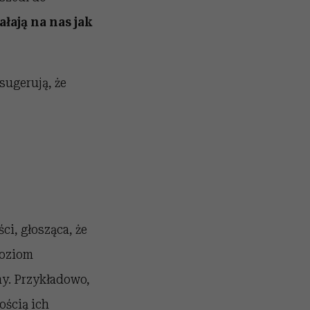
łają na nas jak
ugerują, że
ci, głosząca, że
poziom
y. Przykładowo,
ością ich