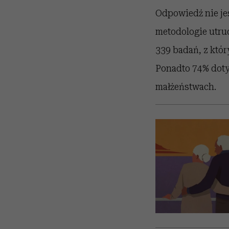
Odpowiedź nie jes
metodologie utru
339 badań, z któ
Ponadto 74% doty
małżeństwach.