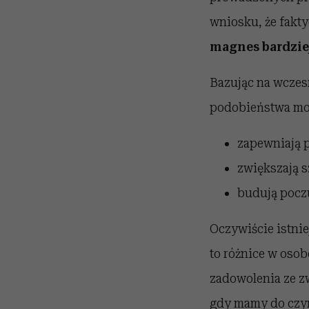
wniosku, że fakt
magnes bardziej
Bazując na wczes
podobieństwa mog
zapewniają 
zwiększają 
budują pocz
Oczywiście istnie
to różnice w oso
zadowolenia ze z
gdy mamy do czyn