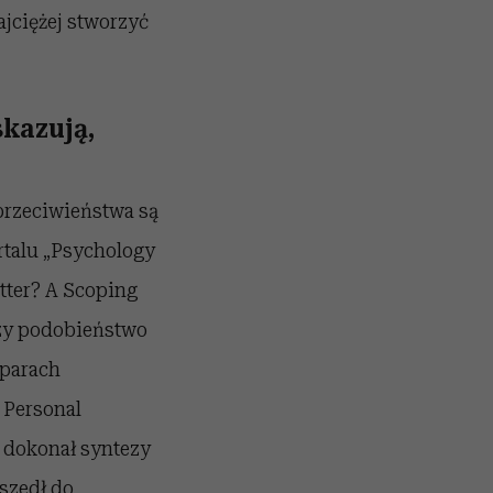
jciężej stworzyć
kazują,
przeciwieństwa są
ortalu „Psychology
tter? A Scoping
Czy podobieństwo
 parach
 Personal
n dokonał syntezy
szedł do