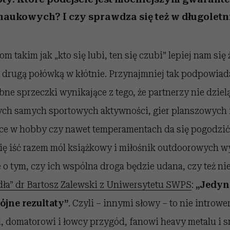
aukowych? I czy sprawdza się też w długoletn
 takim jak „kto się lubi, ten się czubi” lepiej nam się 
z drugą połówką w kłótnie. Przynajmniej tak podpowiad
obne sprzeczki wynikające z tego, że partnerzy nie dziel
ych samych sportowych aktywności, gier planszowych 
ce w hobby czy nawet temperamentach da się pogodzić. 
się iść razem mól książkowy i miłośnik outdoorowych w
 o tym, czy ich wspólna droga będzie udana, czy też ni
dła” dr Bartosz Zalewski z Uniwersytetu SWPS
:
„Jedyn
ójne rezultaty”
. Czyli – innymi słowy – to nie introw
, domatorowi i łowcy przygód, fanowi heavy metalu i s