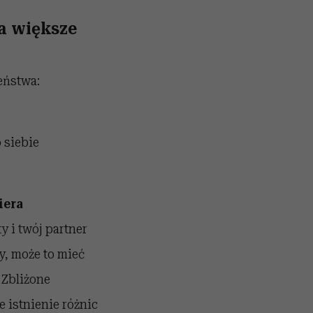
a większe
eństwa:
 siebie
iera
ty i twój partner
y, może to mieć
 Zbliżone
 istnienie różnic