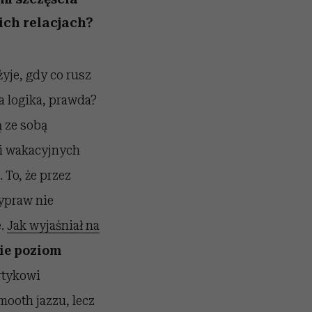
ich relacjach?
żyje, gdy co rusz
a logika, prawda?
ą ze sobą
i wakacyjnych
To, że przez
ypraw nie
e.
Jak wyjaśniał na
ie poziom
ertykowi
mooth jazzu, lecz