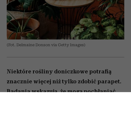
(Fot. Delmaine Donson via Getty Images)
Niektóre rośliny doniczkowe potrafią
znacznie więcej niż tylko zdobić parapet.
Badania wskazują, że mogą pochłaniać
część zanieczyszczeń i tworzyć
przyjemniejszy mikroklimat w domu.
Sprawdź, które gatunki warto wybrać.