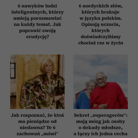
korzystania z ich usług.
6 nawyków ludzi
6 nordyckich słów,
inteligentnych, którzy
których brakuje
umieją porozmawiać
w języku polskim.
na każdy temat. Jak
Opisują uczucia,
poprawić swoją
których
erudycję?
doświadczyliśmy
chociaż raz w życiu
Jak rozpoznać, że ktoś
Sekret „superagerów”:
ma pieniądze od
mają mózg jak osoby
niedawna? Te 6
o dekady młodsze,
zachowań „mówi”
a łączy ich jedna cecha