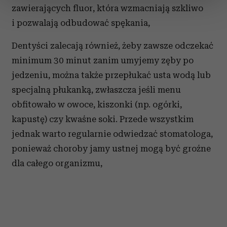
sekcji szczegółów
. W Deklaracji plików cookie możesz
zawierających fluor, która wzmacniają szkliwo
zmienić lub wycofać swoją zgodę w dowolnej chwili.
i pozwalają odbudować spękania,
Wykorzystujemy pliki cookie do spersonalizowania treści
Dentyści zalecają również, żeby zawsze odczekać
i reklam, aby oferować funkcje społecznościowe i
minimum 30 minut zanim umyjemy zęby po
analizować ruch w naszej witrynie. Informacje o tym, jak
korzystasz z naszej witryny, udostępniamy partnerom
jedzeniu, można także przepłukać usta wodą lub
społecznościowym, reklamowym i analitycznym.
specjalną płukanką, zwłaszcza jeśli menu
Partnerzy mogą połączyć te informacje z innymi danymi
obfitowało w owoce, kiszonki (np. ogórki,
otrzymanymi od Ciebie lub uzyskanymi podczas
kapustę) czy kwaśne soki. Przede wszystkim
korzystania z ich usług.
jednak warto regularnie odwiedzać stomatologa,
ponieważ choroby jamy ustnej mogą być groźne
dla całego organizmu,