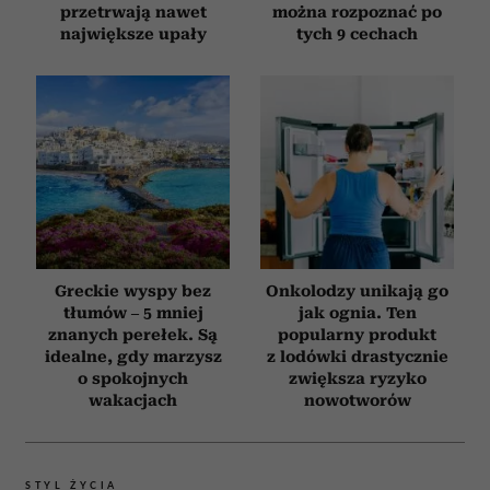
przetrwają nawet
można rozpoznać po
największe upały
tych 9 cechach
Greckie wyspy bez
Onkolodzy unikają go
tłumów – 5 mniej
jak ognia. Ten
znanych perełek. Są
popularny produkt
idealne, gdy marzysz
z lodówki drastycznie
o spokojnych
zwiększa ryzyko
wakacjach
nowotworów
STYL ŻYCIA