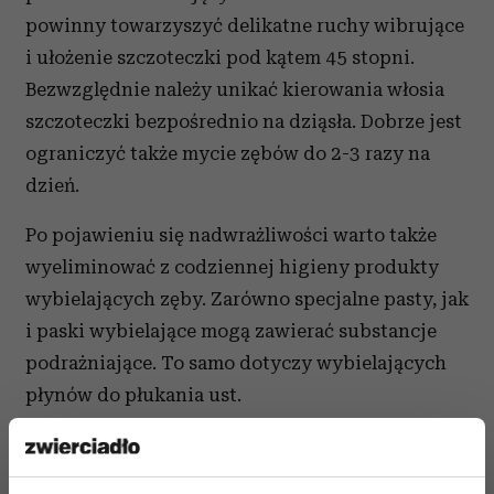
powinny towarzyszyć delikatne ruchy wibrujące
i ułożenie szczoteczki pod kątem 45 stopni.
Bezwzględnie należy unikać kierowania włosia
szczoteczki bezpośrednio na dziąsła. Dobrze jest
ograniczyć także mycie zębów do 2-3 razy na
dzień.
Po pojawieniu się nadwrażliwości warto także
wyeliminować z codziennej higieny produkty
wybielających zęby. Zarówno specjalne pasty, jak
i paski wybielające mogą zawierać substancje
podrażniające. To samo dotyczy wybielających
płynów do płukania ust.
„Past wybielających nie powinniśmy stosować
częściej niż co trzecią pastę, dotyczy to każdej