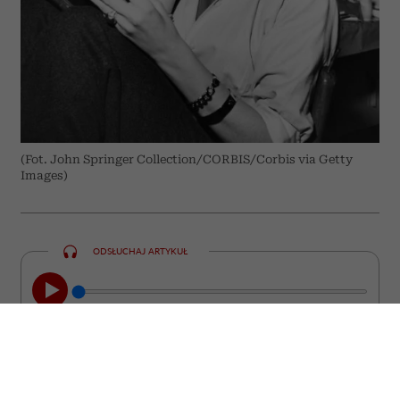
(Fot. John Springer Collection/CORBIS/Corbis via Getty
Images)
ODSŁUCHAJ ARTYKUŁ
00:00
05:33