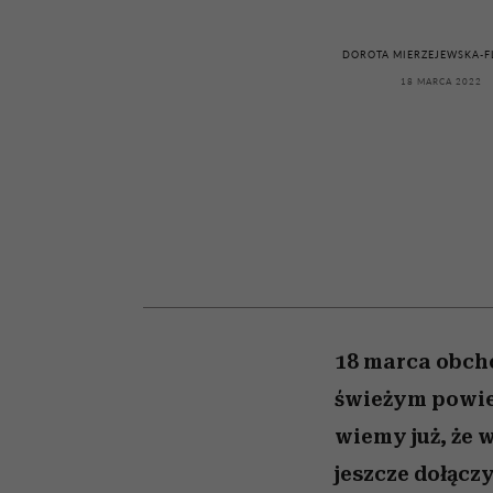
przekraczają swoje gra
powinien znać odpowi
kawę z Kasią Miller”, s.
weterynarz”
w seksie?
odc. 7]
DOROTA MIERZEJEWSKA-F
18 MARCA 2022
18 marca obcho
świeżym powiet
wiemy już, że 
jeszcze dołącz