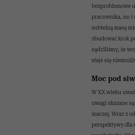
bezproblemowe ucz
pracownika, no i 
subtelną masę mi
zbudować krok po
sądziliśmy, że w
staje się niemożli
Moc pod si
W XX wieku uważal
uwagi skazane są 
inaczej. Wraz z o
perspektywy dla s