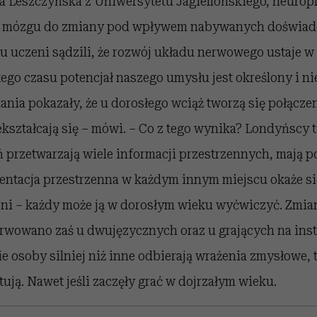
ja Leszczyńska z Uniwersytetu Jagiellońskiego, neurop
ć mózgu do zmiany pod wpływem nabywanych doświadc
uczeni sądzili, że rozwój układu nerwowego ustaje w 
tego czasu potencjał naszego umysłu jest określony i 
nia pokazały, że u dorosłego wciąż tworzą się połącze
zekształcają się – mówi. – Co z tego wynika? Londyńscy
ń przetwarzają wiele informacji przestrzennych, mają 
ientacja przestrzenna w każdym innym miejscu okaże s
 oni – każdy może ją w dorosłym wieku wyćwiczyć. Zmia
wowano zaś u dwujęzycznych oraz u grających na ins
 osoby silniej niż inne odbierają wrażenia zmysłowe, t
tują. Nawet jeśli zaczęły grać w dojrzałym wieku.