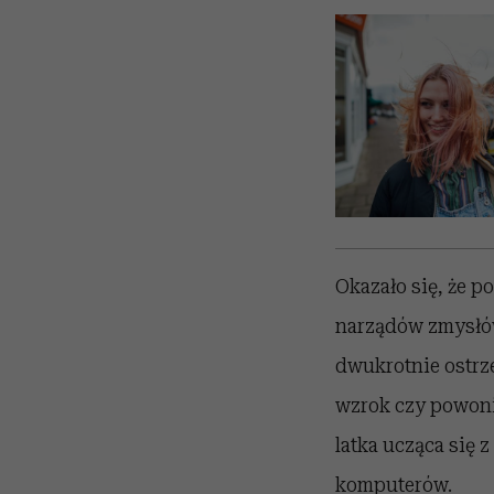
Okazało się, że 
narządów zmysłów
dwukrotnie ostrze
wzrok czy powonie
latka ucząca się 
komputerów.