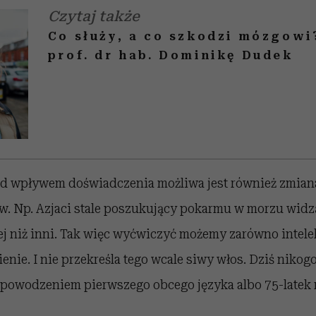
Czytaj także
Co służy, a co szkodzi mózgow
prof. dr hab. Dominikę Dudek
pod wpływem doświadczenia możliwa jest również zmia
. Np. Azjaci stale poszukujący pokarmu w morzu wid
j niż inni. Tak więc wyćwiczyć możemy zarówno intelekt
nie. I nie przekreśla tego wcale siwy włos. Dziś nikogo
z powodzeniem pierwszego obcego języka albo 75-latek 