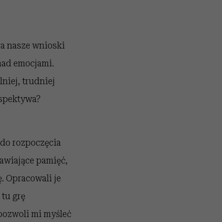
 a nasze wnioski
 nad emocjami.
niej, trudniej
rspektywa?
 do rozpoczęcia
awiające pamięć,
. Opracowali je
 tu grę
pozwoli mi myśleć