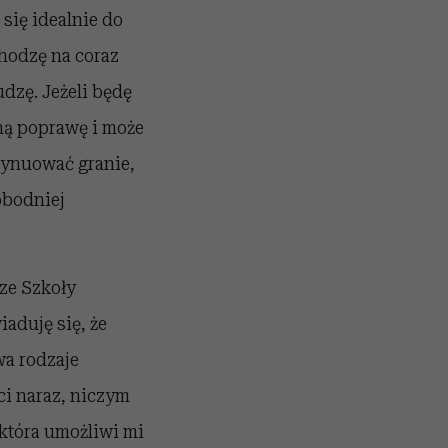
się idealnie do
hodzę na coraz
udzę. Jeżeli będę
ną poprawę i może
tynuować granie,
obodniej
ze Szkoły
aduję się, że
wa rodzaje
i naraz, niczym
która umożliwi mi