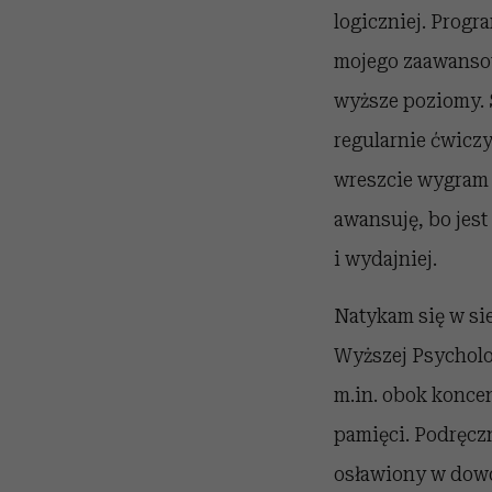
logiczniej. Progr
mojego zaawansow
wyższe poziomy. S
regularnie ćwicz
wreszcie wygram z
awansuję, bo jest
i wydajniej.
Natykam się w si
Wyższej Psycholo
m.in. obok koncen
pamięci. Podręcz
osławiony w dowci