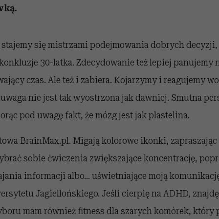
wką.
e stajemy się mistrzami podejmowania dobrych decyzji,
ż konkluzje 30-latka. Zdecydowanie też lepiej panujemy
ający czas. Ale też i zabiera. Kojarzymy i reagujemy wol
 uwaga nie jest tak wyostrzona jak dawniej. Smutna pe
orąc pod uwagę fakt, że mózg jest jak plastelina.
towa BrainMax.pl. Migają kolorowe ikonki, zapraszając
ybrać sobie ćwiczenia zwiększające koncentrację, popr
jania informacji albo… uświetniające moją komunikację
sytetu Jagiellońskiego. Jeśli cierpię na ADHD, znajdę
yboru mam również fitness dla szarych komórek, który 