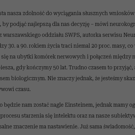
sta nasza zdolność do wyciągania słusznych wniosków i
, by podjąć najlepszą dla nas decyzję – mówi neurokog
z warszawskiego oddziału SWPS, autorka serwisu Neuro
y 30. a 90. rokiem życia traci niemal 20 proc. masy, co
 się na ubytki komórek nerwowych i połączeń między n
esza, gdy kończymy 50 lat. Trudno czasem to przyjąć, a
sem biologicznym. Nie znaczy jednak, że jesteśmy skaz
ywowi czasu.
 będzie nam zostać nagle Einsteinem, jednak mamy 
 procesu starzenia się intelektu oraz na nasze subiekt
salne znaczenie ma nastawienie. Już sama świadomość