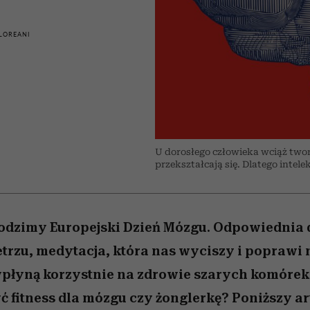
nice
edź
 5,
Wiemy, gdzie go kupić
zaskakujący faworyt
Miller s. 5, odc. 6]
sezon jesień–zima 2
LOREANI
U dorosłego człowieka wciąż tworz
przekształcają się. Dlatego intelek
dzimy Europejski Dzień Mózgu. Odpowiednia d
rzu, medytacja, która nas wyciszy i poprawi n
wpłyną korzystnie na zdrowie szarych komórek
yć fitness dla mózgu czy żonglerkę? Poniższy a