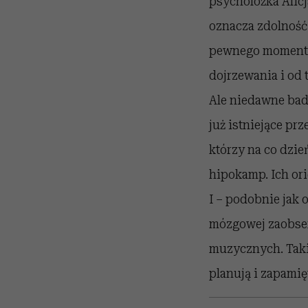
psycholożka Alic
oznacza zdolnoś
pewnego momentu 
dojrzewania i od 
Ale niedawne bada
już istniejące pr
którzy na co dzie
hipokamp. Ich or
I – podobnie jak
mózgowej zaobser
muzycznych. Takie
planują i zapamię