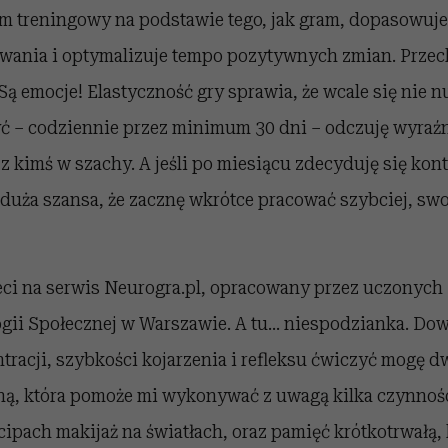
am treningowy na podstawie tego, jak gram, dopasowuje 
ania i optymalizuje tempo pozytywnych zmian. Przec
ą emocje! Elastyczność gry sprawia, że wcale się nie n
yć – codziennie przez minimum 30 dni – odczuję wyraź
 kimś w szachy. A jeśli po miesiącu zdecyduję się kon
 duża szansa, że zacznę wkrótce pracować szybciej, sw
eci na serwis Neurogra.pl, opracowany przez uczonych 
gii Społecznej w Warszawie. A tu… niespodzianka. Dowi
tracji, szybkości kojarzenia i refleksu ćwiczyć mogę d
ną, która pomoże mi wykonywać z uwagą kilka czynnośc
pach makijaż na światłach, oraz pamięć krótkotrwałą, 