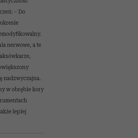
lastyczność
zeń: – Do
okresie
niemodyfikowalny.
nia nerwowe, a te
 taksówkarze,
powiększony
ię nadzwyczajna.
ny w obrębie kory
trumentach
akże lepiej