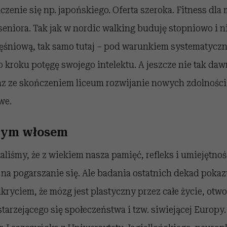
enie się np. japońskiego. Oferta szeroka. Fitness dla
seniora. Tak jak w nordic walking buduję stopniowo i n
ęśniową, tak samo tutaj – pod warunkiem systematyczn
 kroku potęgę swojego intelektu. A jeszcze nie tak da
raz ze skończeniem liceum rozwijanie nowych zdolnoś
we.
wym włosem
iśmy, że z wiekiem nasza pamięć, refleks i umiejętno
na pogarszanie się. Ale badania ostatnich dekad pokazuj
dkryciem, że mózg jest plastyczny przez całe życie, otwo
tarzejącego się społeczeństwa i tzw. siwiejącej Europy.