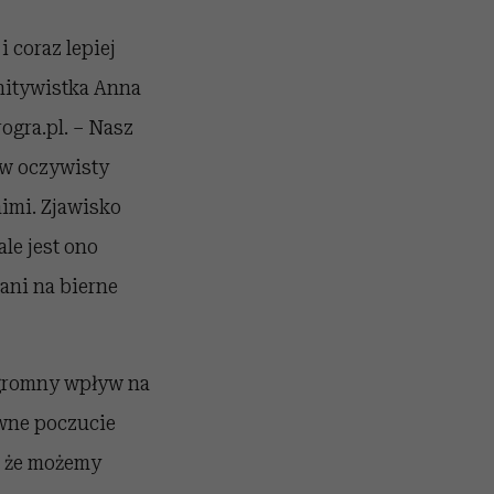
 coraz lepiej
nitywistka Anna
gra.pl. – Nasz
 w oczywisty
imi. Zjawisko
le jest ono
ani na bierne
ogromny wpływ na
ywne poczucie
, że możemy