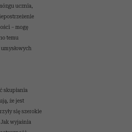
 mózgu ucznia,
iepostrzeżenie
ości – mogę
wno temu
ci umysłowych
ść skupiania
ą, że jest
rzyły się szerokie
 Jak wyjaśnia