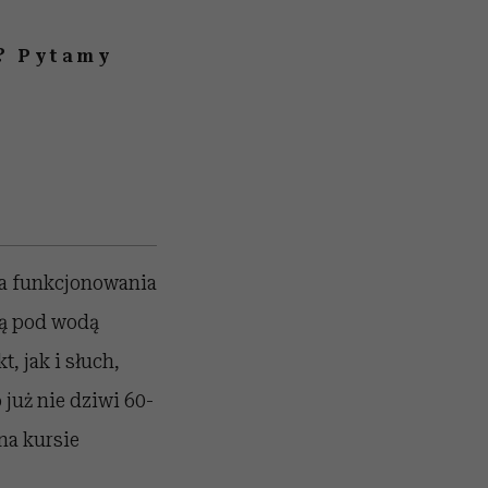
i? Pytamy
na funkcjonowania
zą pod wodą
, jak i słuch,
 już nie dziwi 60-
na kursie