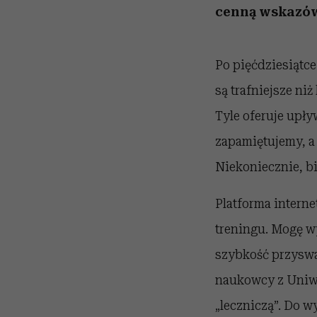
cenną wskazó
Po pięćdziesiątc
są trafniejsze ni
Tyle oferuje upływ
zapamiętujemy, a
Niekoniecznie, bi
Platforma interne
treningu. Mogę w
szybkość przyswa
naukowcy z Uniwer
„leczniczą”. Do w