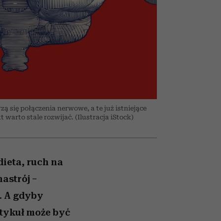
026/27
to dla nich zarwiesz noc
zupełny brak ogłady
Auschwitz
girls”
ą się połączenia nerwowe, a te już istniejące
t warto stale rozwijać. (Ilustracja iStock)
ieta, ruch na
astrój –
. A gdyby
rtykuł może być