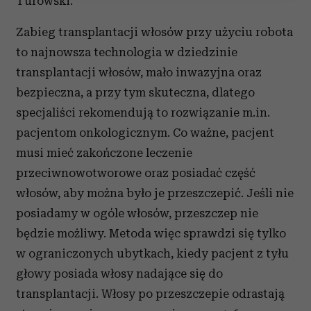
Turowski.
Wykorzystujemy pliki cookie do spersonalizowania treści
i reklam, aby oferować funkcje społecznościowe i
Zabieg transplantacji włosów przy użyciu robota
analizować ruch w naszej witrynie. Informacje o tym, jak
to najnowsza technologia w dziedzinie
korzystasz z naszej witryny, udostępniamy partnerom
transplantacji włosów, mało inwazyjna oraz
społecznościowym, reklamowym i analitycznym.
bezpieczna, a przy tym skuteczna, dlatego
Partnerzy mogą połączyć te informacje z innymi danymi
otrzymanymi od Ciebie lub uzyskanymi podczas
specjaliści rekomendują to rozwiązanie m.in.
korzystania z ich usług.
pacjentom onkologicznym. Co ważne, pacjent
musi mieć zakończone leczenie
przeciwnowotworowe oraz posiadać część
włosów, aby można było je przeszczepić. Jeśli nie
posiadamy w ogóle włosów, przeszczep nie
będzie możliwy. Metoda więc sprawdzi się tylko
w ograniczonych ubytkach, kiedy pacjent z tyłu
głowy posiada włosy nadające się do
transplantacji. Włosy po przeszczepie odrastają