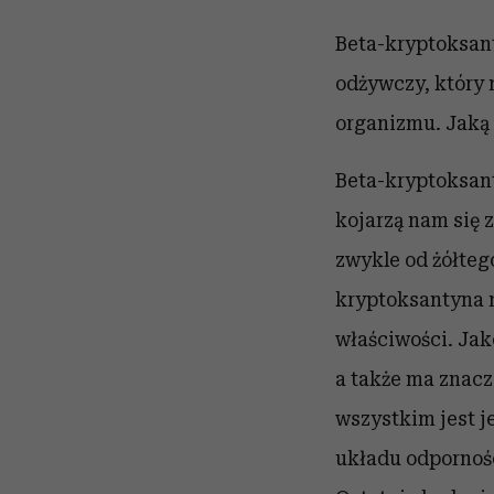
Beta-kryptoksant
odżywczy, który 
organizmu. Jaką 
Beta-kryptoksant
kojarzą nam się 
zwykle od żółteg
kryptoksantyna 
właściwości. Ja
a także ma
znacz
wszystkim jest 
układu odpornośc