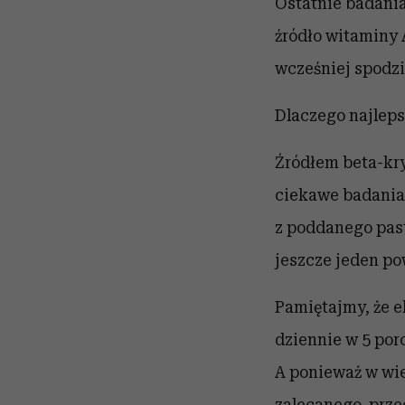
Ostatnie badania
źródło witaminy 
wcześniej spodz
Dlaczego najleps
Źródłem beta-kry
ciekawe badania
z poddanego pas
jeszcze jeden p
Pamiętajmy, że e
dziennie w 5 porc
A ponieważ w wie
zalecanego, przed