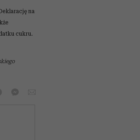
eklarację na
akże
datku cukru.
skiego