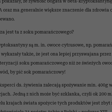
 pokazały, że żywność bogata w beta-kryptoksantynę
A oraz ma generalnie większe znaczenie dla zdrowia c
iewano.
za jest ta z soku pomarańczowego?
ptoksantyny są m. in. owoce cytrusowe, np. pomarań
 wykazały także, że
jest ona lepiej przyswajana prze
teryzacji soku pomarańczowego niż ze świeżych owo
owód, by pić sok pomarańczowy!
ksperci ds. żywienia zalecają spożywanie min. 400g
jach. Jedną z nich może być szklanka, czyli ok 200 ml
lu krajach świata spożycie tych produktów jest zbyt 
stawiciele 21 państw, także z Polski – podczas XIII