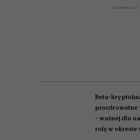
kawę z Kasią Miller”, s.
wśród najchętniej
artystkę
girls”
oglądanych na Netflix
odc. 7]
3 LISTOPADA 2017
Beta-kryptoks
prozdrowotne 
– ważnej dla n
rolę w okresie