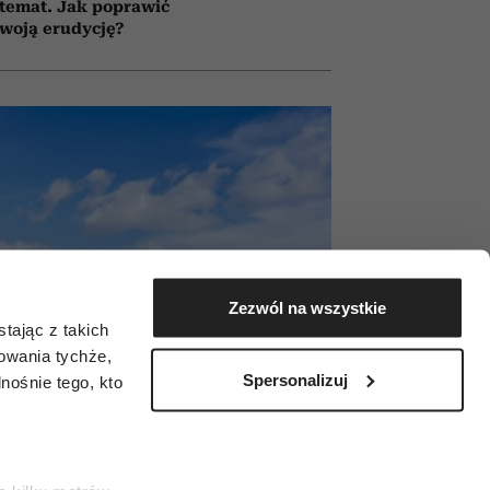
temat. Jak poprawić
woją erudycję?
Zezwól na wszystkie
tając z takich
zowania tychże,
Spersonalizuj
ośnie tego, kto