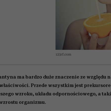
 5,
zupełny brak ogłady
pierwszy zwiastun
Miller s. 5, odc. 6]
Raport Lyst ujaw
ie
najbardziej pożąd
ubrania i marki se
123rf.com
antyna ma bardzo duże znaczenie ze względu n
właściwości. Przede wszystkim jest prekursor
aszego wzroku, układu odpornościowego, a także
 wzrostu organizmu.