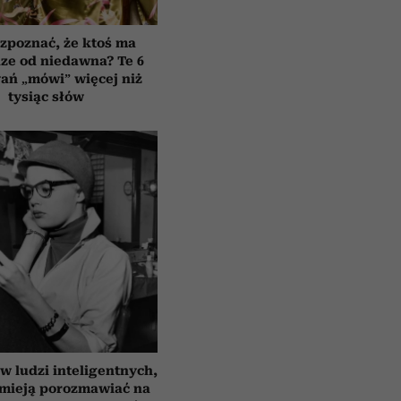
zpoznać, że ktoś ma
ze od niedawna? Te 6
ań „mówi” więcej niż
tysiąc słów
 ludzi inteligentnych,
umieją porozmawiać na