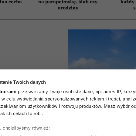
edna cecha
na parapetówkę, ślub czy
każdy 
urodziny
s
py bez
tanie Twoich danych
 mniej
tnerami
przetwarzamy Twoje osobiste dane, np. adres IP, korzys
ie, w celu wyświetlania spersonalizowanych reklam i treści, anali
łek. Są
zekiwaniom użytkowników i rozwoju produktów. Masz wybór odn
kich celach to robi.
marzysz o
ę, chcielibyśmy również: