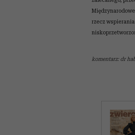
Międzynarodoweg
rzecz wspierania
niskoprzetworzon
komentarz: dr ha