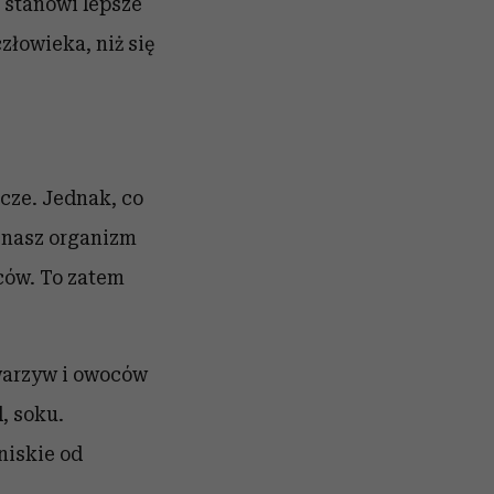
 stanowi lepsze
złowieka, niż się
cze.
Jednak, co
z nasz organizm
ców
.
To zatem
 warzyw i owoców
, soku.
niskie od