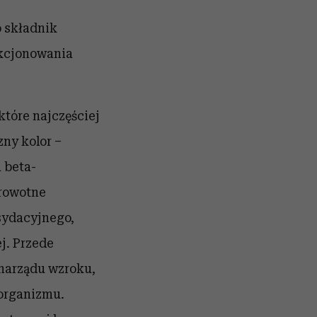
o składnik
nkcjonowania
które najczęściej
ny kolor –
 beta-
drowotne
ksydacyjnego
,
j
. Przede
narządu wzroku,
 organizmu.