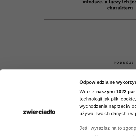
młodsze, a łączy ich j
charakteru
PODRÓŻE
Greckie wys
Odpowiedzialne wykorzys
tłumów – 5
Wraz z
naszymi 1022 par
technologii jak pliki cook
znanych pere
wychodzenia naprzeciw oc
używa Twoich danych i w ja
idealne, gdy 
Jeśli wyrazisz na to zgod