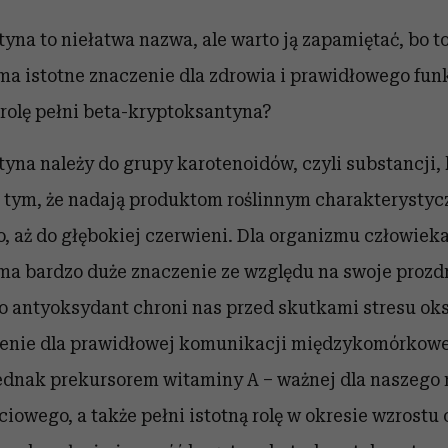
yna to niełatwa nazwa, ale warto ją zapamiętać, bo t
ma istotne znaczenie dla zdrowia i prawidłowego fu
rolę pełni beta-kryptoksantyna?
yna należy do grupy karotenoidów, czyli substancji, 
z tym, że nadają produktom roślinnym charakterystycz
o, aż do głębokiej czerwieni. Dla organizmu człowieka
ma bardzo duże znaczenie ze względu na swoje proz
ko antyoksydant
chroni nas przed skutkami stresu o
enie dla prawidłowej komunikacji międzykomórkowe
jednak
prekursorem witaminy A
– ważnej dla naszego 
iowego, a także pełni istotną rolę w okresie wzrostu