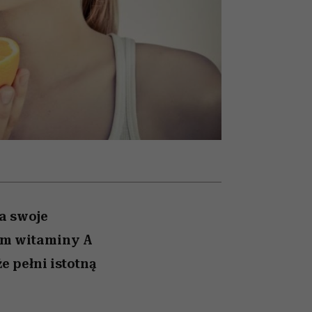
nił
skutki dla związku i dla
humoru historii
ane
partnerki
zonu
a swoje
em witaminy A
 pełni istotną