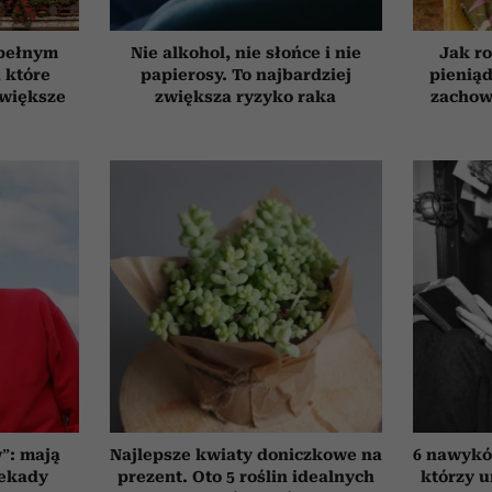
 pełnym
Nie alkohol, nie słońce i nie
Jak ro
, które
papierosy. To najbardziej
pieniąd
jwiększe
zwiększa ryzyko raka
zachow
”: mają
Najlepsze kwiaty doniczkowe na
6 nawyków
dekady
prezent. Oto 5 roślin idealnych
którzy 