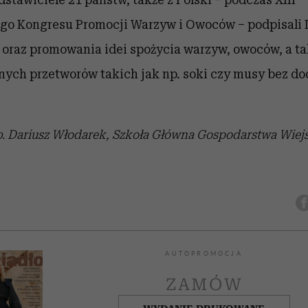
o Kongresu Promocji Warzyw i Owoców – podpisali D
 oraz promowania idei spożycia warzyw, owoców, a t
ych przetworów takich jak np. soki czy musy bez do
b. Dariusz Włodarek, Szkoła Główna Gospodarstwa Wiej
AUTOPROMOCJA
ZAMÓW