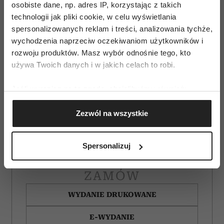
osobiste dane, np. adres IP, korzystając z takich
technologii jak pliki cookie, w celu wyświetlania
spersonalizowanych reklam i treści, analizowania tychże,
wychodzenia naprzeciw oczekiwaniom użytkowników i
rozwoju produktów. Masz wybór odnośnie tego, kto
używa Twoich danych i w jakich celach to robi.
Jeśli wyrazisz na to zgodę, chcielibyśmy również:
Gromadzić dane dotyczące Twojej lokalizacji
Zezwól na wszystkie
geograficznej z dokładnością nawet do kilku metrów
Identyfikować Twoje urządzenie, aktywnie
analizując charakteryzującego je zbiory danych
Spersonalizuj
(fingerprinting, czyli wirtualny odcisk palca)
Dowiedz się więcej odnośnie tego, jak Twoje osobiste
ZAMÓW
dane są przetwarzane oraz ustaw własne preferencje w
sekcji szczegółów
. W Deklaracji plików cookie możesz
WYDANIE DRUKOWANE
zmienić lub wycofać swoją zgodę w dowolnej chwili.
E-WYDANIE