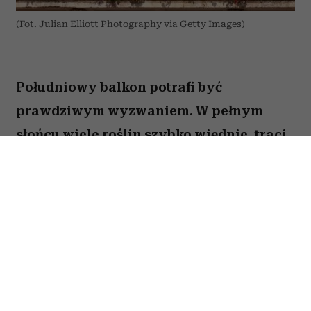
(Fot. Julian Elliott Photography via Getty Images)
Południowy balkon potrafi być
prawdziwym wyzwaniem. W pełnym
słońcu wiele roślin szybko więdnie, traci
kwiaty lub po prostu nie radzi sobie z
wysokimi temperaturami. Na szczęście są
gatunki, które uwielbiają takie warunki.
Oto pięć kwiatów, które nie boją się
upałów i będą zachwycać przez całe lato.