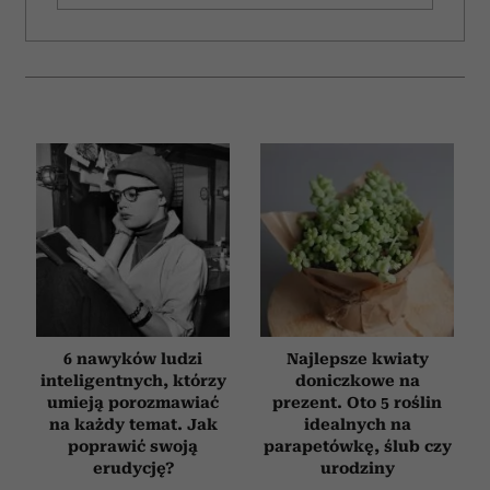
Wykorzystujemy pliki cookie do spersonalizowania treści
i reklam, aby oferować funkcje społecznościowe i
analizować ruch w naszej witrynie. Informacje o tym, jak
korzystasz z naszej witryny, udostępniamy partnerom
społecznościowym, reklamowym i analitycznym.
Partnerzy mogą połączyć te informacje z innymi danymi
otrzymanymi od Ciebie lub uzyskanymi podczas
korzystania z ich usług.
6 nawyków ludzi
Najlepsze kwiaty
inteligentnych, którzy
doniczkowe na
umieją porozmawiać
prezent. Oto 5 roślin
na każdy temat. Jak
idealnych na
poprawić swoją
parapetówkę, ślub czy
erudycję?
urodziny