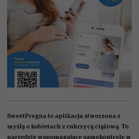
SweetPregna to aplikacja stworzona z
myślą o kobietach z cukrzycą ciążową. To
narzędzie wspomagające samokontrolę w