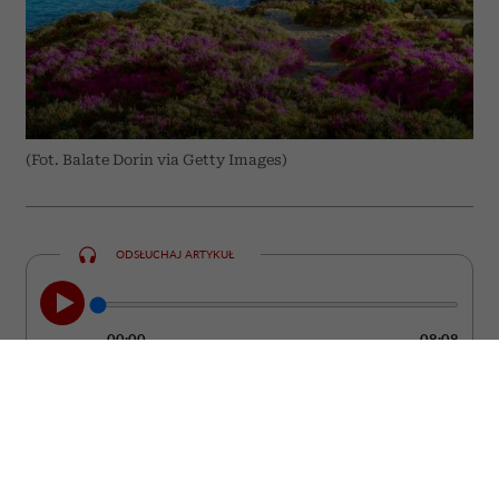
(Fot. Balate Dorin via Getty Images)
ODSŁUCHAJ ARTYKUŁ
00:00
08:08
Grecja od lat pozostaje jednym z