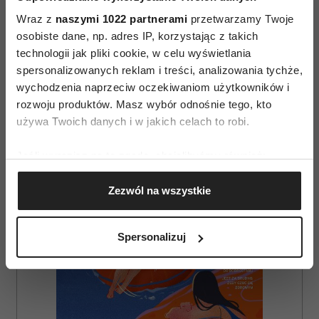
Wraz z
naszymi 1022 partnerami
przetwarzamy Twoje
osobiste dane, np. adres IP, korzystając z takich
technologii jak pliki cookie, w celu wyświetlania
AUTOPROMOCJA
spersonalizowanych reklam i treści, analizowania tychże,
wychodzenia naprzeciw oczekiwaniom użytkowników i
rozwoju produktów. Masz wybór odnośnie tego, kto
używa Twoich danych i w jakich celach to robi.
Jeśli wyrazisz na to zgodę, chcielibyśmy również:
Gromadzić dane dotyczące Twojej lokalizacji
Zezwól na wszystkie
geograficznej z dokładnością nawet do kilku metrów
Identyfikować Twoje urządzenie, aktywnie
analizując charakteryzującego je zbiory danych
Spersonalizuj
(fingerprinting, czyli wirtualny odcisk palca)
Dowiedz się więcej odnośnie tego, jak Twoje osobiste
dane są przetwarzane oraz ustaw własne preferencje w
sekcji szczegółów
. W Deklaracji plików cookie możesz
zmienić lub wycofać swoją zgodę w dowolnej chwili.