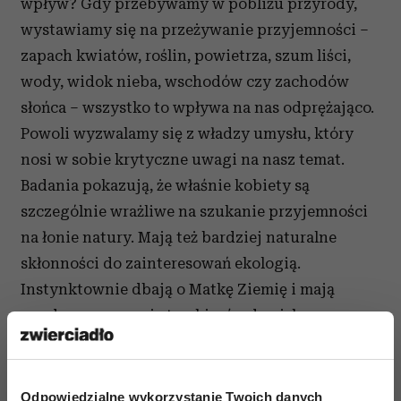
wpływ? Gdy przebywamy w pobliżu przyrody,
wystawiamy się na przeżywanie przyjemności –
zapach kwiatów, roślin, powietrza, szum liści,
wody, widok nieba, wschodów czy zachodów
słońca – wszystko to wpływa na nas odprężająco.
Powoli wyzwalamy się z władzy umysłu, który
nosi w sobie krytyczne uwagi na nasz temat.
Badania pokazują, że właśnie kobiety są
szczególnie wrażliwe na szukanie przyjemności
na łonie natury. Mają też bardziej naturalne
skłonności do zainteresowań ekologią.
Instynktownie dbają o Matkę Ziemię i mają
wrodzone poczucie troski o środowisko.
Odpowiedzialne wykorzystanie Twoich danych