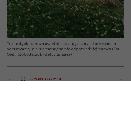
Te nordyckie słowa świetnie opisują stany, które czasem
odczuwamy, ale nie mamy na nie odpowiedniej nazwy (Fot:
Oleh_Slobodeniuk/Getty Images)
ODSŁUCHAJ ARTYKUŁ
00:00
05:59