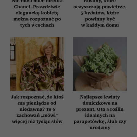
Nie musi mieć torebki
Rośliny, które
Chanel. Prawdziwie
oczyszczają powietrze.
elegancką kobietę
5 kwiatów, które
można rozpoznać po
powinny być
tych 9 cechach
w każdym domu
Jak rozpoznać, że ktoś
Najlepsze kwiaty
ma pieniądze od
doniczkowe na
niedawna? Te 6
prezent. Oto 5 roślin
zachowań „mówi”
idealnych na
więcej niż tysiąc słów
parapetówkę, ślub czy
urodziny