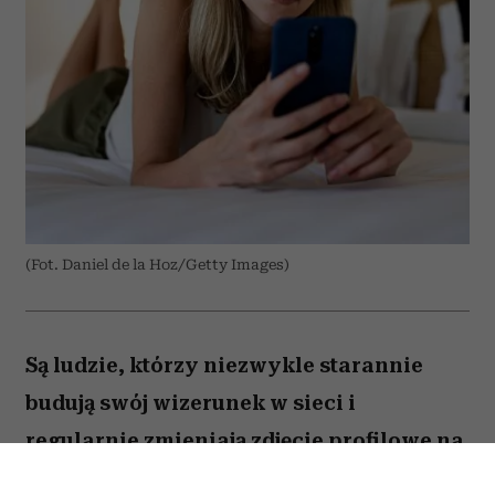
(Fot. Daniel de la Hoz/Getty Images)
Są ludzie, którzy niezwykle starannie
budują swój wizerunek w sieci i
regularnie zmieniają zdjęcie profilowe na
portalach społecznościowych. Ale nie