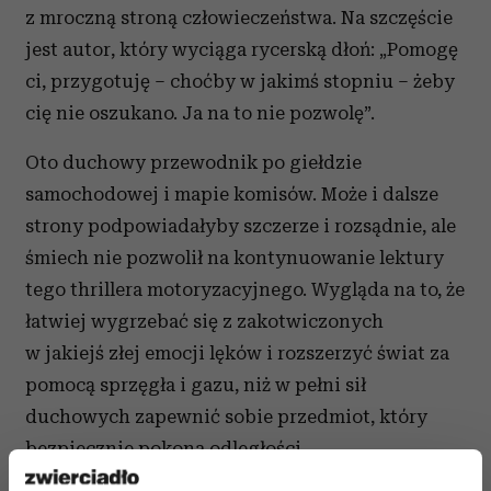
z mroczną stroną człowieczeństwa. Na szczęście
jest autor, który wyciąga rycerską dłoń: „Pomogę
ci, przygotuję – choćby w jakimś stopniu – żeby
cię nie oszukano. Ja na to nie pozwolę”.
Oto duchowy przewodnik po giełdzie
samochodowej i mapie komisów. Może i dalsze
strony podpowiadałyby szczerze i rozsądnie, ale
śmiech nie pozwolił na kontynuowanie lektury
tego thrillera motoryzacyjnego. Wygląda na to, że
łatwiej wygrzebać się z zakotwiczonych
w jakiejś złej emocji lęków i rozszerzyć świat za
pomocą sprzęgła i gazu, niż w pełni sił
duchowych zapewnić sobie przedmiot, który
bezpiecznie pokona odległości.