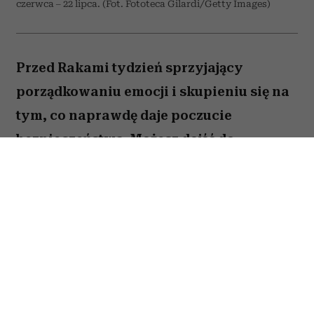
czerwca – 22 lipca. (Fot. Fototeca Gilardi/Getty Images)
Przed Rakami tydzień sprzyjający
porządkowaniu emocji i skupieniu się na
tym, co naprawdę daje poczucie
bezpieczeństwa. Możesz dojść do
ważnych wniosków dotyczących relacji,
pracy lub planów na najbliższe miesiące.
To dobry moment, by zaufać sobie i nie
odkładać decyzji, które od dawna czekają
na realizację. Sprawdź, co gwiazdy
przygotowały dla Raka na okres od 27
lipca do 2 sierpnia 2026 roku.