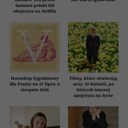
Wykorzystujemy pliki cookie do spersonalizowania treści
humoru polski hit
i reklam, aby oferować funkcje społecznościowe i
obejrzysz na Netflix
analizować ruch w naszej witrynie. Informacje o tym, jak
korzystasz z naszej witryny, udostępniamy partnerom
społecznościowym, reklamowym i analitycznym.
Partnerzy mogą połączyć te informacje z innymi danymi
otrzymanymi od Ciebie lub uzyskanymi podczas
korzystania z ich usług.
Horoskop tygodniowy
Filmy, które otwierają
dla Panny na 27 lipca–2
oczy. 10 historii, po
sierpnia 2026
których inaczej
spojrzysz na życie