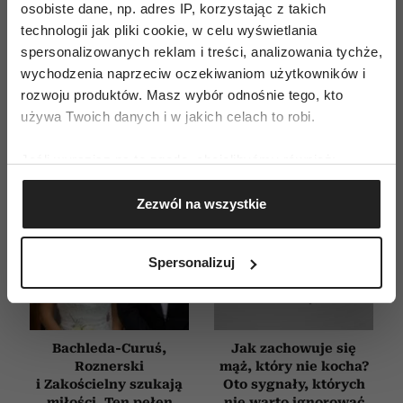
WYDANIE DRUKOWANE
osobiste dane, np. adres IP, korzystając z takich
technologii jak pliki cookie, w celu wyświetlania
E-WYDANIE
spersonalizowanych reklam i treści, analizowania tychże,
wychodzenia naprzeciw oczekiwaniom użytkowników i
rozwoju produktów. Masz wybór odnośnie tego, kto
używa Twoich danych i w jakich celach to robi.
Jeśli wyrazisz na to zgodę, chcielibyśmy również:
Gromadzić dane dotyczące Twojej lokalizacji
Zezwól na wszystkie
geograficznej z dokładnością nawet do kilku metrów
Identyfikować Twoje urządzenie, aktywnie
analizując charakteryzującego je zbiory danych
Spersonalizuj
(fingerprinting, czyli wirtualny odcisk palca)
Dowiedz się więcej odnośnie tego, jak Twoje osobiste
dane są przetwarzane oraz ustaw własne preferencje w
sekcji szczegółów
. W Deklaracji plików cookie możesz
Bachleda-Curuś,
Jak zachowuje się
zmienić lub wycofać swoją zgodę w dowolnej chwili.
Roznerski
mąż, który nie kocha?
i Zakościelny szukają
Oto sygnały, których
miłości. Ten pełen
nie warto ignorować