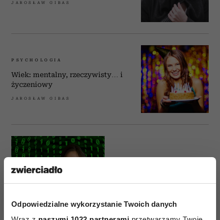
JAROSŁAW GIBAS
PSYCHOLOGIA
Wiek: mentalny, rzeczywisty… i
życzeniowy
JAROSŁAW GIBAS
REKLAMA
Przeprogramuj swoje
programy
JAROSŁAW GIBAS
Odpowiedzialne wykorzystanie Twoich danych
Wraz z
naszymi 1022 partnerami
przetwarzamy Twoje