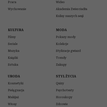
Praca
Wideo
Wychowanie
Akademia Zwierciadła
Kulisy naszych sesji
KULTURA
MODA
Filmy
Pokazy mody
Seriale
Kolekcje
Muzyka
Stylizacje gwiazd
Książki
Trendy
Sztuka
Zakupy
URODA
STYL ŻYCIA
Kosmetyki
Quizy
Pielęgnacja
Psychotesty
Makijaż
Horoskopy
Włosy
Zdrowie