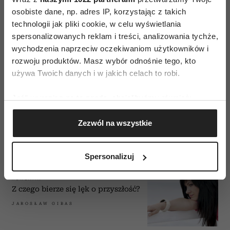
osobiste dane, np. adres IP, korzystając z takich
technologii jak pliki cookie, w celu wyświetlania
spersonalizowanych reklam i treści, analizowania tychże,
wychodzenia naprzeciw oczekiwaniom użytkowników i
rozwoju produktów. Masz wybór odnośnie tego, kto
REKLAMA
używa Twoich danych i w jakich celach to robi.
Przekonania, czyli jak się
pozbyć tego co blokuje!
Jeśli wyrazisz na to zgodę, chcielibyśmy również:
JAROSŁAW GIBAS
Gromadzić dane dotyczące Twojej lokalizacji
Zezwól na wszystkie
geograficznej z dokładnością nawet do kilku metrów
Identyfikować Twoje urządzenie, aktywnie
analizując charakteryzującego je zbiory danych
Spersonalizuj
(fingerprinting, czyli wirtualny odcisk palca)
Dowiedz się więcej odnośnie tego, jak Twoje osobiste
REKLAMA
dane są przetwarzane oraz ustaw własne preferencje w
Z czego bierze się lęk o przyszłość?
sekcji szczegółów
. W Deklaracji plików cookie możesz
JAROSŁAW GIBAS
zmienić lub wycofać swoją zgodę w dowolnej chwili.