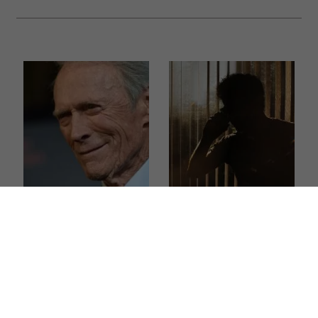
Clint Eastwood ma 96
Trzy rzeczy, których
lat i nie lukruje
narcyz nie potrafi
starości. Tych 5 zasad
udawać, nawet gdy
pomaga mu dobrze żyć
bardzo się stara.
mimo upływu lat
W tych sytuacjach
pokazuje swoje
prawdziwe oblicze