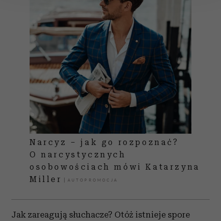
Wykorzystujemy pliki cookie do spersonalizowania treści
i reklam, aby oferować funkcje społecznościowe i
analizować ruch w naszej witrynie. Informacje o tym, jak
korzystasz z naszej witryny, udostępniamy partnerom
społecznościowym, reklamowym i analitycznym.
Partnerzy mogą połączyć te informacje z innymi danymi
otrzymanymi od Ciebie lub uzyskanymi podczas
korzystania z ich usług.
Narcyz – jak go rozpoznać?
O narcystycznych
osobowościach mówi Katarzyna
Miller
Jak zareagują słuchacze? Otóż istnieje spore