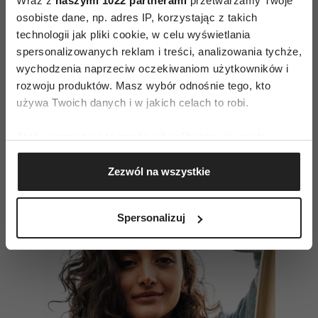
Wraz z
naszymi 1022 partnerami
przetwarzamy Twoje
pisemną oraz ustną maturę z matematyki? Czy
osobiste dane, np. adres IP, korzystając z takich
technologii jak pliki cookie, w celu wyświetlania
sięgnąłem do tej dyscypliny w swoim życiu choć
spersonalizowanych reklam i treści, analizowania tychże,
raz? A przecież „powinienem” sięgnąć! Tyle, że
wychodzenia naprzeciw oczekiwaniom użytkowników i
jakoś przez następnych trzydzieści lat nie byłem
rozwoju produktów. Masz wybór odnośnie tego, kto
i wciąż nie jestem tym „sięgnięciem”
używa Twoich danych i w jakich celach to robi.
zainteresowany!
Jeśli wyrazisz na to zgodę, chcielibyśmy również:
Gromadzić dane dotyczące Twojej lokalizacji
Czytaj także
Zezwól na wszystkie
geograficznej z dokładnością nawet do kilku metrów
Identyfikować Twoje urządzenie, aktywnie
analizując charakteryzującego je zbiory danych
Spersonalizuj
(fingerprinting, czyli wirtualny odcisk palca)
Dowiedz się więcej odnośnie tego, jak Twoje osobiste
dane są przetwarzane oraz ustaw własne preferencje w
sekcji szczegółów
. W Deklaracji plików cookie możesz
zmienić lub wycofać swoją zgodę w dowolnej chwili.