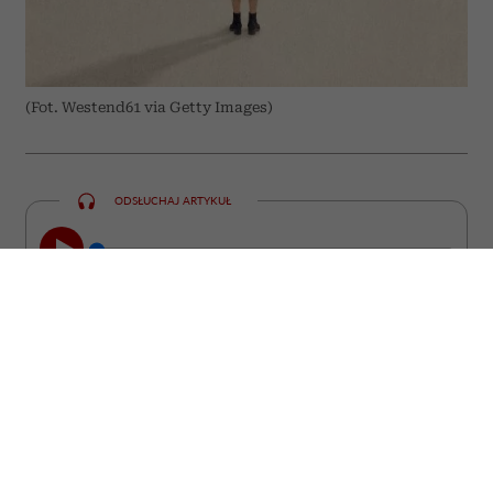
(Fot. Westend61 via Getty Images)
ODSŁUCHAJ ARTYKUŁ
00:00
05:42
Czy w twoim otoczeniu jest osoba, która
niemal każdą rozmowę prowadzi
podniesionym głosem, a ty nie wiesz, jak