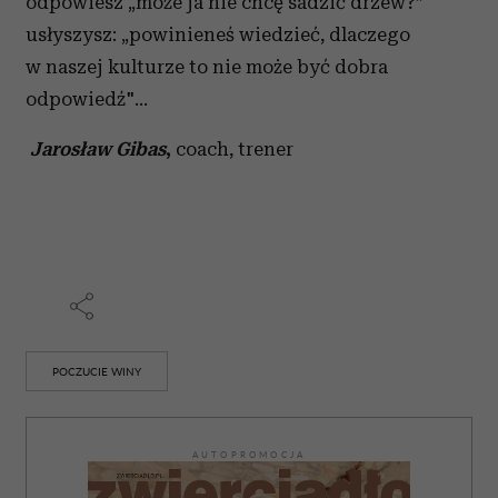
odpowiesz „może ja nie chcę sadzić drzew?”
usłyszysz: „powinieneś wiedzieć, dlaczego
w naszej kulturze to nie może być dobra
odpowiedź"…
Jarosław Gibas
,
coach, trener
POCZUCIE WINY
AUTOPROMOCJA