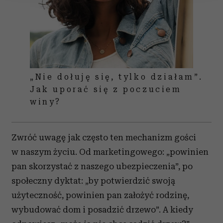
Wykorzystujemy pliki cookie do spersonalizowania treści
i reklam, aby oferować funkcje społecznościowe i
analizować ruch w naszej witrynie. Informacje o tym, jak
korzystasz z naszej witryny, udostępniamy partnerom
społecznościowym, reklamowym i analitycznym.
Partnerzy mogą połączyć te informacje z innymi danymi
„Nie dołuję się, tylko działam”.
otrzymanymi od Ciebie lub uzyskanymi podczas
Jak uporać się z poczuciem
korzystania z ich usług.
winy?
Zwróć uwagę jak często ten mechanizm gości
w naszym życiu. Od marketingowego: „powinien
pan skorzystać z naszego ubezpieczenia”, po
społeczny dyktat: „by potwierdzić swoją
użyteczność, powinien pan założyć rodzinę,
wybudować dom i posadzić drzewo”. A kiedy