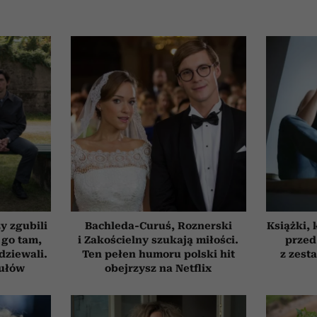
zy zgubili
Bachleda-Curuś, Roznerski
Książki, 
 go tam,
i Zakościelny szukają miłości.
przed
dziewali.
Ten pełen humoru polski hit
z zest
tułów
obejrzysz na Netflix