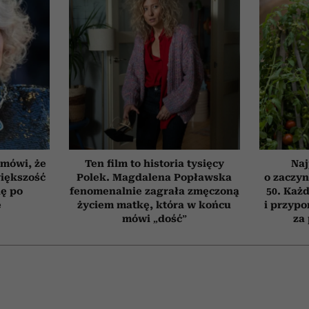
 mówi, że
Ten film to historia tysięcy
Naj
iększość
Polek. Magdalena Popławska
o zaczyn
ię po
fenomenalnie zagrała zmęczoną
50. Każd
e
życiem matkę, która w końcu
i przypo
mówi „dość”
za