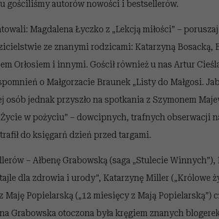
 gościliśmy autorów nowości i bestsellerów.
towali: Magdalena Łyczko z „Lekcją miłości” – porusza
icielstwie ze znanymi rodzicami: Katarzyną Bosacką, 
em Orłosiem i innymi. Gościł również u nas Artur Cieśla
pomnień o Małgorzacie Braunek „Listy do Małgosi. Jab
ej osób jednak przyszło na spotkania z Szymonem Maje
„Życie w pożyciu” – dowcipnych, trafnych obserwacji na
afił do księgarń dzień przed targami.
ellerów – Ałbenę Grabowską (saga „Stulecie Winnych”),
jle dla zdrowia i urody”, Katarzynę Miller („Królowe życ
raz Maję Popielarską („12 miesięcy z Mają Popielarską”) 
ena Grabowska otoczona była kręgiem znanych blogere