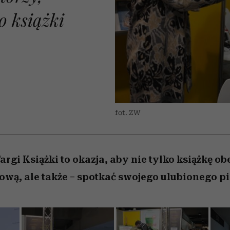
edź
 5,
j
Wiemy, gdzie go kupić
Miller s. 5, odc. 6]
przekraczają swoje g
sezon jesień–zima 2
o książki
w seksie?
fot. ZW
gi Książki to okazja, aby nie tylko książkę obe
wą, ale także – spotkać swojego ulubionego pi