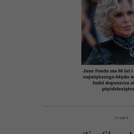
Jane Fonda ma 88 lat i
największego błędu w
ludzi dopuszcza s
pięćdziesiątc