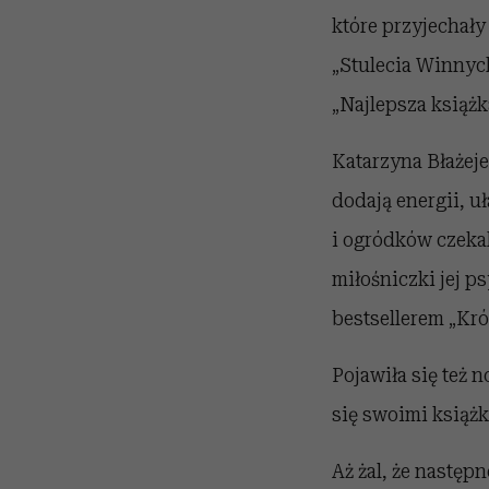
które przyjechały
„Stulecia Winnych
„Najlepsza książk
Katarzyna Błażeje
dodają energii, u
i ogródków czekal
miłośniczki jej p
bestsellerem „Król
Pojawiła się też n
się swoimi książ
Aż żal, że następ