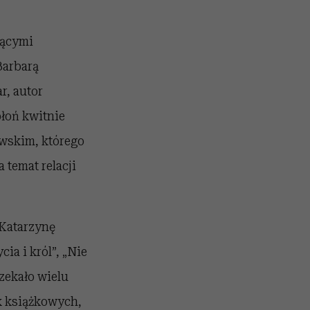
jącymi
Barbarą
r, autor
łoń kwitnie
wskim, którego
 temat relacji
 Katarzynę
ia i król”, „Nie
czekało wielu
k książkowych,