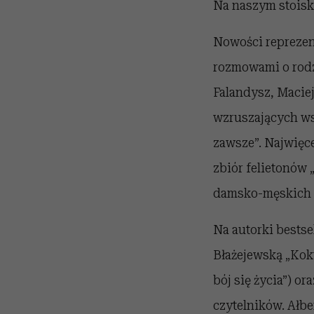
Na naszym stoisku
Nowości reprezen
rozmowami o rodz
Falandysz, Maciej
wzruszających ws
zawsze”. Najwięc
zbiór felietonów 
damsko-męskich tr
Na autorki bests
Błażejewską „Kokta
bój się życia”) o
czytelników. Ałb