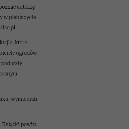
 poznać autorkę
y w plebiscycie
ice.pl.
tajle, które
lbiciele ogrodów
e podążały
orocznym
oisku, wymieniali
h Książki powita