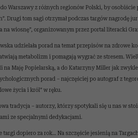
 do Warszawy z różnych regionów Polski, by osobiście
”. Drugi tom sagi otrzymał podczas targów nagrodę jur
a na wiosnę”, organizowanym przez portal literacki Gran
wska udzielała porad na temat przepisów na zdrowe kok
łatwiają metabolizm i pomagają wygrać ze stresem. Wie
i na Maję Popielarską, a do Katarzyny Miller jak zwykl
sychologicznych porad – najczęściej po autograf z teg
owe życia i król” w ręku.
owa tradycja – autorzy, którzy spotykali się u nas w st
kami ze specjalnymi dedykacjami.
ne targi dopiero za rok… Na szczęście jesienią na Targac