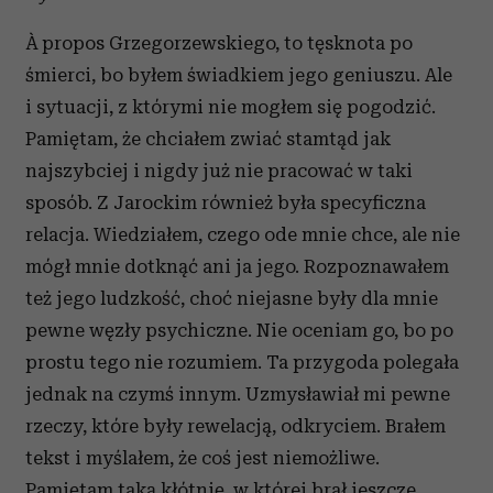
À propos Grzegorzewskiego, to tęsknota po
śmierci, bo byłem świadkiem jego geniuszu. Ale
i sytuacji, z którymi nie mogłem się pogodzić.
Pamiętam, że chciałem zwiać stamtąd jak
najszybciej i nigdy już nie pracować w taki
sposób. Z Jarockim również była specyficzna
relacja. Wiedziałem, czego ode mnie chce, ale nie
mógł mnie dotknąć ani ja jego. Rozpoznawałem
też jego ludzkość, choć niejasne były dla mnie
pewne węzły psychiczne. Nie oceniam go, bo po
prostu tego nie rozumiem. Ta przygoda polegała
jednak na czymś innym. Uzmysławiał mi pewne
rzeczy, które były rewelacją, odkryciem. Brałem
tekst i myślałem, że coś jest niemożliwe.
Pamiętam taką kłótnię, w której brał jeszcze