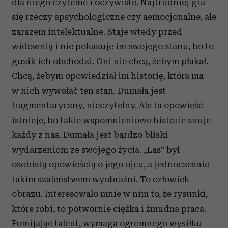
dla niego czytelne i oczywiste. Najtrudniej gra
się rzeczy apsychologiczne czy aemocjonalne, ale
zarazem intelektualne. Staje wtedy przed
widownią i nie pokazuje im swojego stanu, bo to
guzik ich obchodzi. Oni nie chcą, żebym płakał.
Chcą, żebym opowiedział im historię, która ma
w nich wywołać ten stan. Dumała jest
fragmentaryczny, nieczytelny. Ale ta opowieść
istnieje, bo takie wspomnieniowe historie snuje
każdy z nas. Dumała jest bardzo bliski
wydarzeniom ze swojego życia. „Las” był
osobistą opowieścią o jego ojcu, a jednocześnie
takim szaleństwem wyobraźni. To człowiek
obrazu. Interesowało mnie w nim to, że rysunki,
które robi, to potwornie ciężka i żmudna praca.
Pomijając talent, wymaga ogromnego wysiłku