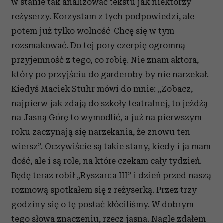
w stanie tak analizować tekstu jak niektórzy
reżyserzy. Korzystam z tych podpowiedzi, ale
potem już tylko wolność. Chcę się w tym
rozsmakować. Do tej pory czerpię ogromną
przyjemność z tego, co robię. Nie znam aktora,
który po przyjściu do garderoby by nie narzekał.
Kiedyś Maciek Stuhr mówi do mnie: „Zobacz,
najpierw jak zdają do szkoły teatralnej, to jeżdżą
na Jasną Górę to wymodlić, a już na pierwszym
roku zaczynają się narzekania, że znowu ten
wiersz”. Oczywiście są takie stany, kiedy i ja mam
dość, ale i są role, na które czekam cały tydzień.
Będę teraz robił „Ryszarda III” i dzień przed naszą
rozmową spotkałem się z reżyserką. Przez trzy
godziny się o tę postać kłóciliśmy. W dobrym
tego słowa znaczeniu, rzecz jasna. Nagle zdałem