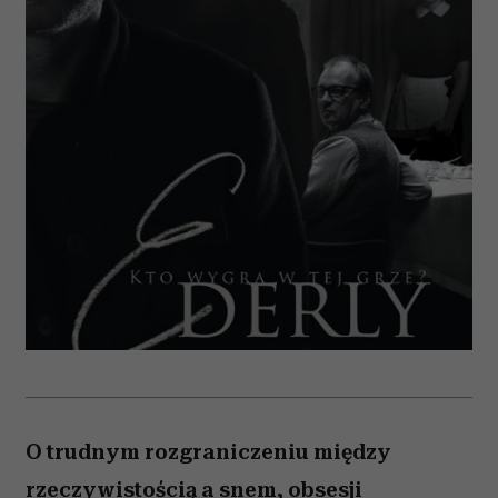
O trudnym rozgraniczeniu między
rzeczywistością a snem, obsesji