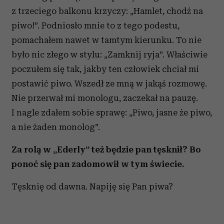
z trzeciego balkonu krzyczy: „Hamlet, chodź na
piwo!”. Podniosło mnie to z tego podestu,
pomachałem nawet w tamtym kierunku. To nie
było nic złego w stylu: „Zamknij ryja”. Właściwie
poczułem się tak, jakby ten człowiek chciał mi
postawić piwo. Wszedł ze mną w jakąś rozmowę.
Nie przerwał mi monologu, zaczekał na pauzę.
I nagle zdałem sobie sprawę: „Piwo, jasne że piwo,
a nie żaden monolog”.
Za rolą w „Ederly” też będzie pan tęsknił? Bo
ponoć się pan zadomowił w tym świecie.
Tęsknię od dawna. Napiję się Pan piwa?