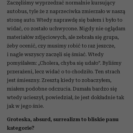
Zaczęliśmy wyprzedzać normalnie kursujący
Partnerzy mogą połączyć te informacje z innymi danymi
autobus, tyle że z naprzeciwka zmierzało w naszą
otrzymanymi od Ciebie lub uzyskanymi podczas
stronę auto. Wtedy naprawdę się bałem i było to
korzystania z ich usług.
widać, co zostało uchwycone. Nigdy nie oglądam
materiałów zdjęciowych, ale zebrała się grupa,
żeby ocenić, czy musimy robić to raz jeszcze,
i nagle wszyscy zaczęli się śmiać. Wtedy
pomyślałem: „Cholera, chyba się udało”. Byliśmy
przerażeni, lecz widać o to chodziło. Ten strach
jest śmieszny. Zresztą kiedy to zobaczyłem,
miałem podobne odczucia. Dumała bardzo się
wtedy ucieszył, powiedział, że jest dokładnie tak
jak w jego śnie.
Groteska, absurd, surrealizm to bliskie panu
kategorie?