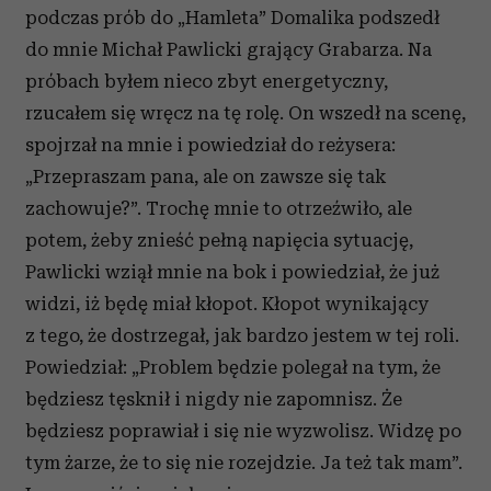
podczas prób do „Hamleta” Domalika podszedł
do mnie Michał Pawlicki grający Grabarza. Na
próbach byłem nieco zbyt energetyczny,
rzucałem się wręcz na tę rolę. On wszedł na scenę,
spojrzał na mnie i powiedział do reżysera:
„Przepraszam pana, ale on zawsze się tak
zachowuje?”. Trochę mnie to otrzeźwiło, ale
potem, żeby znieść pełną napięcia sytuację,
Pawlicki wziął mnie na bok i powiedział, że już
widzi, iż będę miał kłopot. Kłopot wynikający
z tego, że dostrzegał, jak bardzo jestem w tej roli.
Powiedział: „Problem będzie polegał na tym, że
będziesz tęsknił i nigdy nie zapomnisz. Że
będziesz poprawiał i się nie wyzwolisz. Widzę po
tym żarze, że to się nie rozejdzie. Ja też tak mam”.