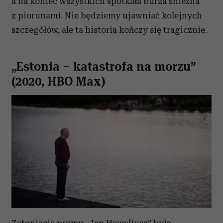
a na koniec wszystkich spotkała burza śnieżna
z piorunami. Nie będziemy ujawniać kolejnych
szczegółów, ale ta historia kończy się tragicznie.
„Estonia – katastrofa na morzu”
(2020, HBO Max)
Zatonięcie promu „Jan Heweliusz” było