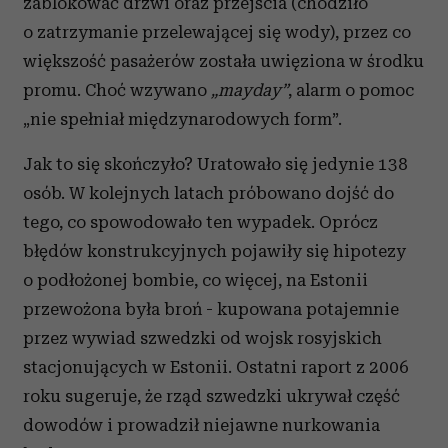
zablokować drzwi oraz przejścia (chodziło
o zatrzymanie przelewającej się wody), przez co
większość pasażerów została uwięziona w środku
promu. Choć wzywano
„mayday”
, alarm o pomoc
„nie spełniał międzynarodowych form”.
Jak to się skończyło? Uratowało się jedynie 138
osób. W kolejnych latach próbowano dojść do
tego, co spowodowało ten wypadek. Oprócz
błędów konstrukcyjnych pojawiły się hipotezy
o podłożonej bombie, co więcej, na Estonii
przewożona była broń - kupowana potajemnie
przez wywiad szwedzki od wojsk rosyjskich
stacjonujących w Estonii. Ostatni raport z 2006
roku sugeruje, że rząd szwedzki ukrywał część
dowodów i prowadził niejawne nurkowania