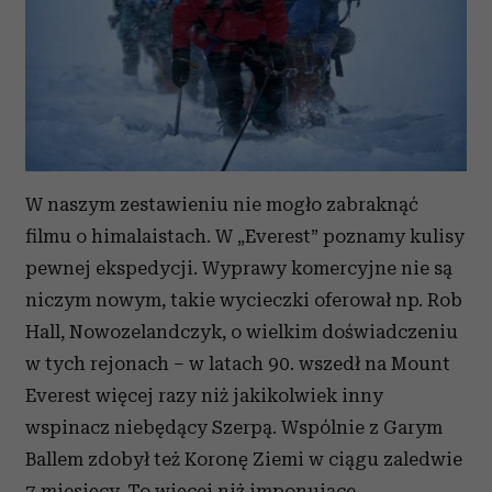
W naszym zestawieniu nie mogło zabraknąć
filmu o himalaistach. W „Everest” poznamy kulisy
pewnej ekspedycji. Wyprawy komercyjne nie są
niczym nowym, takie wycieczki oferował np. Rob
Hall, Nowozelandczyk, o wielkim doświadczeniu
w tych rejonach – w latach 90. wszedł na Mount
Everest więcej razy niż jakikolwiek inny
wspinacz niebędący Szerpą. Wspólnie z Garym
Ballem zdobył też Koronę Ziemi w ciągu zaledwie
7 miesięcy. To więcej niż imponujące.