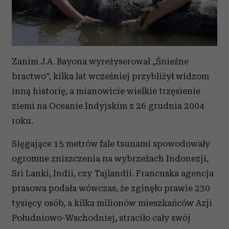
Partnerzy mogą połączyć te informacje z innymi danymi
otrzymanymi od Ciebie lub uzyskanymi podczas
korzystania z ich usług.
Zanim J.A. Bayona wyreżyserował „Śnieżne
bractwo”, kilka lat wcześniej przybliżył widzom
inną historię, a mianowicie wielkie trzęsienie
ziemi na Oceanie Indyjskim z 26 grudnia 2004
roku.
Sięgające 15 metrów fale tsunami spowodowały
ogromne zniszczenia na wybrzeżach Indonezji,
Sri Lanki, Indii, czy Tajlandii. Francuska agencja
prasowa podała wówczas, że zginęło prawie 230
tysięcy osób, a kilka milionów mieszkańców Azji
Południowo-Wschodniej, straciło cały swój