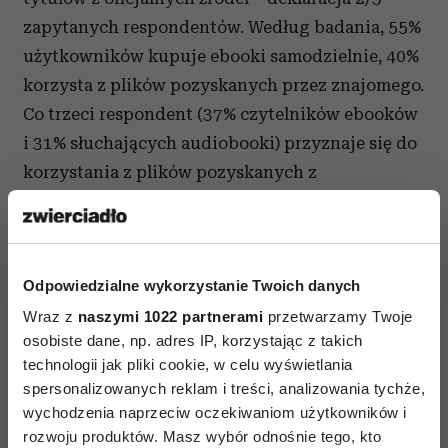
zapytanych respondentów. Według badania, 55%
użytkowników kupuje ebooki samodzielnie, 40%
korzysta z plików pozyskanych przez znajomego.
Co trzeci respondent (37% czytelników ebooków
i 31% słuchających audiobooki) przyznaje się do
korzystania z plików pozyskanych z
nieoficjalnych źródeł.
*Badanie „Zwyczaje Polaków związane
z użytkowaniem ebooków i audiobooków”, zostało
Odpowiedzialne wykorzystanie Twoich danych
zrealizowane metodą CAWI na próbie 1107
Wraz z
naszymi 1022 partnerami
przetwarzamy Twoje
respondentów na zlecenie Virtualo przez Instytut
osobiste dane, np. adres IP, korzystając z takich
Badawczy ARC Rynek i Opinia.
technologii jak pliki cookie, w celu wyświetlania
spersonalizowanych reklam i treści, analizowania tychże,
wychodzenia naprzeciw oczekiwaniom użytkowników i
rozwoju produktów. Masz wybór odnośnie tego, kto