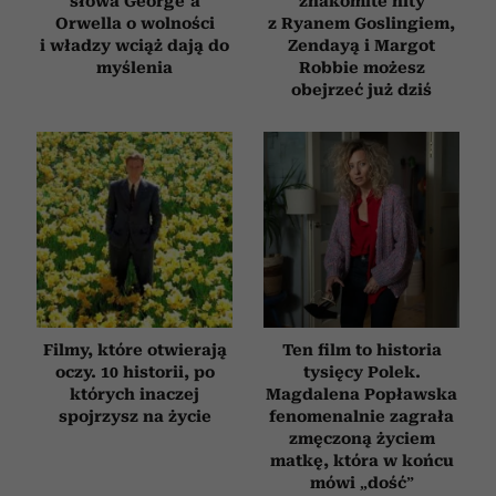
słowa George’a
znakomite hity
Orwella o wolności
z Ryanem Goslingiem,
i władzy wciąż dają do
Zendayą i Margot
myślenia
Robbie możesz
obejrzeć już dziś
Filmy, które otwierają
Ten film to historia
oczy. 10 historii, po
tysięcy Polek.
których inaczej
Magdalena Popławska
spojrzysz na życie
fenomenalnie zagrała
zmęczoną życiem
matkę, która w końcu
mówi „dość”