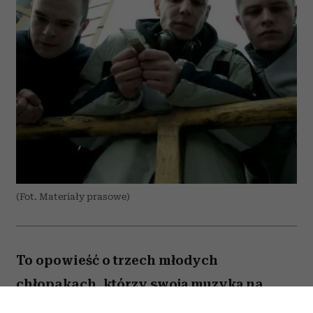
(Fot. Materiały prasowe)
To opowieść o trzech młodych
chłopakach, którzy swoją muzyką na
zawsze zapisali się w historii polskiego