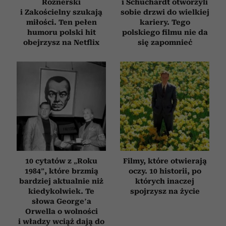
Roznerski
i Schuchardt otworzyli
i Zakościelny szukają
sobie drzwi do wielkiej
miłości. Ten pełen
kariery. Tego
humoru polski hit
polskiego filmu nie da
obejrzysz na Netflix
się zapomnieć
10 cytatów z „Roku
Filmy, które otwierają
1984”, które brzmią
oczy. 10 historii, po
bardziej aktualnie niż
których inaczej
kiedykolwiek. Te
spojrzysz na życie
słowa George’a
Orwella o wolności
i władzy wciąż dają do