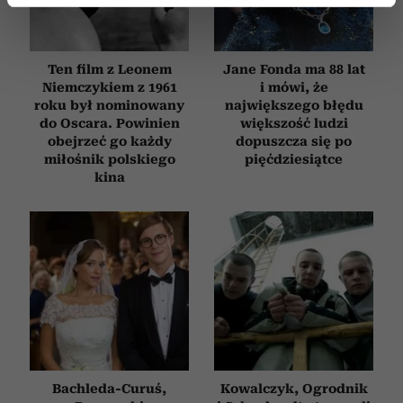
dane są przetwarzane oraz ustaw własne preferencje w
sekcji szczegółów
. W Deklaracji plików cookie możesz
zmienić lub wycofać swoją zgodę w dowolnej chwili.
Ten film z Leonem
Jane Fonda ma 88 lat
Niemczykiem z 1961
i mówi, że
roku był nominowany
największego błędu
Wykorzystujemy pliki cookie do spersonalizowania treści
do Oscara. Powinien
większość ludzi
i reklam, aby oferować funkcje społecznościowe i
obejrzeć go każdy
dopuszcza się po
analizować ruch w naszej witrynie. Informacje o tym, jak
miłośnik polskiego
pięćdziesiątce
korzystasz z naszej witryny, udostępniamy partnerom
kina
społecznościowym, reklamowym i analitycznym.
Partnerzy mogą połączyć te informacje z innymi danymi
otrzymanymi od Ciebie lub uzyskanymi podczas
korzystania z ich usług.
Bachleda-Curuś,
Kowalczyk, Ogrodnik