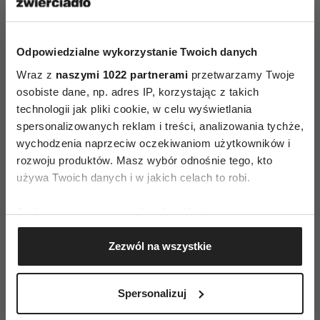
Odpowiedzialne wykorzystanie Twoich danych
ZAMÓW
Wraz z
naszymi 1022 partnerami
przetwarzamy Twoje
osobiste dane, np. adres IP, korzystając z takich
WYDANIE DRUKOWANE
technologii jak pliki cookie, w celu wyświetlania
spersonalizowanych reklam i treści, analizowania tychże,
E-WYDANIE
wychodzenia naprzeciw oczekiwaniom użytkowników i
rozwoju produktów. Masz wybór odnośnie tego, kto
używa Twoich danych i w jakich celach to robi.
Jeśli wyrazisz na to zgodę, chcielibyśmy również:
Gromadzić dane dotyczące Twojej lokalizacji
Zezwól na wszystkie
geograficznej z dokładnością nawet do kilku metrów
Identyfikować Twoje urządzenie, aktywnie
analizując charakteryzującego je zbiory danych
Spersonalizuj
(fingerprinting, czyli wirtualny odcisk palca)
Dowiedz się więcej odnośnie tego, jak Twoje osobiste