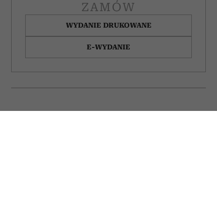
ZAMÓW
WYDANIE DRUKOWANE
E-WYDANIE
Filmy o ludziach,
Bachleda-Curuś,