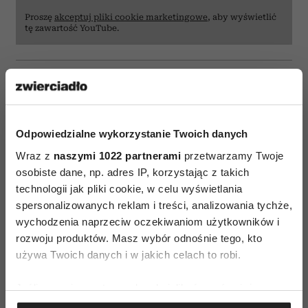
Proszę
akceptuj pliki cookie marketingowe
, aby wyświetlić
tę zawartość YouTube.
Czytaj także
Odpowiedzialne wykorzystanie Twoich danych
Wraz z
naszymi 1022 partnerami
przetwarzamy Twoje
osobiste dane, np. adres IP, korzystając z takich
technologii jak pliki cookie, w celu wyświetlania
spersonalizowanych reklam i treści, analizowania tychże,
wychodzenia naprzeciw oczekiwaniom użytkowników i
rozwoju produktów. Masz wybór odnośnie tego, kto
używa Twoich danych i w jakich celach to robi.
Jeśli wyrazisz na to zgodę, chcielibyśmy również:
Gromadzić dane dotyczące Twojej lokalizacji