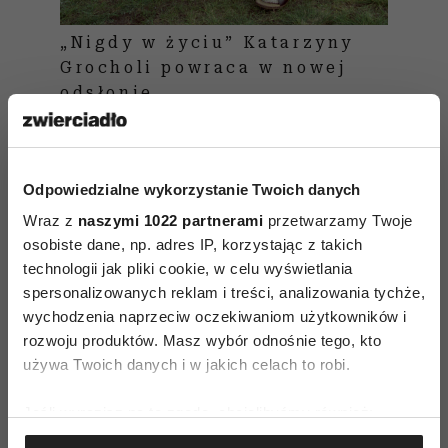
„Nigdy w życiu” Katarzyny
Grocholi powraca w nowej
odsłonie
„Nigdy w życiu!” nie jest pierwszą polską
Odpowiedzialne wykorzystanie Twoich danych
komedią romantyczną, ale to najpewniej
Wraz z
pierwsza udana produkcja zaliczana do tego
naszymi 1022 partnerami
przetwarzamy Twoje
osobiste dane, np. adres IP, korzystając z takich
gatunku. Jej frekwencyjny sukces (ponad 1,6
technologii jak pliki cookie, w celu wyświetlania
miliona sprzedanych biletów – prawie dwa razy
spersonalizowanych reklam i treści, analizowania tychże,
więcej od debiutującego w tym samym roku
wychodzenia naprzeciw oczekiwaniom użytkowników i
sequelu „Bridget Jones”) sprawił, że polskie kina
rozwoju produktów. Masz wybór odnośnie tego, kto
używa Twoich danych i w jakich celach to robi.
w następnych latach zalały kolejne przykłady
polskiej myśli rom-comowej. Duża część z tych
Jeśli wyrazisz na to zgodę, chcielibyśmy również:
produkcji prezentowała się niezwykle podobnie
Gromadzić dane dotyczące Twojej lokalizacji