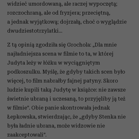
widzieć umordowaną, ale raczej wypoczętą;
rozczochraną, ale od fryzjera; przeciętną,
a jednak wyjątkową; dojrzałą, choć o wyglądzie
dwudziestotrzylatki…
Z tą opinią zgodziła się Grochola: „Dla mnie
najładniejsza scena w filmie to ta, w której
Judyta leży w łóżku w wyciągniętym
podkoszulku. Myślę, że gdyby takich scen było
więcej, to film nabrałby fajnej patyny. Skoro
ludzie kupili taką Judytę w książce: nie zawsze
świetnie ubraną i uczesaną, to przyjęliby ją też
w filmie”. Obie panie skontrowała jednak
Łepkowska, stwierdzając, że „gdyby Stenka nie
była ładnie ubrana, może widzowie nie
zaakceptowali”.