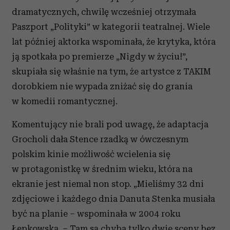
dramatycznych, chwilę wcześniej otrzymała
Paszport „Polityki” w kategorii teatralnej. Wiele
lat później aktorka wspominała, że krytyka, która
ją spotkała po premierze „Nigdy w życiu!”,
skupiała się właśnie na tym, że artystce z TAKIM
dorobkiem nie wypada zniżać się do grania
w komedii romantycznej.
Komentujący nie brali pod uwagę, że adaptacja
Grocholi dała Stence rzadką w ówczesnym
polskim kinie możliwość wcielenia się
w protagonistkę w średnim wieku, która na
ekranie jest niemal non stop. „Mieliśmy 32 dni
zdjęciowe i każdego dnia Danuta Stenka musiała
być na planie – wspominała w 2004 roku
Łepkowska. – Tam są chyba tylko dwie sceny bez