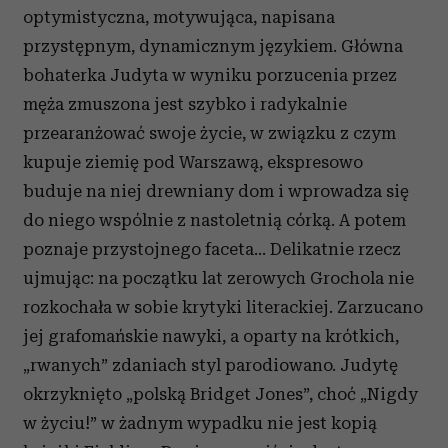
optymistyczna, motywująca, napisana
przystępnym, dynamicznym językiem. Główna
bohaterka Judyta w wyniku porzucenia przez
męża zmuszona jest szybko i radykalnie
przearanżować swoje życie, w związku z czym
kupuje ziemię pod Warszawą, ekspresowo
buduje na niej drewniany dom i wprowadza się
do niego wspólnie z nastoletnią córką. A potem
poznaje przystojnego faceta… Delikatnie rzecz
ujmując: na początku lat zerowych Grochola nie
rozkochała w sobie krytyki literackiej. Zarzucano
jej grafomańskie nawyki, a oparty na krótkich,
„rwanych” zdaniach styl parodiowano. Judytę
okrzyknięto „polską Bridget Jones”, choć „Nigdy
w życiu!” w żadnym wypadku nie jest kopią