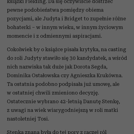
książki Fielding. Da się oczywiście dostrzec
pewne podobieństwa pomiędzy obiema
pozycjami, ale Judyta i Bridget to zupełnie różne
bohaterki – w innym wieku, w innym życiowym
momencie i z odmiennymi aspiracjami.
Cokolwiek by o książce pisała krytyka, na casting
do roli Judyty stawiło się 30 kandydatek, a wśród
nich nazwiska tak duże jak Dorota Segda,
Dominika Ostałowska czy Agnieszka Krukówna.
Ta ostatnia podobno podpisała już umowę, ale
w ostatniej chwili zmieniono decyzję.
Ostatecznie wybrano 42-letnią Danutę Stenkę,
z uwagi na wiek wiarygodniejszą w roli matki
nastoletniej Tosi.
Stenka znana była do tej pory z raczej ról