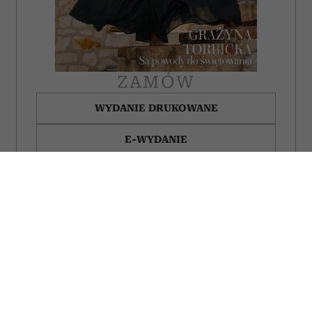
ZAMÓW
WYDANIE DRUKOWANE
E-WYDANIE