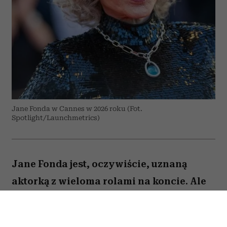
Jane Fonda w Cannes w 2026 roku (Fot.
Spotlight/Launchmetrics)
Jane Fonda jest, oczywiście, uznaną
aktorką z wieloma rolami na koncie. Ale
to też osoba, która – jak być może
pamiętają ci, którzy dbali o swoją