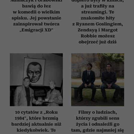
otrzymanymi od Ciebie lub uzyskanymi podczas
bawią do łez
a już trafiły na
korzystania z ich usług.
w komedii o wielkim
streamingi. Te
spisku. Jej powstanie
znakomite hity
zainspirował twórca
z Ryanem Goslingiem,
„Emigracji XD”
Zendayą i Margot
Robbie możesz
obejrzeć już dziś
10 cytatów z „Roku
Filmy o ludziach,
1984”, które brzmią
którzy zgubili sens
bardziej aktualnie niż
życia i odnaleźli go
kiedykolwiek. Te
tam, gdzie najmniej się