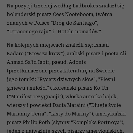
Na pozycji trzeciej według Ladbrokes znalazł się
holenderski pisarz Cees Nooteboom, twórca
znanych w Polsce "Dróg do Santiago",
"Utraconego raju" i "Hotelu nomadów".
Na kolejnych miejscach znaleźli się: Ismail
Kadare ("Krew za krew"), arabski pisarz i poeta Ali
Ahmad Sa'id Isbir, pseud. Adonis
(przetłumaczone przez Literaturę na Świecie
jego tomiki: "Rycerz dziwnych słów", "Pieśni
gniewu i miłości"), koreański pisarz Ko Un
("Manifest rezygnacji"), włoska autorka bajek,
wierszy i powieści Dacia Maraini ("Długie życie
Marianny Ucria", "Listy do Mariny"), amerykański
pisarz Philip Roth (słynny "Kompleks Portnoya"),
jeden z najważniejszych pisarzy amerykańskich,