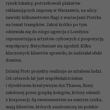
rynek lokalny, potrzebowali plakatów
otrzymanymi od Ciebie lub uzyskanymi podczas
reklamujących imprezę w Warszawie, na ulicy
korzystania z ich usług.
zawisły kilkumetrowe flagi z wariacjami Piotrka
na temat trampków. Jakoś krótko po tym
odezwała się do niego agencja z Londynu
reprezentująca artystów cyfrowych z propozycją
współpracy. Natychmiast się zgodził. Kilku
kluczowych klientów sprawiło, że zadziałał efekt
domina.
Dzisiaj Piotr projekty realizuje ze sztabem ludzi.
Od czterech lat jest współwłaścicielem
i dyrektorem kreatywnym Ars Thanea, firmy
założonej przez grupkę kolegów, którzy odeszli
z korporacji. Są ewenementem na naszym rynku,
mają klientów, których zazdroszczą im polskie