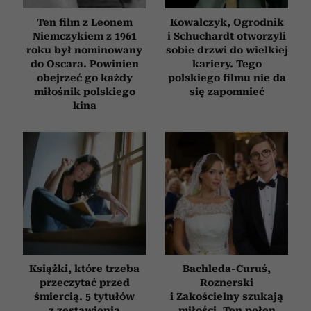
Ten film z Leonem
Kowalczyk, Ogrodnik
Niemczykiem z 1961
i Schuchardt otworzyli
roku był nominowany
sobie drzwi do wielkiej
do Oscara. Powinien
kariery. Tego
obejrzeć go każdy
polskiego filmu nie da
miłośnik polskiego
się zapomnieć
kina
Książki, które trzeba
Bachleda-Curuś,
przeczytać przed
Roznerski
śmiercią. 5 tytułów
i Zakościelny szukają
z zestawienia
miłości. Ten pełen