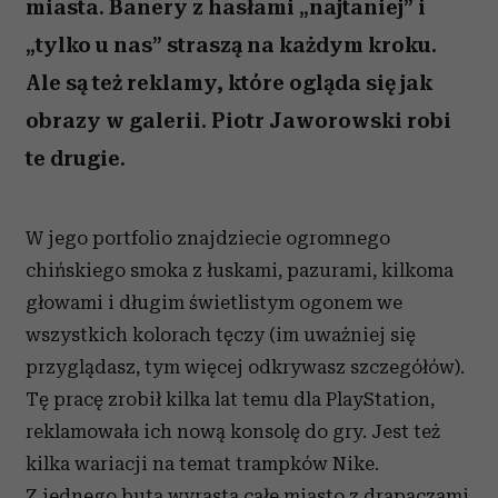
miasta. Banery z hasłami „najtaniej” i
„tylko u nas” straszą na każdym kroku.
Ale są też reklamy, które ogląda się jak
obrazy w galerii. Piotr Jaworowski robi
te drugie.
W jego portfolio znajdziecie ogromnego
chińskiego smoka z łuskami, pazurami, kilkoma
głowami i długim świetlistym ogonem we
wszystkich kolorach tęczy (im uważniej się
przyglądasz, tym więcej odkrywasz szczegółów).
Tę pracę zrobił kilka lat temu dla PlayStation,
reklamowała ich nową konsolę do gry. Jest też
kilka wariacji na temat trampków Nike.
Z jednego buta wyrasta całe miasto z drapaczami