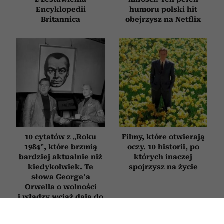
Encyklopedii
humoru polski hit
Britannica
obejrzysz na Netflix
10 cytatów z „Roku
Filmy, które otwierają
1984”, które brzmią
oczy. 10 historii, po
bardziej aktualnie niż
których inaczej
kiedykolwiek. Te
spojrzysz na życie
słowa George’a
Orwella o wolności
i władzy wciąż dają do
myślenia