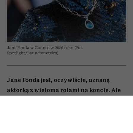
Jane Fonda w Cannes w 2026 roku (Fot.
Spotlight/Launchmetrics)
Jane Fonda jest, oczywiście, uznaną
aktorką z wieloma rolami na koncie. Ale
to też osoba, która – jak być może
pamiętają ci, którzy dbali o swoją
sylwetkę już w latach 90. – stała się
królową fitnessu i domowych treningów