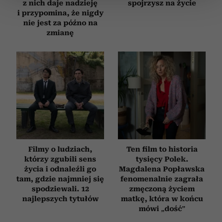
z nich daje nadzieję
spojrzysz na życie
zmienić lub wycofać swoją zgodę w dowolnej chwili.
i przypomina, że nigdy
nie jest za późno na
Wykorzystujemy pliki cookie do spersonalizowania treści
zmianę
i reklam, aby oferować funkcje społecznościowe i
analizować ruch w naszej witrynie. Informacje o tym, jak
korzystasz z naszej witryny, udostępniamy partnerom
społecznościowym, reklamowym i analitycznym.
Partnerzy mogą połączyć te informacje z innymi danymi
otrzymanymi od Ciebie lub uzyskanymi podczas
korzystania z ich usług.
Filmy o ludziach,
Ten film to historia
którzy zgubili sens
tysięcy Polek.
życia i odnaleźli go
Magdalena Popławska
tam, gdzie najmniej się
fenomenalnie zagrała
spodziewali. 12
zmęczoną życiem
najlepszych tytułów
matkę, która w końcu
mówi „dość”