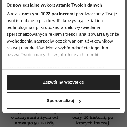
WYDANIE DRUKOWANE
Odpowiedzialne wykorzystanie Twoich danych
Wraz z
naszymi 1022 partnerami
przetwarzamy Twoje
E-WYDANIE
osobiste dane, np. adres IP, korzystając z takich
technologii jak pliki cookie, w celu wyświetlania
spersonalizowanych reklam i treści, analizowania tychże,
wychodzenia naprzeciw oczekiwaniom użytkowników i
rozwoju produktów. Masz wybór odnośnie tego, kto
używa Twoich danych i w jakich celach to robi.
Jeśli wyrazisz na to zgodę, chcielibyśmy również:
Gromadzić dane dotyczące Twojej lokalizacji
Zezwól na wszystkie
geograficznej z dokładnością nawet do kilku metrów
Identyfikować Twoje urządzenie, aktywnie
analizując charakteryzującego je zbiory danych
Spersonalizuj
(fingerprinting, czyli wirtualny odcisk palca)
Dowiedz się więcej odnośnie tego, jak Twoje osobiste
Najpiękniejsze filmy
Filmy, które otwierają
o zaczynaniu życia od
oczy. 10 historii, po
dane są przetwarzane oraz ustaw własne preferencje w
nowa po 50. Każdy
których inaczej
sekcji szczegółów
. W Deklaracji plików cookie możesz