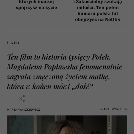
których inaczej
i Zakościelny szukają
spojrzysz na życie
miłości. Ten pełen
humoru polski hit
obejrzysz na Netflix
FILMY
Ten film to historia tysięcy Polek.
Magdalena Popławska fenomenalnie
zagrała zmęczoną życiem matkę,
która w końcu mówi „dość”
26 CZERWCA 2026
MARTA WASZKIEWICZ