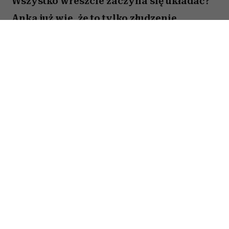
Wszystko wreszcie zaczyna się układać?
Anka już wie, że to tylko złudzenie.
Totalnie nieperfekcyjna pani domu
próbuje ogarnąć chaos codzienności,
rodzinne wyzwania i własne marzenia –
problem w tym, że nic nie idzie zgodnie z
planem. Zwiastun nowej komedii z
Magdaleną Popławską właśnie trafił do
sieci. Zobacz, jak Anka walczy z
chaosem, który ma zdecydowanie lepszą
kondycję niż ona.
Perfekcyjne życie jest
przereklamowane. Magda