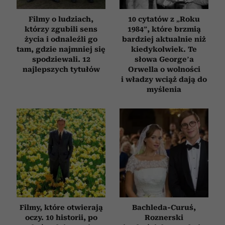
społecznościowym, reklamowym i analitycznym.
Filmy o ludziach,
10 cytatów z „Roku
Partnerzy mogą połączyć te informacje z innymi danymi
którzy zgubili sens
1984”, które brzmią
otrzymanymi od Ciebie lub uzyskanymi podczas
życia i odnaleźli go
bardziej aktualnie niż
korzystania z ich usług.
tam, gdzie najmniej się
kiedykolwiek. Te
spodziewali. 12
słowa George’a
najlepszych tytułów
Orwella o wolności
i władzy wciąż dają do
myślenia
Filmy, które otwierają
Bachleda-Curuś,
oczy. 10 historii, po
Roznerski