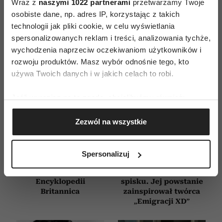
Wraz z
naszymi 1022 partnerami
przetwarzamy Twoje
osobiste dane, np. adres IP, korzystając z takich
technologii jak pliki cookie, w celu wyświetlania
spersonalizowanych reklam i treści, analizowania tychże,
wychodzenia naprzeciw oczekiwaniom użytkowników i
rozwoju produktów. Masz wybór odnośnie tego, kto
używa Twoich danych i w jakich celach to robi.
Jeśli wyrazisz na to zgodę, chcielibyśmy również:
Gromadzić dane dotyczące Twojej lokalizacji
Zezwól na wszystkie
geograficznej z dokładnością nawet do kilku metrów
Identyfikować Twoje urządzenie, aktywnie
Książki, które trzeba
Woronowicz,
analizując charakteryzującego je zbiory danych
przeczytać przed
Adamczyk i Grabowski
Spersonalizuj
(fingerprinting, czyli wirtualny odcisk palca)
śmiercią. 5 tytułów
bawią do łez
z zestawienia
w komedii o wielkim
Dowiedz się więcej odnośnie tego, jak Twoje osobiste
Encyklopedii
spisku. Jej powstanie
dane są przetwarzane oraz ustaw własne preferencje w
Britannica
zainspirował twórca
sekcji szczegółów
. W Deklaracji plików cookie możesz
„Emigracji XD”
zmienić lub wycofać swoją zgodę w dowolnej chwili.