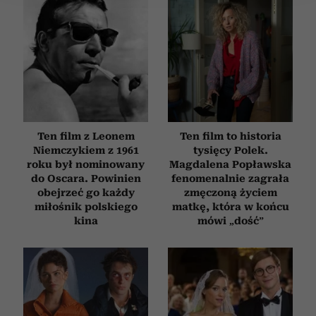
Wykorzystujemy pliki cookie do spersonalizowania treści
i reklam, aby oferować funkcje społecznościowe i
analizować ruch w naszej witrynie. Informacje o tym, jak
korzystasz z naszej witryny, udostępniamy partnerom
społecznościowym, reklamowym i analitycznym.
Partnerzy mogą połączyć te informacje z innymi danymi
otrzymanymi od Ciebie lub uzyskanymi podczas
korzystania z ich usług.
Ten film z Leonem
Ten film to historia
Niemczykiem z 1961
tysięcy Polek.
roku był nominowany
Magdalena Popławska
do Oscara. Powinien
fenomenalnie zagrała
obejrzeć go każdy
zmęczoną życiem
miłośnik polskiego
matkę, która w końcu
kina
mówi „dość”