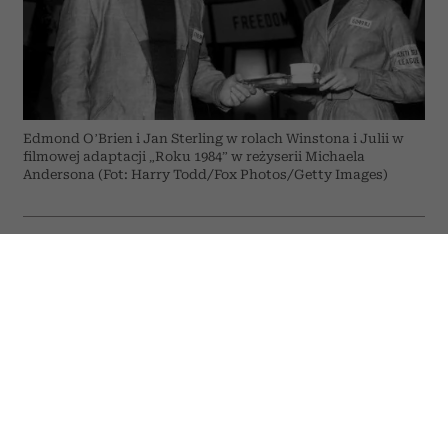
Edmond O’Brien i Jan Sterling w rolach Winstona i Julii w
filmowej adaptacji „Roku 1984” w reżyserii Michaela
Andersona (Fot: Harry Todd/Fox Photos/Getty Images)
ODSŁUCHAJ ARTYKUŁ
00:00
07:28
Choć od pierwszego wydania „Roku 1984”