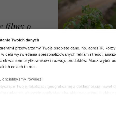
e filmy o
ycia od
tanie Twoich danych
Każdy z
tnerami
przetwarzamy Twoje osobiste dane, np. adres IP, korzys
ie, w celu wyświetlania spersonalizowanych reklam i treści, anali
dzieję i
zekiwaniom użytkowników i rozwoju produktów. Masz wybór odn
kich celach to robi.
że nigdy
ę, chcielibyśmy również:
późno na
yczące Twojej lokalizacji geograficznej z dokładnością nawet d
e urządzenie, aktywnie analizując charakteryzującego je zbiory
ę
wirtualny odcisk palca)
ie tego, jak Twoje osobiste dane są przetwarzane oraz ustaw w
zegółów
. W Deklaracji plików cookie możesz zmienić lub wycof