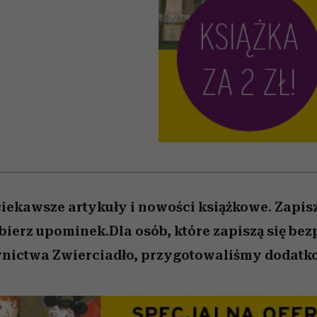
nice
edź
 5,
ć
sezon jesień–zima 2026/27
zaskakujący faworyt
Miller s. 5, odc. 6]
zupełny brak ogł
girls”
ciekawsze artykuły i nowości książkowe. Zapisz
dbierz upominek.Dla osób, które zapiszą się be
nictwa Zwierciadło, przygotowaliśmy dodatk