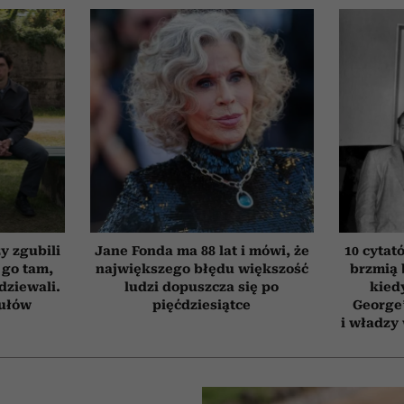
zy zgubili
Jane Fonda ma 88 lat i mówi, że
10 cytat
 go tam,
największego błędu większość
brzmią 
dziewali.
ludzi dopuszcza się po
kied
tułów
pięćdziesiątce
George’
i władzy