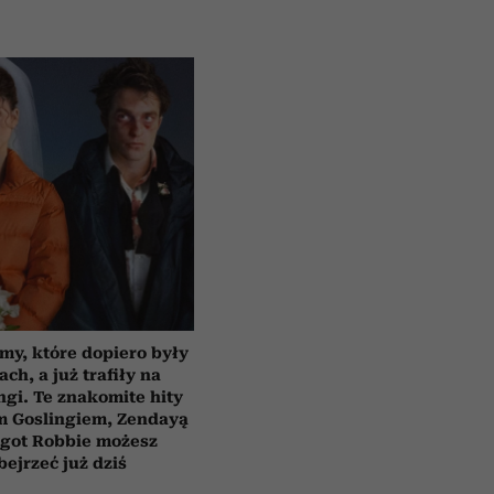
lmy, które dopiero były
ach, a już trafiły na
ngi. Te znakomite hity
m Goslingiem, Zendayą
rgot Robbie możesz
bejrzeć już dziś