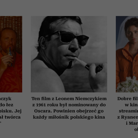
mczyk
Ten film z Leonem Niemczykiem
Dobre fi
do łez
z 1961 roku był nominowany do
w kin
isku. Jej
Oscara. Powinien obejrzeć go
streami
ał twórca
każdy miłośnik polskiego kina
z Ryane
”
i Ma
o