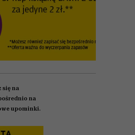
ady
to dla nich zarwiesz noc
Auschwitz
 się na
zpośrednio na
owe upominki.