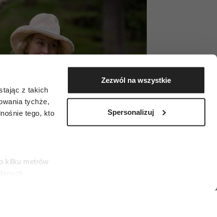
Zezwól na wszystkie
tając z takich
zowania tychże,
Spersonalizuj
ośnie tego, kto
o kilku metrów
 danych
łasne
ać swoją zgodę w