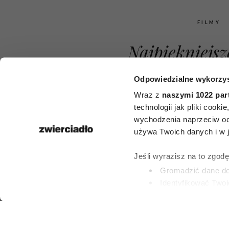
FILMY
Najpiękniejsz
zaczynaniu ż
Odpowiedzialne wykorzys
nowa po 50. 
Wraz z
naszymi 1022 par
technologii jak pliki cook
nich daje na
wychodzenia naprzeciw oc
używa Twoich danych i w ja
przypomina, 
Jeśli wyrazisz na to zgod
nie jest za 
Gromadzić dane dot
Identyfikować Twoj
zmian
(fingerprinting, czyli 
Dowiedz się więcej odnośn
preferencje w
sekcji szc