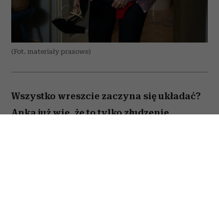
(Fot. materiały prasowe)
Wszystko wreszcie zaczyna się układać?
Anka już wie, że to tylko złudzenie.
Totalnie nieperfekcyjna pani domu
próbuje ogarnąć chaos codzienności,
rodzinne wyzwania i własne marzenia –
problem w tym, że nic nie idzie zgodnie z
planem. Zwiastun nowej komedii z
Magdaleną Popławską właśnie trafił do