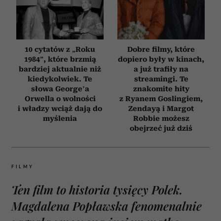
10 cytatów z „Roku
Dobre filmy, które
1984”, które brzmią
dopiero były w kinach,
bardziej aktualnie niż
a już trafiły na
kiedykolwiek. Te
streamingi. Te
słowa George’a
znakomite hity
Orwella o wolności
z Ryanem Goslingiem,
i władzy wciąż dają do
Zendayą i Margot
myślenia
Robbie możesz
obejrzeć już dziś
FILMY
Ten film to historia tysięcy Polek.
Magdalena Popławska fenomenalnie