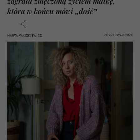
zagrała zmęczoną życiem matkę,
która w końcu mówi „dość”
26 CZERWCA 2026
MARTA WASZKIEWICZ