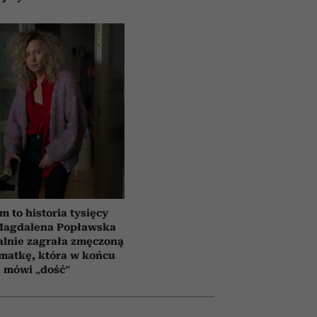
lm to historia tysięcy
 Magdalena Popławska
lnie zagrała zmęczoną
matkę, która w końcu
mówi „dość”