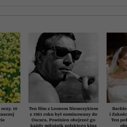
 oczy. 10
Ten film z Leonem Niemczykiem
Bachle
inaczej
z 1961 roku był nominowany do
i Zakośc
cie
Oscara. Powinien obejrzeć go
Ten peł
każdy miłośnik polskiego kina
obe