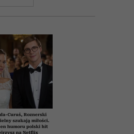
da-Curuś, Roznerski
ielny szukają miłości.
en humoru polski hit
jrzysz na Netflix