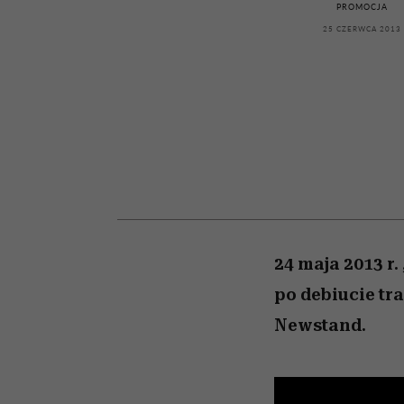
kawę z Kasią Miller”, s.
rachunek sumienia
modelowania
weterynarz”
PROMOCJA
odc. 7]
25 CZERWCA 2013
24 maja 2013 r
po debiucie tr
Newstand.