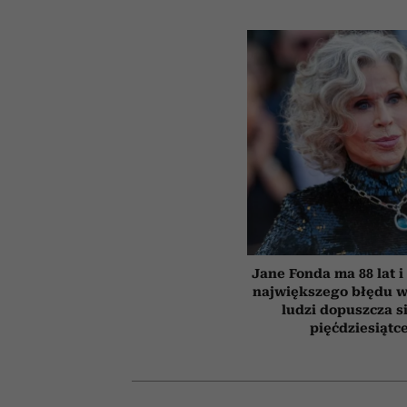
Jane Fonda ma 88 lat i
największego błędu w
ludzi dopuszcza s
pięćdziesiątc