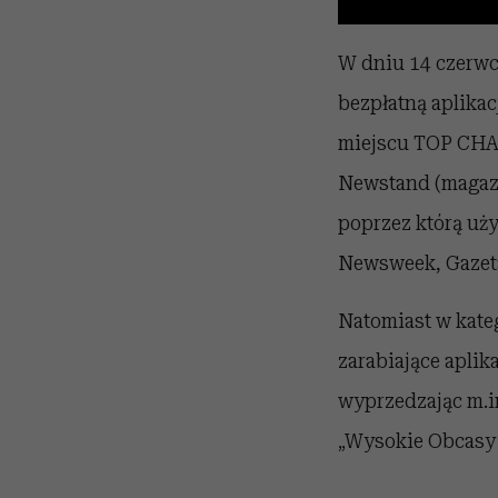
W dniu 14 czerwca
bezpłatną aplika
miejscu TOP CHAR
Newstand (magazy
poprzez którą uży
Newsweek, Gazeta 
Natomiast w kate
zarabiające aplik
wyprzedzając m.i
„Wysokie Obcasy E