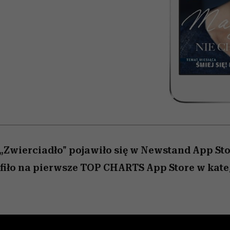
 5,
osób, które biorą na siebie za
powinien znać odpowiedź
Wiemy, gdzie go kupić
Miller s. 5, odc. 6]
sezon jesień–zima 2
mężczyzna jest mn
dużo
reaktywny”
. „Zwierciadło" pojawiło się w Newstand App Sto
afiło na pierwsze TOP CHARTS App Store w kate