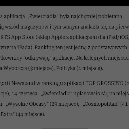
 aplikacja „Zwierciadła" była najchętniej pobieraną
cją wśród magazynów i tym samym znalazła się na pier
TS App Store (sklep Apple z aplikacjami dla iPad/iOS)
ny na iPada). Ranking ten jest jedną z podstawowych 
tkownicy "odkrywają" aplikacje. Na kolejnych miejscach
Wyborcza (3 miejsce), Polityka (4 miejsce).
gorii Newstand w rankingu aplikacji TOP GROSSING (n
acje), 14 czerwca „Zwierciadło" uplasowało się na miejs
n. „Wysokie Obcasy" (29 miejsce), „Cosmopolitan" (41 
xtra" (44 miejsce).