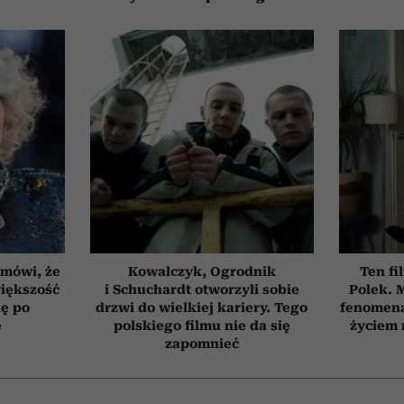
 mówi, że
Kowalczyk, Ogrodnik
Ten fi
iększość
i Schuchardt otworzyli sobie
Polek.
ię po
drzwi do wielkiej kariery. Tego
fenomena
e
polskiego filmu nie da się
życiem 
zapomnieć