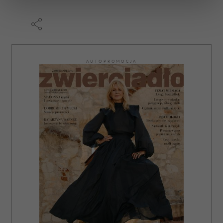
sekcji szczegółów
. W Deklaracji plików cookie możesz
zmienić lub wycofać swoją zgodę w dowolnej chwili.
Wykorzystujemy pliki cookie do spersonalizowania treści
i reklam, aby oferować funkcje społecznościowe i
AUTOPROMOCJA
analizować ruch w naszej witrynie. Informacje o tym, jak
korzystasz z naszej witryny, udostępniamy partnerom
społecznościowym, reklamowym i analitycznym.
Partnerzy mogą połączyć te informacje z innymi danymi
otrzymanymi od Ciebie lub uzyskanymi podczas
korzystania z ich usług.