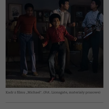
Kadr z filmu „Michael”. (Fot. Lionsgate, materiały prasowe)