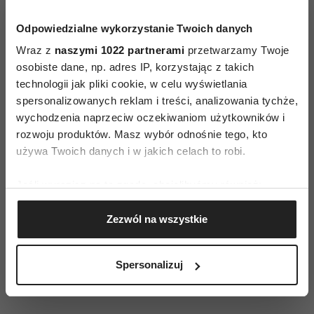
W filmie występują również Laura Harrier i Mike
Myers.
Odpowiedzialne wykorzystanie Twoich danych
Wraz z
naszymi 1022 partnerami
przetwarzamy Twoje
Czytaj także:
Filmy biograficzne o muzykach,
osobiste dane, np. adres IP, korzystając z takich
które warto znać
technologii jak pliki cookie, w celu wyświetlania
spersonalizowanych reklam i treści, analizowania tychże,
Przed filmem „Michael” stoi teraz kolejny rekord.
wychodzenia naprzeciw oczekiwaniom użytkowników i
Film ma realną szansę przekroczyć miliard
rozwoju produktów. Masz wybór odnośnie tego, kto
dolarów wpływów na świecie
, co udało się
używa Twoich danych i w jakich celach to robi.
dotąd jedynie nielicznym produkcjom. Jeśli tak
Jeśli wyrazisz na to zgodę, chcielibyśmy również:
się stanie, biografia Michaela Jacksona nie tylko
Gromadzić dane dotyczące Twojej lokalizacji
pozostanie najbardziej dochodowym filmem
Zezwól na wszystkie
geograficznej z dokładnością nawet do kilku metrów
muzycznym w historii, ale również dołączy do
Identyfikować Twoje urządzenie, aktywnie
elitarnego grona największych kasowych hitów
analizując charakteryzującego je zbiory danych
Spersonalizuj
wszech czasów.
(fingerprinting, czyli wirtualny odcisk palca)
Dowiedz się więcej odnośnie tego, jak Twoje osobiste
dane są przetwarzane oraz ustaw własne preferencje w