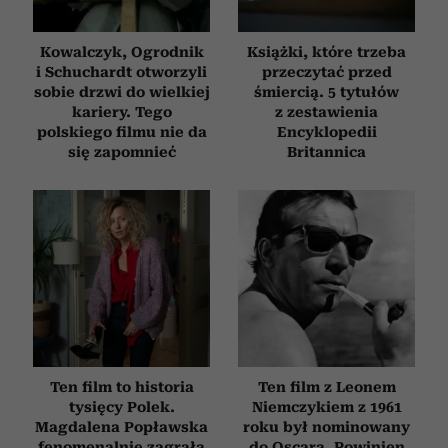
Kowalczyk, Ogrodnik
Książki, które trzeba
i Schuchardt otworzyli
przeczytać przed
sobie drzwi do wielkiej
śmiercią. 5 tytułów
kariery. Tego
z zestawienia
polskiego filmu nie da
Encyklopedii
się zapomnieć
Britannica
Ten film to historia
Ten film z Leonem
tysięcy Polek.
Niemczykiem z 1961
Magdalena Popławska
roku był nominowany
fenomenalnie zagrała
do Oscara. Powinien