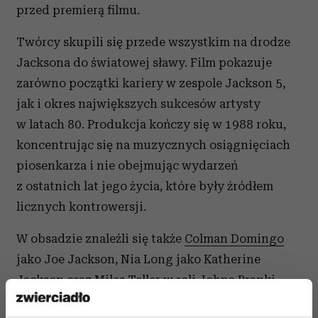
przed premierą filmu.
Twórcy skupili się przede wszystkim na drodze
Jacksona do światowej sławy. Film pokazuje
zarówno początki kariery w zespole Jackson 5,
jak i okres największych sukcesów artysty
w latach 80. Produkcja kończy się w 1988 roku,
koncentrując się na muzycznych osiągnięciach
piosenkarza i nie obejmując wydarzeń
z ostatnich lat jego życia, które były źródłem
licznych kontrowersji.
W obsadzie znaleźli się także
Colman Domingo
jako Joe Jackson, Nia Long jako Katherine
Jackson oraz Miles Teller w roli Johna Branki,
wieloletniego doradcy i menedżera gwiazdy.