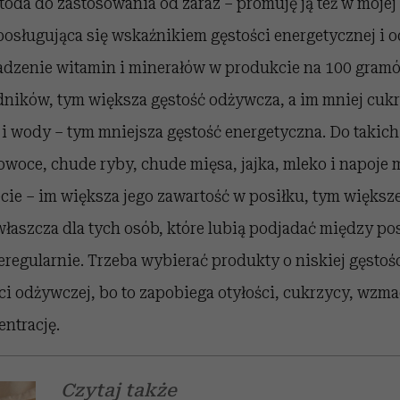
etoda do zastosowania od zaraz – promuję ją też w mojej
posługująca się wskaźnikiem gęstości energetycznej i o
dzenie witamin i minerałów w produkcie na 100 gramów
ników, tym większa gęstość odżywcza, a im mniej cukru
 i wody – tym mniejsza gęstość energetyczna. Do takic
owoce, chude ryby, chude mięsa, jajka, mleko i napoje
ecie – im większa jego zawartość w posiłku, tym większ
 zwłaszcza dla tych osób, które lubią podjadać między po
ieregularnie. Trzeba wybierać produkty o niskiej gęstoś
ci odżywczej, bo to zapobiega otyłości, cukrzycy, wzm
ntrację.
Czytaj także