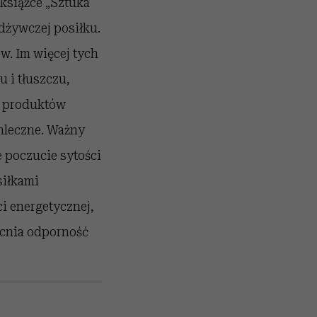
 książce „Sztuka
dżywczej posiłku.
. Im więcej tych
 i tłuszczu,
h produktów
 mleczne. Ważny
e poczucie sytości
siłkami
ci energetycznej,
acnia odporność