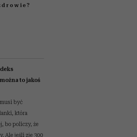
zdrowie?
ndeks
 można to jakoś
 musi być
anki, która
j, bo policzy, że
. Ale jeśli zje 300