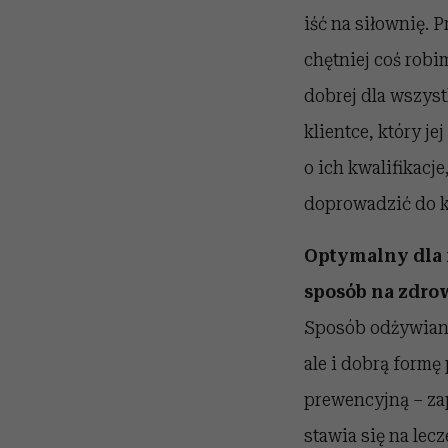
iść na siłownię. 
chętniej coś robi
dobrej dla wszyst
klientce, który je
o ich kwalifikacj
doprowadzić do k
Optymalny dla 
sposób na zdrow
Sposób odżywiani
ale i dobrą formę
prewencyjną – za
stawia się na lec