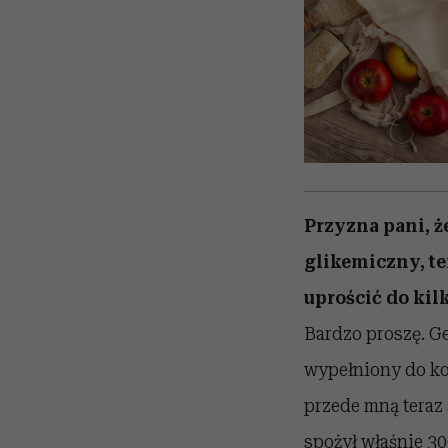
Przyzna pani, ż
glikemiczny, te
uprościć do kil
Bardzo proszę. Ge
wypełniony do koń
przede mną teraz s
spożył właśnie 300