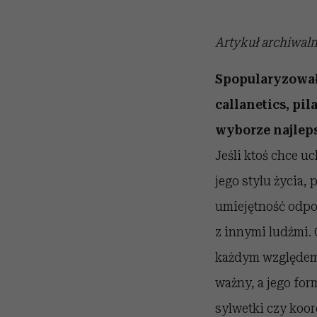
Artykuł archiwal
Spopularyzowała
callanetics, pi
wyborze najleps
Jeśli ktoś chce u
jego stylu życia,
umiejętność odpoc
z innymi ludźmi. 
każdym względem 
ważny, a jego fo
sylwetki czy koor