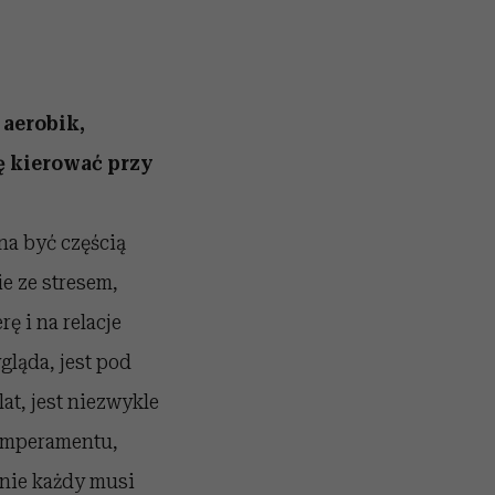
 aerobik,
ię kierować przy
na być częścią
ie ze stresem,
 i na relacje
gląda, jest pod
t, jest niezwykle
temperamentu,
 nie każdy musi