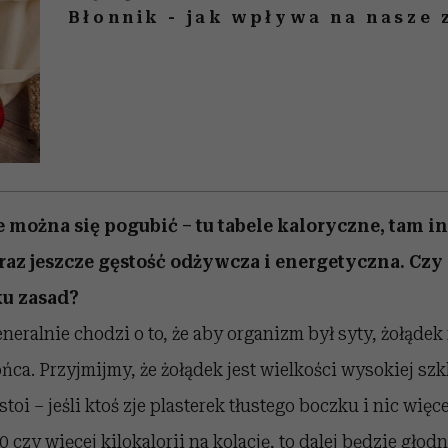
Błonnik - jak wpływa na nasze 
e można się pogubić – tu tabele kaloryczne, tam i
raz jeszcze gęstość odżywcza i energetyczna. Czy
ku zasad?
neralnie chodzi o to, że aby organizm był syty, żołądek
ca. Przyjmijmy, że żołądek jest wielkości wysokiej szkl
toi – jeśli ktoś zje plasterek tłustego boczku i nic więce
 czy więcej kilokalorii na kolację, to dalej będzie głodny