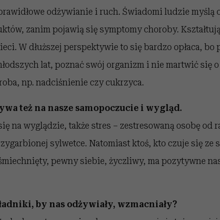
prawidłowe odżywianie i ruch. Świadomi ludzie myślą
któw, zanim pojawią się symptomy choroby. Kształtuj
ieci. W dłuższej perspektywie to się bardzo opłaca, bo
łodszych lat, poznać swój organizm i nie martwić się o 
oba, np. nadciśnienie czy cukrzyca.
ływa też na nasze samopoczucie i wygląd.
ię na wyglądzie, także stres – zestresowaną osobę od 
zygarbionej sylwetce. Natomiast ktoś, kto czuje się ze s
miechnięty, pewny siebie, życzliwy, ma pozytywne na
ładniki, by nas odżywiały, wzmacniały?