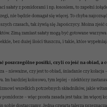
aci sałaty z pomidorami i np. łososiem, to zapełni żołąde
egi, nie będzie domagał się więcej. To chyba najrozsą
jszych czasach, tak żywią się Japończycy. Można zjeść 
tów. Zimą zamiast sałaty mogą być gotowane warzywa –
ekkie, bez dużej ilości tłuszczu, i takie, które wypełnia
poszczególne posiłki, czyli co jeść na obiad, a c
rza – nieważne, czy jest to obiad, śniadanie czy kolacja
 Im bardziej kolorowo, tym lepiej – niektórzy zastanaw
nizmowi wszelkich potrzebnych składników, jakie wita
w pomidorze – więc prosta zasada jest taka: im więcej ko
n sobie dostarczamy. Jedną czwartą talerza przeznacza