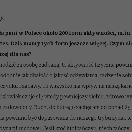
ny.
 pani w Polsce około 200 form aktywności, m.in.
lates. Dziś mamy tych form jeszcze więcej. Czym s
zej dla nas?
chodzić za osobę zadbaną, to aktywność fizyczna powin
 podobnie jak dbałość o jakość odżywiania, radzenie sob
zynku i zabawy. To wszystko ma wpływ na naszą karierę
Człowiek czuje się wtedy pewniejszy siebie, zdrowo wy
zadowolony. Ruch, do którego zachęcam od ponad 25 la
rma powinna być dopasowana do naszego trybu życia, 
dynacji ruchowej. Jeśli ktoś lubi tańczyć, niech tańczy,