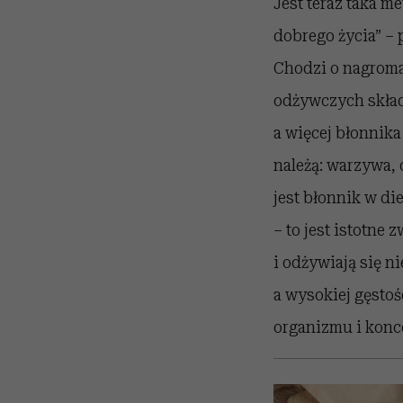
Jest teraz taka m
dobrego życia” – 
Chodzi o nagroma
odżywczych skład
a więcej błonnika
należą: warzywa, 
jest błonnik w di
– to jest istotne
i odżywiają się n
a wysokiej gęstoś
organizmu i konce