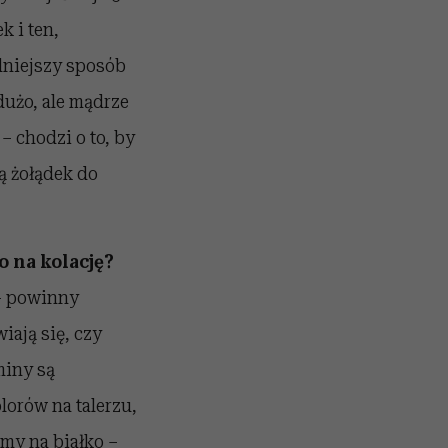
k i ten,
dniejszy sposób
dużo, ale mądrze
 chodzi o to, by
ją żołądek do
o na kolację?
 – powinny
iają się, czy
miny są
lorów na talerzu,
my na białko –