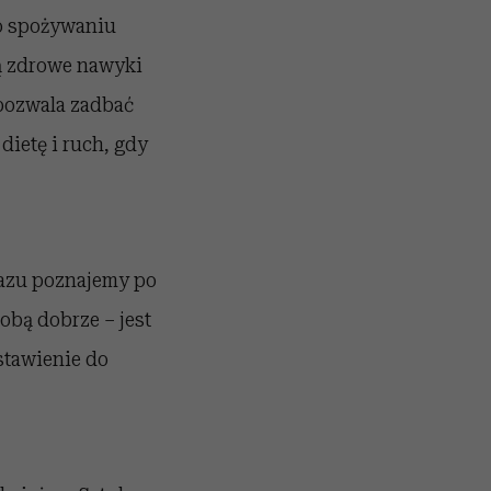
 o spożywaniu
ą zdrowe nawyki
 pozwala zadbać
dietę i ruch, gdy
razu poznajemy po
obą dobrze – jest
stawienie do