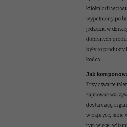
kilokalorii w post
wypełniony po brz
jedzenia w dzisie
dobranych produk
były to produkty l
końca.
Jak komponować 
Trzy czwarte tale
zajmować warzywa.
dostarczają orga
w papryce, jakie 
tym więcej witami