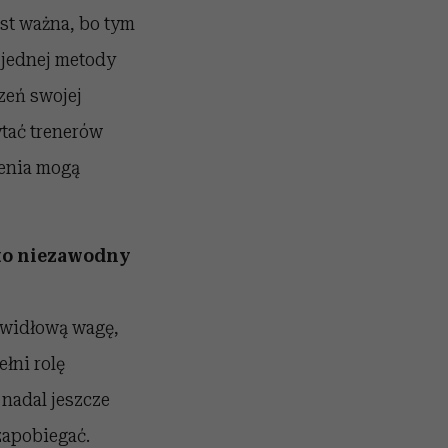
est ważna, bo tym
a jednej metody
zeń swojej
pytać trenerów
zenia mogą
 to niezawodny
awidłową wagę,
łni rolę
nadal jeszcze
 zapobiegać.