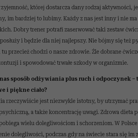
Przyjemność, której dostarcza dany rodzaj aktywności, j
my, im bardziej to lubimy. Każdy z nas jest inny i nie m
kich. Dobry trener potrafi zaserwować taki zestaw ćwic
j posłuży i będzie dla niej najlepszy. Nie bójmy się też 
e, tu przecież chodzi o nasze zdrowie. Źle dobrane ćwic
ontuzji i spowodować trwałe szkody w organizmie.
nas sposób odżywiania plus ruch i odpoczynek –
e i piękne ciało?
a rzeczywiście jest niezwykle istotny, by utrzymać pr
 psychiczną, a także koncentrację uwagi. Zdrowa dieta pe
pobiega wielu dolegliwościom i schorzeniom. W Polsce 
zenie dolegliwości, podczas gdy na świecie stara się im