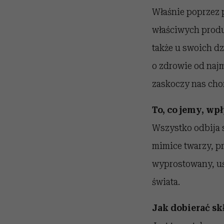
Właśnie poprzez 
właściwych produ
także u swoich dz
o zdrowie od najm
zaskoczy nas chor
To, co jemy, wp
Wszystko odbija s
mimice twarzy, pr
wyprostowany, uś
świata.
Jak dobierać sk