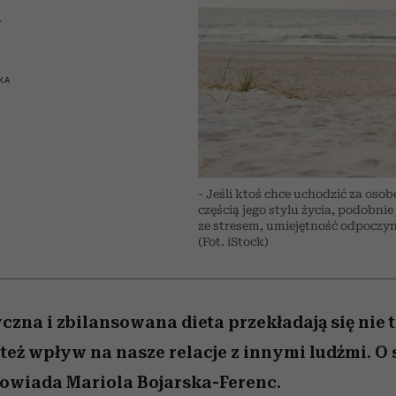
 5,
skutki dla związku i dla
Miller s. 5, odc. 6]
kwestie, o których 
Raport Lyst ujaw
c
partnerki
najbardziej pożąd
boimy się mówi
ubrania i marki se
KA
- Jeśli ktoś chce uchodzić za os
częścią jego stylu życia, podobnie
ze stresem, umiejętność odpoczyn
(Fot. iStock)
czna i zbilansowana dieta przekładają się nie t
ą też wpływ na nasze relacje z innymi ludźmi. O
owiada Mariola Bojarska-Ferenc.