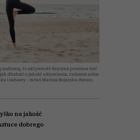
wciąż
nił
relację z pieniędzmi
ane
ć
zonu
obę zadbaną, to aktywność fizyczna powinna być
 jak dbałość o jakość odżywiania, radzenie sobie
ku i zabawy - mówi Mariola Bojarska-Ferenc.
ylko na jakość
 sztuce dobrego