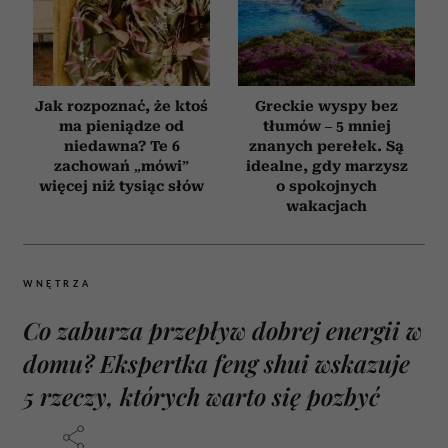
Jak rozpoznać, że ktoś
Greckie wyspy bez
ma pieniądze od
tłumów – 5 mniej
niedawna? Te 6
znanych perełek. Są
zachowań „mówi”
idealne, gdy marzysz
więcej niż tysiąc słów
o spokojnych
wakacjach
WNĘTRZA
Co zaburza przepływ dobrej energii w
domu? Ekspertka feng shui wskazuje
5 rzeczy, których warto się pozbyć