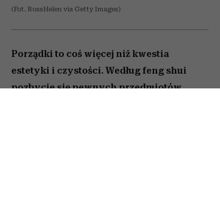
(Fot. RossHelen via Getty Images)
Porządki to coś więcej niż kwestia
estetyki i czystości. Według feng shui
pozbycie się pewnych przedmiotów
pomaga oczyścić przestrzeń z zastygłej
energii i przywrócić zaburzoną
harmonię. Ekspertka Helen Ye Plehn
wskazuje pięć rzeczy, które najbardziej
pogarszają nasze samopoczucie.
Spis treści: