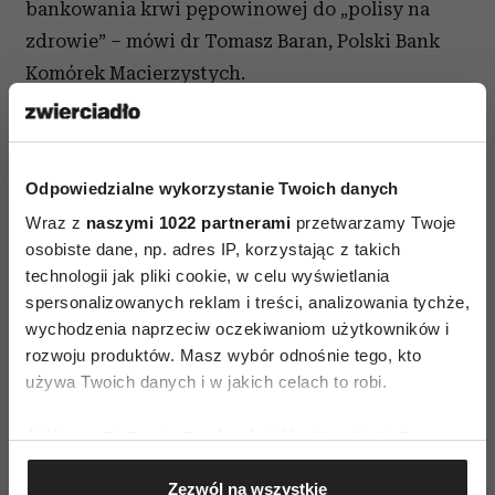
bankowania krwi pępowinowej do „polisy na
zdrowie” – mówi dr Tomasz Baran, Polski Bank
Komórek Macierzystych.
Kobiety w ciąży biorące udział w badaniu zostały
poproszone o uszeregowanie pod względem
ważności wydatków związanych z narodzinami
Odpowiedzialne wykorzystanie Twoich danych
dziecka. W czołówce rankingu znalazły się m.in.:
Wraz z
naszymi 1022 partnerami
przetwarzamy Twoje
osobiste dane, np. adres IP, korzystając z takich
wyprawka
do szpitala (70% mam debiutantek
technologii jak pliki cookie, w celu wyświetlania
i 62% doświadczonych), wyposażenie pokoiku
spersonalizowanych reklam i treści, analizowania tychże,
dla dziecka (odpowiednio 40 i 33%), fotelik
wychodzenia naprzeciw oczekiwaniom użytkowników i
o maksymalnych parametrach bezpieczeństwa
rozwoju produktów. Masz wybór odnośnie tego, kto
i ergonomii (36 i 41%), ubezpieczenie zdrowotne
używa Twoich danych i w jakich celach to robi.
(32 i 23%), specjalne kosmetyki (25 i 30%) oraz
Jeśli wyrazisz na to zgodę, chcielibyśmy również:
zbankowanie krwi pępowinowej (17 i 32%).
Gromadzić dane dotyczące Twojej lokalizacji
Zezwól na wszystkie
mat.pras.PBKM
geograficznej z dokładnością nawet do kilku metrów