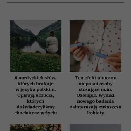
analizować ruch w naszej witrynie. Informacje o tym, jak
korzystasz z naszej witryny, udostępniamy partnerom
społecznościowym, reklamowym i analitycznym.
Partnerzy mogą połączyć te informacje z innymi danymi
otrzymanymi od Ciebie lub uzyskanymi podczas
korzystania z ich usług.
6 nordyckich słów,
Ten efekt uboczny
których brakuje
niepokoi osoby
w języku polskim.
stosujące m.in.
Opisują uczucia,
Ozempic. Wyniki
których
nowego badania
doświadczyliśmy
zainteresują zwłaszcza
chociaż raz w życiu
kobiety