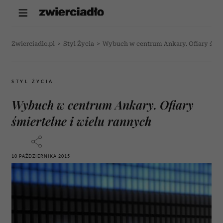
Zwierciadlo.pl
>
Styl Życia
>
Wybuch w centrum Ankary. Ofiary śmier
STYL ŻYCIA
Wybuch w centrum Ankary. Ofiary
śmiertelne i wielu rannych
10 PAŹDZIERNIKA 2015