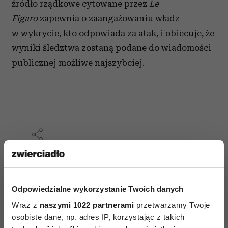
źródło rządkowe cytowane przez
Le
Figaro
zapewnia o zaangażowaniu władz
w wykrycie, kto odpowiada za atak, i obiecuje, że
wyniki śledztwa zostaną podane do wiadomości
publicznej możliwe najszybciej.
AUTOPROMOCJA
Odpowiedzialne wykorzystanie Twoich danych
Wraz z
naszymi 1022 partnerami
przetwarzamy Twoje
osobiste dane, np. adres IP, korzystając z takich