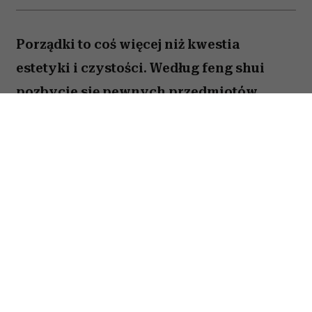
Porządki to coś więcej niż kwestia
estetyki i czystości. Według feng shui
pozbycie się pewnych przedmiotów
pomaga oczyścić przestrzeń z zastygłej
energii i przywrócić zaburzoną
harmonię. Ekspertka Helen Ye Plehn
wskazuje pięć rzeczy, które najbardziej
pogarszają nasze samopoczucie.
Spis treści:
1. Zbędne obuwie